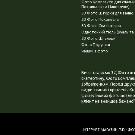
Фото Комплекти для спальн
Покривало та Наволочки)
3D Фото Шторки для ванної
3D Фото Покривала
3D Фото Скатертина
Однотонний тюль (Вуаль та 
3D Фото Шпалери
Фото Подушки
Чашки з фото
Виготовляємо 3Д Фото штор
скатертину, Фото комплект
зображенням. Перед друком
видів тканин і кріплень. К
флізелінових фотошпалера
клієнт не знайшов бажаної 