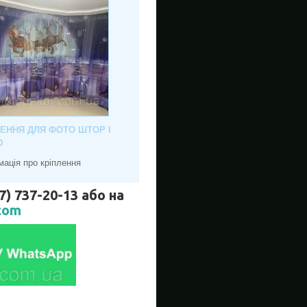
ЛЕННЯ ДЛЯ ФОТО ШТОР І
Ю
мація про кріплення
737-20-13 або на
com