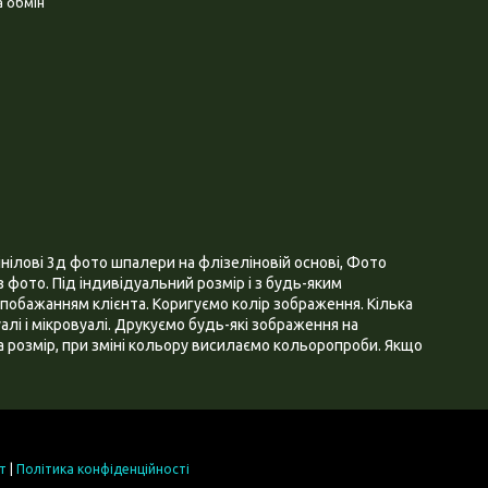
 обмін
нілові 3д фото шпалери на флізеліновій основі, Фото
 фото. Під індивідуальний розмір і з будь-яким
побажанням клієнта. Коригуємо колір зображення. Кілька
алі і мікровуалі. Друкуємо будь-які зображення на
 розмір, при зміні кольору висилаємо кольоропроби. Якщо
т
|
Політика конфіденційності