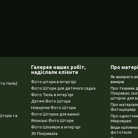
Галерея наших робіт,
Про матер
надіслали клієнти
Як виміряти в
Фото штори в інтер'єрі
вимірів
та тюль)
Фото Штори для дитячого садка
Про тканини 
Покривал, ска
Фото Тюль в інтер'єрі
шторок для в
Дитячі Фото Штори
Про матеріали
Новорічні Фото Штори
Фотошпалер
Фото Шторки для ванної
(Штори та
Про однотонни
Японські Фото Штори
Мікровуалі
Фото Шпалери в інтер'єрі
Види кріплен
фототюля
3D Покривала