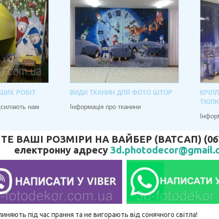
ШИХ РОБІТ
ВИДИ ТКАНИН ДЛЯ ФОТО ШТОР
КРІП
ТЮЛ
адсилають нам
Інформація про тканини
Інфор
 ВАШІ РОЗМІРИ НА ВАЙБЕР (ВАТСАП) (067) 
електронну адресу
3d.photodecor@gmail.
линяють під час прання та не вигорають від сонячного світла!