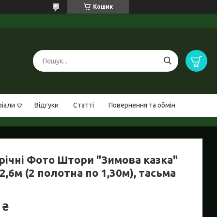
Кошик
ріали
Відгуки
Статті
Повернення та обмін
річні Фото Штори "Зимова казка"
2,6м (2 полотна по 1,30м), тасьма
 ₴