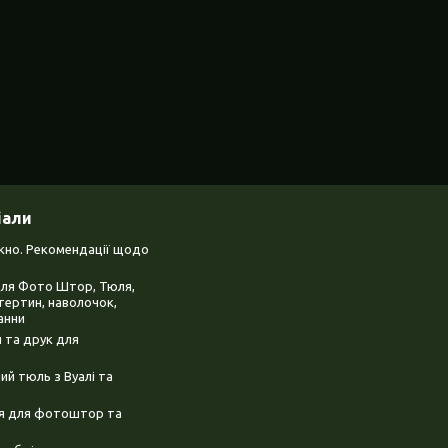
іали
ікно. Рекомендації щодо
для Фото Штор, Тюля,
тертин, наволочок,
анни
 та друк для
й тюль з Вуалі та
ня для фотоштор та