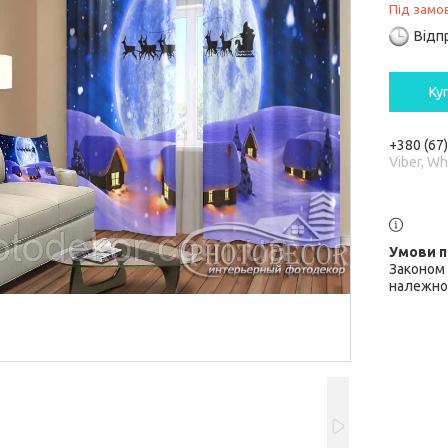
Під замо
Відп
Ку
+380 (67
Viber, W
Законом 
належної