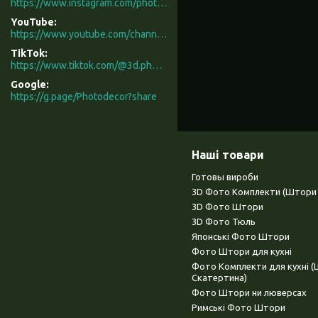
https://www.instagram.com/photodecor.com.ua/
YouTube
https://www.youtube.com/channel/UCXCUerfqRY1Pw7-IptdbqyA/videos
TikTok
https://www.tiktok.com/@3d.photodecor?is_from_webapp=1&sender_device=pc
Google
https://g.page/Photodecor?share
Наші товари
Готовы вироби
3D Фото Комплекти (Штори 
3D Фото Штори
3D Фото Тюль
Японські Фото Штори
Фото Штори для кухні
Фото Комплекти для кухні 
Скатертина)
Фото Штори ни люверсах
Римські Фото Штори