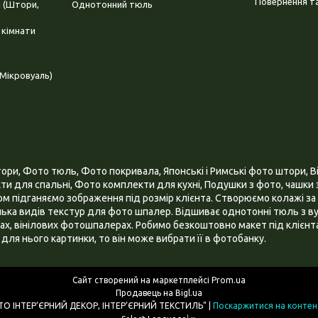
Повернення та
і (Штори,
Однотонний тюль
 кімнати
Мікровуаль)
и, Фото тюль, Фото покривала, Японські і Римські фото штори, Ві
и для спальні, Фото комплекти для кухні, Подушки з фото, чашки з
 підганяємо зображення під розмір клієнта. Створюємо колажі за 
ілька видів текстур для фото шпалер. Відшиває однотонні тюль з ву
х, вінілових фотошпалерах. Робимо безкоштовно макет під клієнта
для нього картинки, то він може вибрати її в фотобанку.
Сайт створений на маркетплейсі
Prom.ua
Продавець на Bigl.ua
ІНТЕРНЕТ МАГАЗИН "3D - ФОТО ІНТЕР’ЄРНИЙ ДЕКОР, ІНТЕР’ЄРНИЙ ТЕКСТИЛЬ" |
Поскаржитися на контен