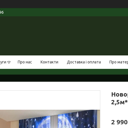
96
луги
Про нас
Контакти
Доставка і оплата
Про мате
Ново
2,5м*
2 990