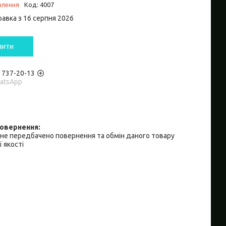
влення
Код:
4007
равка з 16 серпня 2026
пити
) 737-20-13
hatsApp
не передбачено повернення та обмін даного товару
 якості