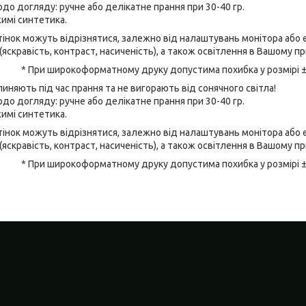
до догляду: ручне або делікатне прання при 30-40 гр.
имі синтетика.
відтінок можуть відрізнятися, залежно від налаштувань монітора аб
(яскравість, контраст, насиченість), а також освітлення в Вашому п
* При широкоформатному друку допустима похибка у розмірі 
линяють під час прання та не вигорають від сонячного світла!
до догляду: ручне або делікатне прання при 30-40 гр.
имі синтетика.
відтінок можуть відрізнятися, залежно від налаштувань монітора аб
(яскравість, контраст, насиченість), а також освітлення в Вашому п
* При широкоформатному друку допустима похибка у розмірі 