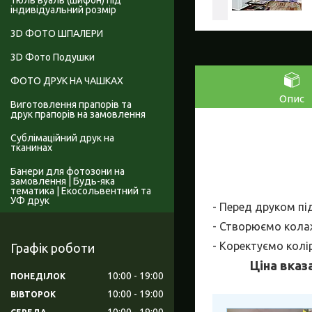
Тюль вуаль (шифон) під
індивідуальний розмір
3D ФОТО ШПАЛЕРИ
3D Фото Подушки
ФОТО ДРУК НА ЧАШКАХ
Опис
Виготовлення прапорів та
друк прапорів на замовлення
Сублімаційний друк на
тканинах
Банери для фотозони на
замовлення | Будь-яка
тематика | Екосольвентний та
УФ друк
- Перед друком пі
- Створюємо колаж
- Коректуємо колі
Графік роботи
Ціна вказ
10:00
19:00
ПОНЕДІЛОК
10:00
19:00
ВІВТОРОК
10:00
19:00