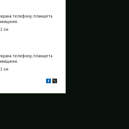
о екрана телефону, планшета
риміщенні.
±2 см
о екрана телефону, планшета
риміщенні.
±2 см