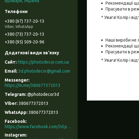
Бровари, Україна
Рекомендації що
Прасувати в реж
* Увага! Колір і 
+380 (67) 737-20-13
Viber, WhatsApp
+380 (73) 737-20-13
Наші вироби не 
+380 (95) 509-20-96
Рекомендації що
Прасувати в реж
* Увага! Колір і 
https://photodecor.com.ua
3d.photodecor@gmail.com
https://m.me/380677372013
@photodecor3d
380677372013
380677372013
Facebook
https://www.facebook.com/3d.photodecor/
Instagram