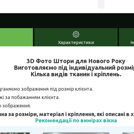
Характеристики
І
3D Фото Штори для Нового Року
Виготовляємо під індивідуальний розмі
Кілька видів тканин і кріплень.
дганяємо зображення під розмір клієнта.
і за побажанням клієнта.
р зображення.
ана за розміри, матеріал і кріплення, які описані в
Рекомендації по вимірах вікна