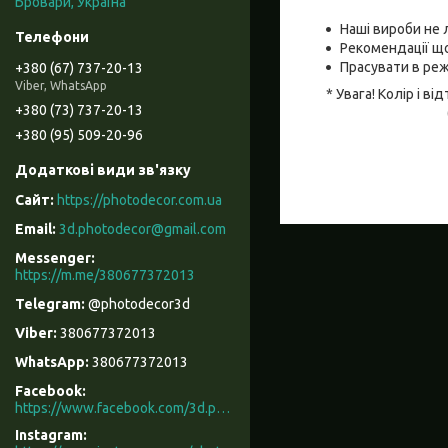
Бровари, Україна
Наші вироби не 
Рекомендації що
Прасувати в реж
+380 (67) 737-20-13
Viber, WhatsApp
* Увага! Колір і 
+380 (73) 737-20-13
+380 (95) 509-20-96
https://photodecor.com.ua
3d.photodecor@gmail.com
https://m.me/380677372013
@photodecor3d
380677372013
380677372013
Facebook
https://www.facebook.com/3d.photodecor/
Instagram