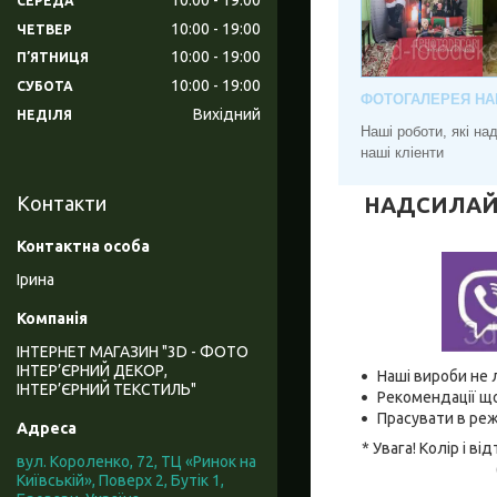
СЕРЕДА
10:00
19:00
ЧЕТВЕР
10:00
19:00
ПʼЯТНИЦЯ
10:00
19:00
СУБОТА
ФОТОГАЛЕРЕЯ НА
Вихідний
НЕДІЛЯ
Наші роботи, які н
наші кліенти
НАДСИЛАЙТЕ
Контакти
Ірина
ІНТЕРНЕТ МАГАЗИН "3D - ФОТО
ІНТЕР’ЄРНИЙ ДЕКОР,
Наші вироби не 
ІНТЕР’ЄРНИЙ ТЕКСТИЛЬ"
Рекомендації що
Прасувати в реж
* Увага! Колір і 
вул. Короленко, 72, ТЦ «Ринок на
Київській», Поверх 2, Бутік 1,