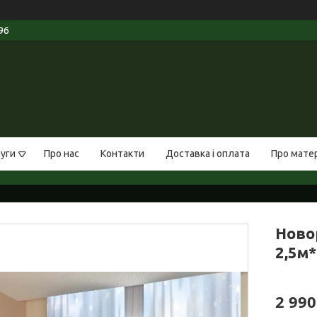
96
луги
Про нас
Контакти
Доставка і оплата
Про мате
Ново
2,5м*
2 990