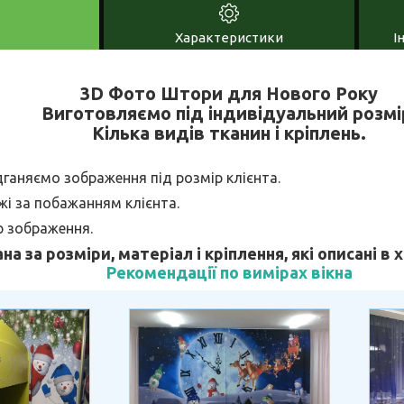
Характеристики
І
3D Фото Штори для Нового Року
Виготовляємо під індивідуальний розмі
Кілька видів тканин і кріплень.
дганяємо зображення під розмір клієнта.
і за побажанням клієнта.
р зображення.
ана за розміри, матеріал і кріплення, які описані в
Рекомендації по вимірах вікна