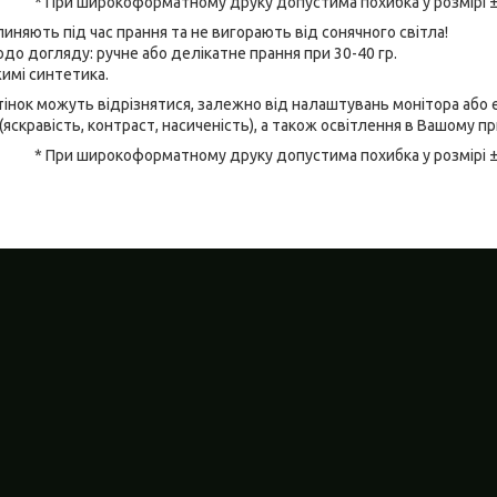
* При широкоформатному друку допустима похибка у розмірі 
линяють під час прання та не вигорають від сонячного світла!
до догляду: ручне або делікатне прання при 30-40 гр.
имі синтетика.
відтінок можуть відрізнятися, залежно від налаштувань монітора аб
(яскравість, контраст, насиченість), а також освітлення в Вашому п
* При широкоформатному друку допустима похибка у розмірі 