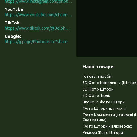
https://www.instagram.com/photodecor.com.ua/
YouTube
https://www.youtube.com/channel/UCXCUerfqRY1Pw7-IptdbqyA/videos
TikTok
https://www.tiktok.com/@3d.photodecor?is_from_webapp=1&sender_device=pc
Google
https://g.page/Photodecor?share
Наші товари
Готовы вироби
3D Фото Комплекти (Штори 
3D Фото Штори
3D Фото Тюль
Японські Фото Штори
Фото Штори для кухні
Фото Комплекти для кухні 
Скатертина)
Фото Штори ни люверсах
Римські Фото Штори