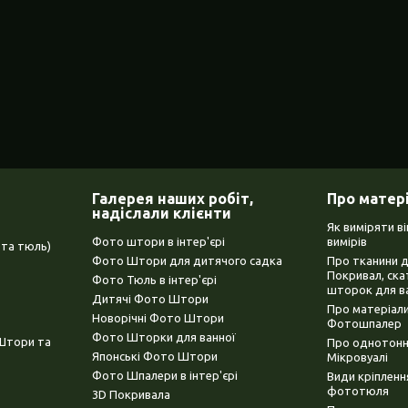
Галерея наших робіт,
Про матер
надіслали клієнти
Як виміряти в
Фото штори в інтер'єрі
вимірів
та тюль)
Фото Штори для дитячого садка
Про тканини 
Покривал, ска
Фото Тюль в інтер'єрі
шторок для в
Дитячі Фото Штори
Про матеріали
Новорічні Фото Штори
Фотошпалер
Фото Шторки для ванної
(Штори та
Про однотонни
Японські Фото Штори
Мікровуалі
Фото Шпалери в інтер'єрі
Види кріплен
фототюля
3D Покривала