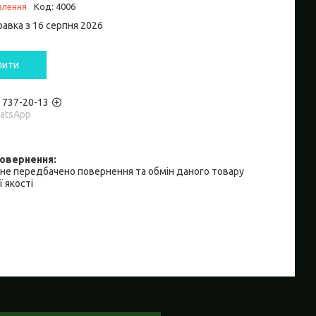
влення
Код:
4006
равка з 16 серпня 2026
пити
) 737-20-13
hatsApp
не передбачено повернення та обмін даного товару
 якості