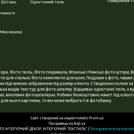
Повернення та
і (Штори,
Однотонний тюль
 кімнати
Мікровуаль)
и, Фото тюль, Фото покривала, Японські і Римські фото штори, Ві
и для спальні, Фото комплекти для кухні, Подушки з фото, чашки з
 підганяємо зображення під розмір клієнта. Створюємо колажі за 
ілька видів текстур для фото шпалер. Відшиває однотонні тюль з ву
х, вінілових фотошпалерах. Робимо безкоштовно макет під клієнта
для нього картинки, то він може вибрати її в фотобанку.
Сайт створений на маркетплейсі
Prom.ua
Продавець на Bigl.ua
ІНТЕРНЕТ МАГАЗИН "3D - ФОТО ІНТЕР’ЄРНИЙ ДЕКОР, ІНТЕР’ЄРНИЙ ТЕКСТИЛЬ" |
Поскаржитися на контен