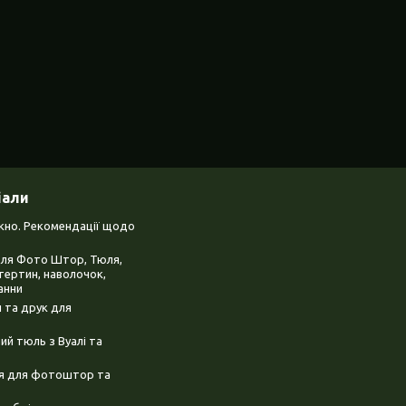
іали
ікно. Рекомендації щодо
для Фото Штор, Тюля,
тертин, наволочок,
анни
 та друк для
й тюль з Вуалі та
ня для фотоштор та