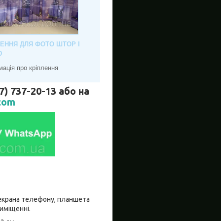
ЛЕННЯ ДЛЯ ФОТО ШТОР І
Ю
мація про кріплення
737-20-13 або на
com
о екрана телефону, планшета
риміщенні.