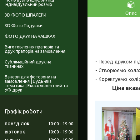
Тюль вуаль (шифон) під
індивідуальний розмір
Опис
3D ФОТО ШПАЛЕРИ
3D Фото Подушки
ФОТО ДРУК НА ЧАШКАХ
Виготовлення прапорів та
друк прапорів на замовлення
- Перед друком пі
Сублімаційний друк на
тканинах
- Створюємо колаж
Банери для фотозони на
- Коректуємо колі
замовлення | Будь-яка
тематика | Екосольвентний та
Ціна вказ
УФ друк
Графік роботи
10:00
19:00
ПОНЕДІЛОК
10:00
19:00
ВІВТОРОК
10:00
19:00