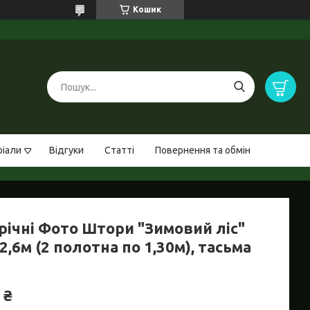
Кошик
ріали
Відгуки
Статті
Повернення та обмін
річні Фото Штори "Зимовий ліс"
2,6м (2 полотна по 1,30м), тасьма
 ₴