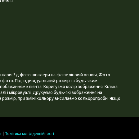
 обмін
нілові 3д фото шпалери на флізеліновій основі, Фото
 фото. Під індивідуальний розмір і з будь-яким
побажанням клієнта. Коригуємо колір зображення. Кілька
алі і мікровуалі. Друкуємо будь-які зображення на
 розмір, при зміні кольору висилаємо кольоропроби. Якщо
т
|
Політика конфіденційності