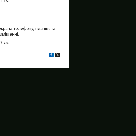
±2 см
о екрана телефону, планшета
риміщенні.
±2 см