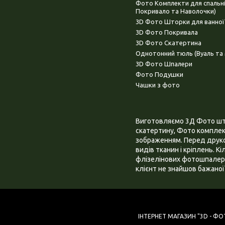
Фото Комплекти для спальн
Покривало та Наволочки)
3D Фото Шторки для ванної
3D Фото Покривала
3D Фото Скатертина
Однотонний тюль (Вуаль та 
3D Фото Шпалери
Фото Подушки
Чашки з фото
Виготовляємо 3Д Фото штор
скатертину, Фото комплект
зображенням. Перед друком
видів тканин і кріплень. К
флізелінових фотошпалера
клієнт не знайшов бажаної 