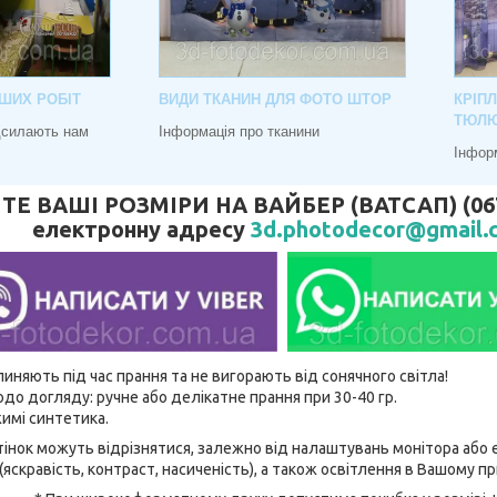
ШИХ РОБІТ
ВИДИ ТКАНИН ДЛЯ ФОТО ШТОР
КРІП
ТЮЛ
адсилають нам
Інформація про тканини
Інфор
 ВАШІ РОЗМІРИ НА ВАЙБЕР (ВАТСАП) (067) 
електронну адресу
3d.photodecor@gmail.
линяють під час прання та не вигорають від сонячного світла!
до догляду: ручне або делікатне прання при 30-40 гр.
имі синтетика.
відтінок можуть відрізнятися, залежно від налаштувань монітора аб
(яскравість, контраст, насиченість), а також освітлення в Вашому п