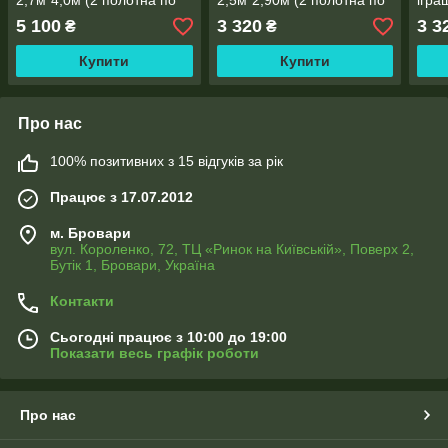
2,7м*4,0м (2 полотна по
2,5м*2,90м (2 полотна по
ігра
2,0м), тасьма
1,45м), тасьма
поло
5 100
3 320
3 3
₴
₴
Купити
Купити
Про нас
100% позитивних з 15 відгуків за рік
Працює з 17.07.2012
м. Бровари
вул. Короленко, 72, ТЦ «Ринок на Київській», Поверх 2,
Бутік 1, Бровари, Україна
Контакти
Сьогодні працює з 10:00 до 19:00
Показати весь графік роботи
Про нас