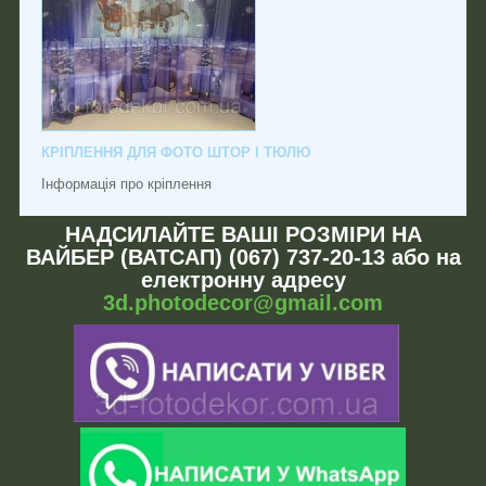
КРІПЛЕННЯ ДЛЯ ФОТО ШТОР І ТЮЛЮ
Інформація про кріплення
НАДСИЛАЙТЕ ВАШІ РОЗМІРИ НА
ВАЙБЕР (ВАТСАП) (067) 737-20-13 або на
електронну адресу
3d.photodecor@gmail.com