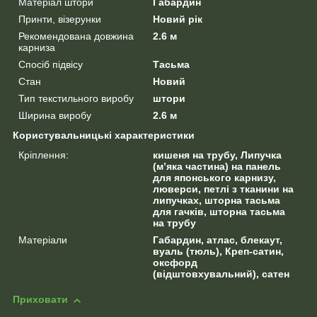
Матеріал штори
Габардин
Принти, візерунки
Новий рік
Рекомендована довжина
2.6 м
карниза
Спосіб підвісу
Тасьма
Стан
Новий
Тип текстильного виробу
штори
Ширина виробу
2.6 м
Користувальницькі характеристики
Кріплення:
кишеня на трубу, Липучка
(м’яка частина) на панель
для японського карнизу,
люверси, петлі з тканини на
липучках, шторна тасьма
для гачків, шторна тасьма
на трубу
Матеріали
Габардин, атлас, блекаут,
вуаль (тюль), Креп-сатин,
оксфорд
(відштовхувальний), сатен
Приховати