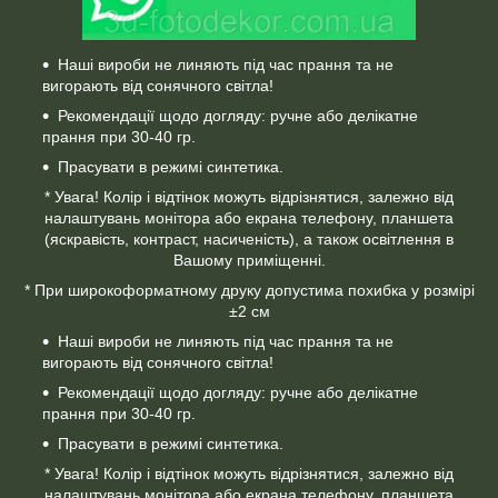
Наші вироби не линяють під час прання та не
вигорають від сонячного світла!
Рекомендації щодо догляду: ручне або делікатне
прання при 30-40 гр.
Прасувати в режимі синтетика.
* Увага! Колір і відтінок можуть відрізнятися, залежно від
налаштувань монітора або екрана телефону, планшета
(яскравість, контраст, насиченість), а також освітлення в
Вашому приміщенні.
* При широкоформатному друку допустима похибка у розмірі
±2 см
Наші вироби не линяють під час прання та не
вигорають від сонячного світла!
Рекомендації щодо догляду: ручне або делікатне
прання при 30-40 гр.
Прасувати в режимі синтетика.
* Увага! Колір і відтінок можуть відрізнятися, залежно від
налаштувань монітора або екрана телефону, планшета