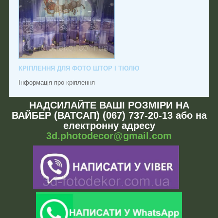
КРІПЛЕННЯ ДЛЯ ФОТО ШТОР І ТЮЛЮ
Інформація про кріплення
НАДСИЛАЙТЕ ВАШІ РОЗМІРИ НА
ВАЙБЕР (ВАТСАП) (067) 737-20-13 або на
електронну адресу
3d.photodecor@gmail.com