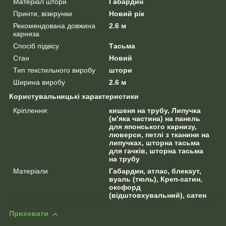
Матеріал штори
Габардин
Принти, візерунки
Новий рік
Рекомендована довжина
2.6 м
карниза
Спосіб підвісу
Тасьма
Стан
Новий
Тип текстильного виробу
штори
Ширина виробу
2.6 м
Користувальницькі характеристики
Кріплення:
кишеня на трубу, Липучка
(м’яка частина) на панель
для японського карнизу,
люверси, петлі з тканини на
липучках, шторна тасьма
для гачків, шторна тасьма
на трубу
Матеріали
Габардин, атлас, блекаут,
вуаль (тюль), Креп-сатин,
оксфорд
(відштовхувальний), сатен
Приховати