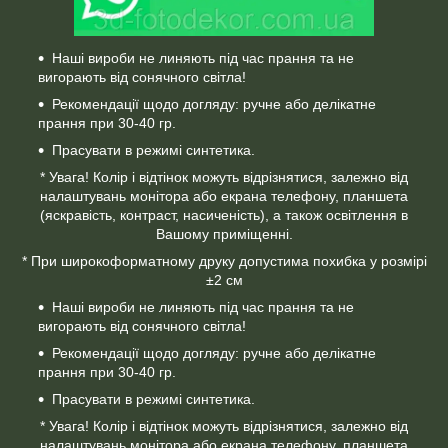
Наші вироби не линяють під час прання та не
вигорають від сонячного світла!
Рекомендації щодо догляду: ручне або делікатне
прання при 30-40 гр.
Прасувати в режимі синтетика.
* Увага! Колір і відтінок можуть відрізнятися, залежно від
налаштувань монітора або екрана телефону, планшета
(яскравість, контраст, насиченість), а також освітлення в
Вашому приміщенні.
* При широкоформатному друку допустима похибка у розмірі
±2 см
Наші вироби не линяють під час прання та не
вигорають від сонячного світла!
Рекомендації щодо догляду: ручне або делікатне
прання при 30-40 гр.
Прасувати в режимі синтетика.
* Увага! Колір і відтінок можуть відрізнятися, залежно від
налаштувань монітора або екрана телефону, планшета