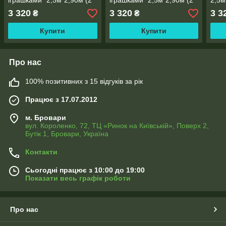
іграшками" 2,5м*2,90м (2
іграшками" 2,5м*2,90м (2
2,5м
полотна по 1,45м), тасьма
полотна по 1,45м), тасьма
1,45
3 320
3 320
3 3
₴
₴
Купити
Купити
Про нас
100% позитивних з 15 відгуків за рік
Працює з 17.07.2012
м. Бровари
вул. Короленко, 72, ТЦ «Ринок на Київській», Поверх 2,
Бутік 1, Бровари, Україна
Контакти
Сьогодні працює з 10:00 до 19:00
Показати весь графік роботи
Про нас