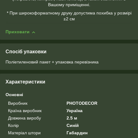
Вашому приміщенні.
* При широкоформатному друку допустима похибка у розмірі
±2 см
Приховати
Спосіб упаковки
Поліетиленовий пакет + упаковка перевізника
Характеристики
Основні
Виробник
PHOTODECOR
Країна виробник
Україна
Довжина виробу
2.5 м
Колір
Синій
Матеріал штори
Габардин