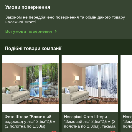
Умови повернення
Законом не передбачено повернення та обмін даного товару
належної якості
Всі умови повернення
Подібні товари компанії
Фото Штори "Блакитний
Новорічні Фото Штори
Ново
водоспад у лісі" 2,5м*2,6м
"Зимовий ліс" 2,5м*2,6м (2
"Зим
(2 полотна по 1,30м),
полотна по 1,30м), тасьма
поло
тасьма