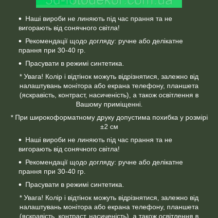
Наші вироби не линяють під час прання та не
вигорають від сонячного світла!
Рекомендації щодо догляду: ручне або делікатне
прання при 30-40 гр.
Прасувати в режимі синтетика.
* Увага! Колір і відтінок можуть відрізнятися, залежно від
налаштувань монітора або екрана телефону, планшета
(яскравість, контраст, насиченість), а також освітлення в
Вашому приміщенні.
* При широкоформатному друку допустима похибка у розмірі
±2 см
Наші вироби не линяють під час прання та не
вигорають від сонячного світла!
Рекомендації щодо догляду: ручне або делікатне
прання при 30-40 гр.
Прасувати в режимі синтетика.
* Увага! Колір і відтінок можуть відрізнятися, залежно від
налаштувань монітора або екрана телефону, планшета
(яскравість, контраст, насиченість), а також освітлення в