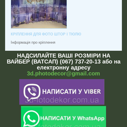
КРІПЛЕННЯ ДЛЯ ФОТО ШТОР І ТЮЛЮ
Інформація про кріплення
НАДСИЛАЙТЕ ВАШІ РОЗМІРИ НА
ВАЙБЕР (ВАТСАП) (067) 737-20-13 або на
електронну адресу
3d.photodecor@gmail.com