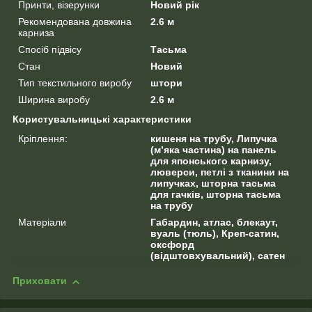
Принти, візерунки
Новий рік
Рекомендована довжина
2.6 м
карниза
Спосіб підвісу
Тасьма
Стан
Новий
Тип текстильного виробу
штори
Ширина виробу
2.6 м
Користувальницькі характеристики
Кріплення:
кишеня на трубу, Липучка
(м’яка частина) на панель
для японського карнизу,
люверси, петлі з тканини на
липучках, шторна тасьма
для гачків, шторна тасьма
на трубу
Матеріали
Габардин, атлас, блекаут,
вуаль (тюль), Креп-сатин,
оксфорд
(відштовхувальний), сатен
Приховати