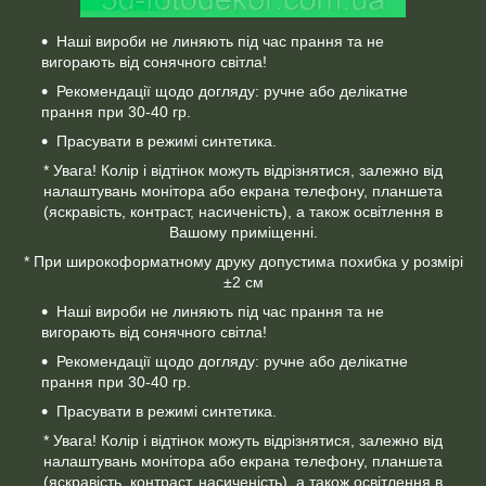
Наші вироби не линяють під час прання та не
вигорають від сонячного світла!
Рекомендації щодо догляду: ручне або делікатне
прання при 30-40 гр.
Прасувати в режимі синтетика.
* Увага! Колір і відтінок можуть відрізнятися, залежно від
налаштувань монітора або екрана телефону, планшета
(яскравість, контраст, насиченість), а також освітлення в
Вашому приміщенні.
* При широкоформатному друку допустима похибка у розмірі
±2 см
Наші вироби не линяють під час прання та не
вигорають від сонячного світла!
Рекомендації щодо догляду: ручне або делікатне
прання при 30-40 гр.
Прасувати в режимі синтетика.
* Увага! Колір і відтінок можуть відрізнятися, залежно від
налаштувань монітора або екрана телефону, планшета
(яскравість, контраст, насиченість), а також освітлення в