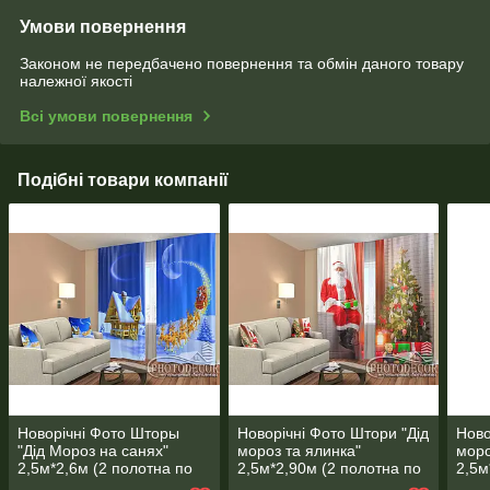
Умови повернення
Законом не передбачено повернення та обмін даного товару
належної якості
Всі умови повернення
Подібні товари компанії
Новорічні Фото Шторы
Новорічні Фото Штори "Дід
Ново
"Дід Мороз на санях"
мороз та ялинка"
моро
2,5м*2,6м (2 полотна по
2,5м*2,90м (2 полотна по
2,5м
1,30м), тасьма
1,45м), тасьма
1,30