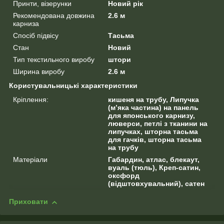
Принти, візерунки
Новий рік
Рекомендована довжина
2.6 м
карниза
Спосіб підвісу
Тасьма
Стан
Новий
Тип текстильного виробу
штори
Ширина виробу
2.6 м
Користувальницькі характеристики
Кріплення:
кишеня на трубу, Липучка
(м’яка частина) на панель
для японського карнизу,
люверси, петлі з тканини на
липучках, шторна тасьма
для гачків, шторна тасьма
на трубу
Матеріали
Габардин, атлас, блекаут,
вуаль (тюль), Креп-сатин,
оксфорд
(відштовхувальний), сатен
Приховати