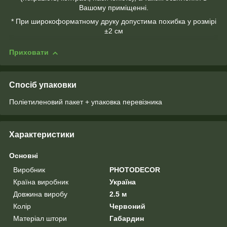
Вашому приміщенні.
* При широкоформатному друку допустима похибка у розмірі
±2 см
Приховати
Спосіб упаковки
Поліетиленовий пакет + упаковка перевізника
Характеристики
Основні
Виробник
PHOTODECOR
Країна виробник
Україна
Довжина виробу
2.5 м
Колір
Червоний
Матеріал штори
Габардин