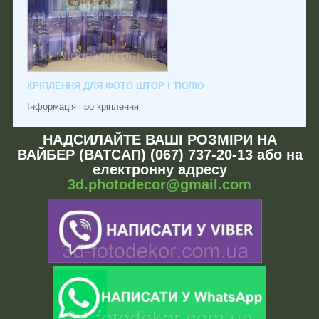
КРІПЛЕННЯ ДЛЯ ФОТО ШТОР І ТЮЛЮ
Інформація про кріплення
НАДСИЛАЙТЕ ВАШІ РОЗМІРИ НА
ВАЙБЕР (ВАТСАП) (067) 737-20-13 або на
електронну адресу
3d.photodecor@gmail.com