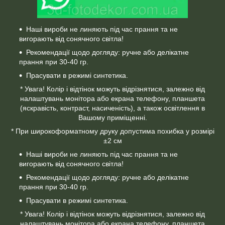
Наші вироби не линяють під час прання та не
вигорають від сонячного світла!
Рекомендації щодо догляду: ручне або делікатне
прання при 30-40 гр.
Прасувати в режимі синтетика.
* Увага! Колір і відтінок можуть відрізнятися, залежно від
налаштувань монітора або екрана телефону, планшета
(яскравість, контраст, насиченість), а також освітлення в
Вашому приміщенні.
* При широкоформатному друку допустима похибка у розмірі
±2 см
Наші вироби не линяють під час прання та не
вигорають від сонячного світла!
Рекомендації щодо догляду: ручне або делікатне
прання при 30-40 гр.
Прасувати в режимі синтетика.
* Увага! Колір і відтінок можуть відрізнятися, залежно від
налаштувань монітора або екрана телефону, планшета