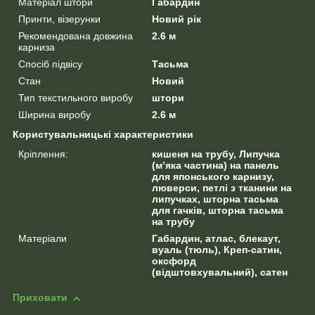
Матеріал штори
Габардин
Принти, візерунки
Новий рік
Рекомендована довжина
2.6 м
карниза
Спосіб підвісу
Тасьма
Стан
Новий
Тип текстильного виробу
штори
Ширина виробу
2.6 м
Користувальницькі характеристики
Кріплення:
кишеня на трубу, Липучка
(м’яка частина) на панель
для японського карнизу,
люверси, петлі з тканини на
липучках, шторна тасьма
для гачків, шторна тасьма
на трубу
Матеріали
Габардин, атлас, блекаут,
вуаль (тюль), Креп-сатин,
оксфорд
(відштовхувальний), сатен
Приховати