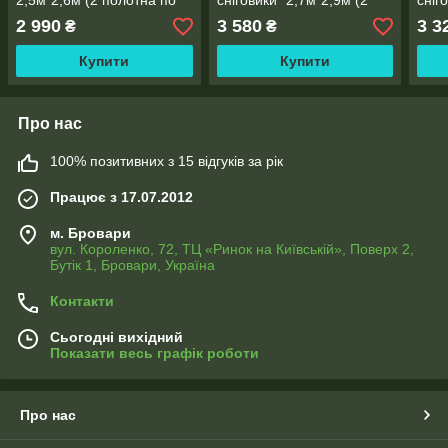
2,5м*2,6м (2 полотна по
сніговики" 2,7м*2,9м (2
сніг
1,30м), тасьма
полотна по 1,45м), тасьма
поло
2 990
3 580
3 3
₴
₴
Купити
Купити
Про нас
100% позитивних з 15 відгуків за рік
Працює з 17.07.2012
м. Бровари
вул. Короленко, 72, ТЦ «Ринок на Київській», Поверх 2,
Бутік 1, Бровари, Україна
Контакти
Сьогодні вихідний
Показати весь графік роботи
Про нас