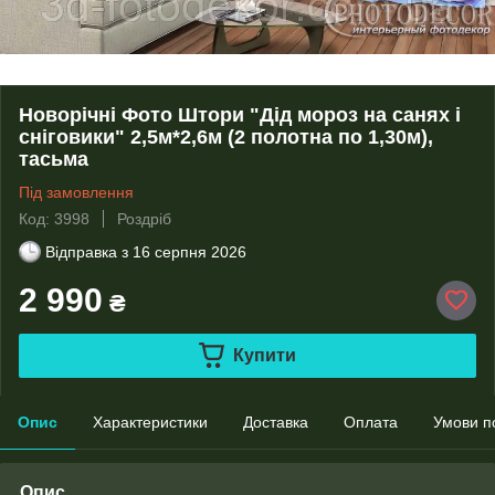
Новорічні Фото Штори "Дід мороз на санях і
сніговики" 2,5м*2,6м (2 полотна по 1,30м),
тасьма
Під замовлення
Код: 3998
Роздріб
Відправка з
16 серпня 2026
2 990
₴
Купити
Опис
Характеристики
Доставка
Оплата
Умови п
Опис