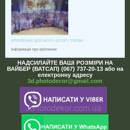
КРІПЛЕННЯ ДЛЯ ФОТО ШТОР І ТЮЛЮ
Інформація про кріплення
НАДСИЛАЙТЕ ВАШІ РОЗМІРИ НА
ВАЙБЕР (ВАТСАП) (067) 737-20-13 або на
електронну адресу
3d.photodecor@gmail.com