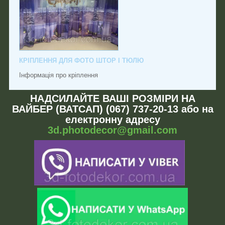
КРІПЛЕННЯ ДЛЯ ФОТО ШТОР І ТЮЛЮ
Інформація про кріплення
НАДСИЛАЙТЕ ВАШІ РОЗМІРИ НА
ВАЙБЕР (ВАТСАП) (067) 737-20-13 або на
електронну адресу
3d.photodecor@gmail.com