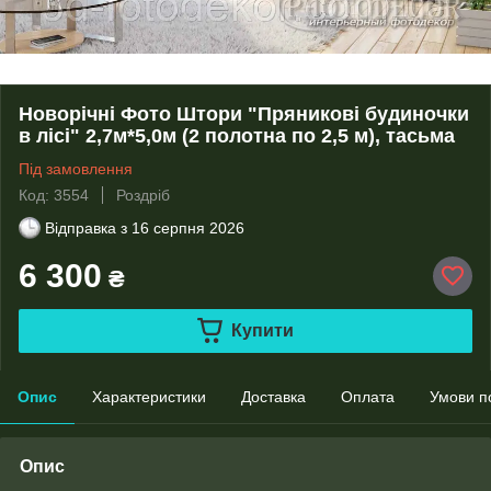
Новорічні Фото Штори "Пряникові будиночки
в лісі" 2,7м*5,0м (2 полотна по 2,5 м), тасьма
Під замовлення
Код: 3554
Роздріб
Відправка з
16 серпня 2026
6 300
₴
Купити
Опис
Характеристики
Доставка
Оплата
Умови п
Опис