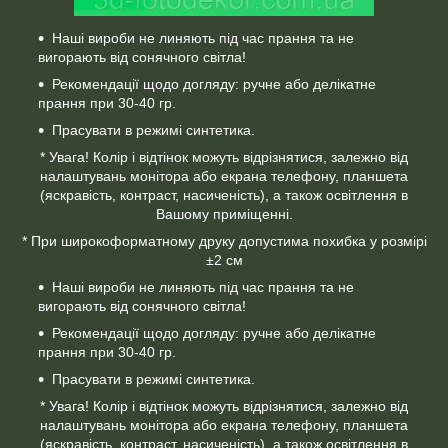
Наші вироби не линяють під час прання та не
вигорають від сонячного світла!
Рекомендації щодо догляду: ручне або делікатне
прання при 30-40 гр.
Прасувати в режимі синтетика.
* Увага! Колір і відтінок можуть відрізнятися, залежно від
налаштувань монітора або екрана телефону, планшета
(яскравість, контраст, насиченість), а також освітлення в
Вашому приміщенні.
* При широкоформатному друку допустима похибка у розмірі
±2 см
Наші вироби не линяють під час прання та не
вигорають від сонячного світла!
Рекомендації щодо догляду: ручне або делікатне
прання при 30-40 гр.
Прасувати в режимі синтетика.
* Увага! Колір і відтінок можуть відрізнятися, залежно від
налаштувань монітора або екрана телефону, планшета
(яскравість, контраст, насиченість), а також освітлення в