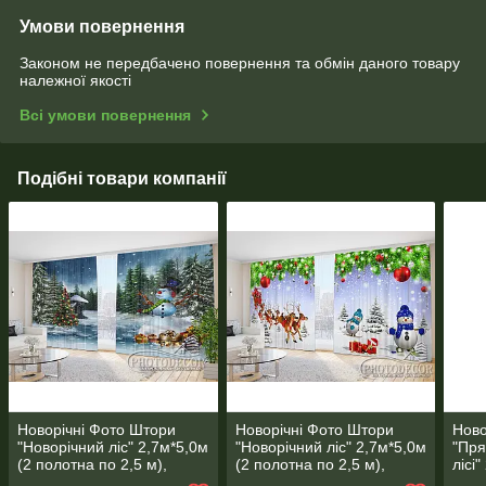
Умови повернення
Законом не передбачено повернення та обмін даного товару
належної якості
Всі умови повернення
Подібні товари компанії
Новорічні Фото Штори
Новорічні Фото Штори
Ново
"Новорічний ліс" 2,7м*5,0м
"Новорічний ліс" 2,7м*5,0м
"Пря
(2 полотна по 2,5 м),
(2 полотна по 2,5 м),
лісі
тасьма
тасьма
по 1