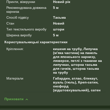
Принти, візерунки
Новий рік
Рекомендована довжина
5 м
карниза
Спосіб підвісу
Тасьма
Стан
Новий
Тип текстильного виробу
штори
Ширина виробу
5 м
Користувальницькі характеристики
Кріплення:
кишеня на трубу, Липучка
(м’яка частина) на панель
для японського карнизу,
люверси, петлі з тканини на
липучках, шторна тасьма
для гачків, шторна тасьма
на трубу
Матеріали
Габардин, атлас, блекаут,
вуаль (тюль), Креп-сатин,
оксфорд
(відштовхувальний), сатен
Приховати