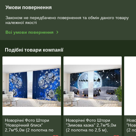
Умови повернення
Законом не передбачено повернення та обмін даного товару
належної якості
Всі умови повернення
Подібні товари компанії
Новорічні Фото Штори
Новорічні Фото Штори
Ново
"Новорічний блиск"
"Зимова казка" 2,7м*5,0м
"Нов
2,7м*5,0м (2 полотна по
(2 полотна по 2,5 м),
(2 п
2,5 м), тасьма
тасьма
тась