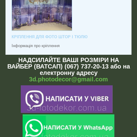
КРІПЛЕННЯ ДЛЯ ФОТО ШТОР І ТЮЛЮ
Інформація про кріплення
НАДСИЛАЙТЕ ВАШІ РОЗМІРИ НА
ВАЙБЕР (ВАТСАП) (067) 737-20-13 або на
електронну адресу
3d.photodecor@gmail.com