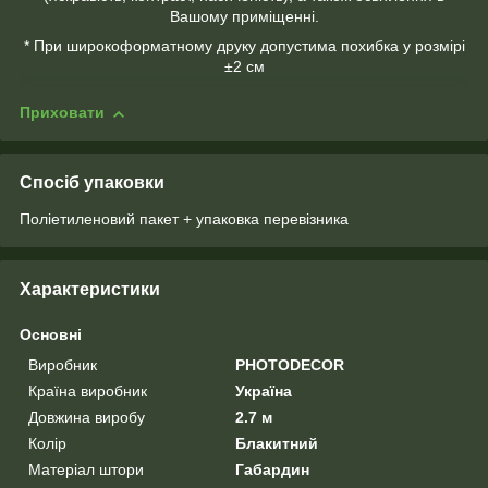
Вашому приміщенні.
* При широкоформатному друку допустима похибка у розмірі
±2 см
Приховати
Спосіб упаковки
Поліетиленовий пакет + упаковка перевізника
Характеристики
Основні
Виробник
PHOTODECOR
Країна виробник
Україна
Довжина виробу
2.7 м
Колір
Блакитний
Матеріал штори
Габардин