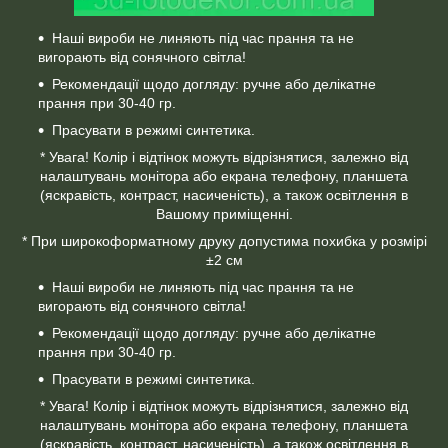
Наші вироби не линяють під час прання та не
вигорають від сонячного світла!
Рекомендації щодо догляду: ручне або делікатне
прання при 30-40 гр.
Прасувати в режимі синтетика.
* Увага! Колір і відтінок можуть відрізнятися, залежно від
налаштувань монітора або екрана телефону, планшета
(яскравість, контраст, насиченість), а також освітлення в
Вашому приміщенні.
* При широкоформатному друку допустима похибка у розмірі
±2 см
Наші вироби не линяють під час прання та не
вигорають від сонячного світла!
Рекомендації щодо догляду: ручне або делікатне
прання при 30-40 гр.
Прасувати в режимі синтетика.
* Увага! Колір і відтінок можуть відрізнятися, залежно від
налаштувань монітора або екрана телефону, планшета
(яскравість, контраст, насиченість), а також освітлення в