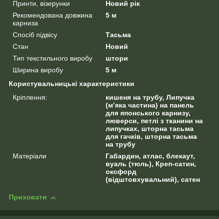
Принти, візерунки
Новий рік
Рекомендована довжина
5 м
карниза
Спосіб підвісу
Тасьма
Стан
Новий
Тип текстильного виробу
штори
Ширина виробу
5 м
Користувальницькі характеристики
Кріплення:
кишеня на трубу, Липучка
(м’яка частина) на панель
для японського карнизу,
люверси, петлі з тканини на
липучках, шторна тасьма
для гачків, шторна тасьма
на трубу
Матеріали
Габардин, атлас, блекаут,
вуаль (тюль), Креп-сатин,
оксфорд
(відштовхувальний), сатен
Приховати