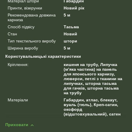
Матеріал штори
Габардин
Принти, візерунки
Новий рік
Рекомендована довжина
5 м
карниза
Спосіб підвісу
Тасьма
Стан
Новий
Тип текстильного виробу
штори
Ширина виробу
5 м
Користувальницькі характеристики
Кріплення:
кишеня на трубу, Липучка
(м’яка частина) на панель
для японського карнизу,
люверси, петлі з тканини на
липучках, шторна тасьма
для гачків, шторна тасьма
на трубу
Матеріали
Габардин, атлас, блекаут,
вуаль (тюль), Креп-сатин,
оксфорд
(відштовхувальний), сатен
Приховати