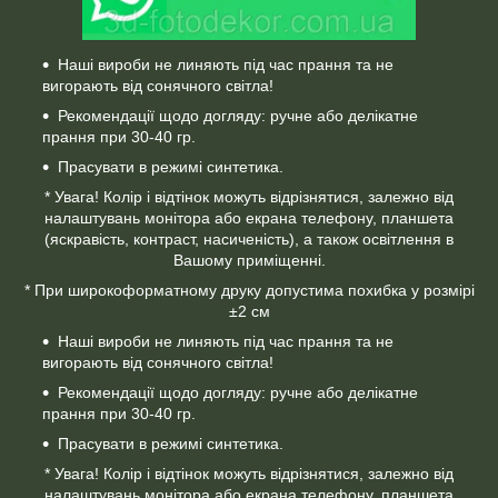
Наші вироби не линяють під час прання та не
вигорають від сонячного світла!
Рекомендації щодо догляду: ручне або делікатне
прання при 30-40 гр.
Прасувати в режимі синтетика.
* Увага! Колір і відтінок можуть відрізнятися, залежно від
налаштувань монітора або екрана телефону, планшета
(яскравість, контраст, насиченість), а також освітлення в
Вашому приміщенні.
* При широкоформатному друку допустима похибка у розмірі
±2 см
Наші вироби не линяють під час прання та не
вигорають від сонячного світла!
Рекомендації щодо догляду: ручне або делікатне
прання при 30-40 гр.
Прасувати в режимі синтетика.
* Увага! Колір і відтінок можуть відрізнятися, залежно від
налаштувань монітора або екрана телефону, планшета