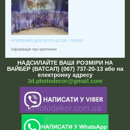
КРІПЛЕННЯ ДЛЯ ФОТО ШТОР І ТЮЛЮ
Інформація про кріплення
НАДСИЛАЙТЕ ВАШІ РОЗМІРИ НА
ВАЙБЕР (ВАТСАП) (067) 737-20-13 або на
електронну адресу
3d.photodecor@gmail.com