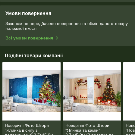
Умови повернення
Законом не передбачено повернення та обмін даного товару
належної якості
Всі умови повернення
Подібні товари компанії
Новорічні Фото Штори
Новорічні Фото Штори
Ново
"Ялинка в снігу з
"Ялинка та камін"
"Нов