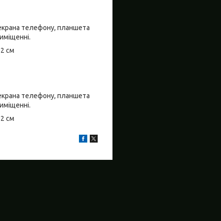
о екрана телефону, планшета
риміщенні.
±2 см
о екрана телефону, планшета
риміщенні.
±2 см