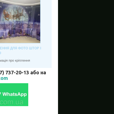
ЛЕННЯ ДЛЯ ФОТО ШТОР І
Ю
мація про кріплення
737-20-13 або на
com