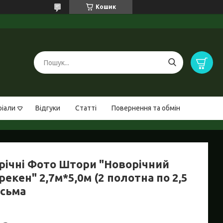
Кошик
ріали
Відгуки
Статті
Повернення та обмін
річні Фото Штори "Новорічний
екен" 2,7м*5,0м (2 полотна по 2,5
асьма