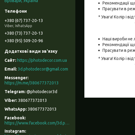
Бровари, Україна
Рекомендації що
Прасувати в реж
* Увага! Колір і 
+380 (67) 737-20-13
Viber, WhatsApp
+380 (73) 737-20-13
Наші вироби не 
+380 (95) 509-20-96
Рекомендації що
Прасувати в реж
* Увага! Колір і 
https://photodecor.com.ua
3d.photodecor@gmail.com
https://m.me/380677372013
@photodecor3d
380677372013
380677372013
Facebook
https://www.facebook.com/3d.photodecor/
Instagram