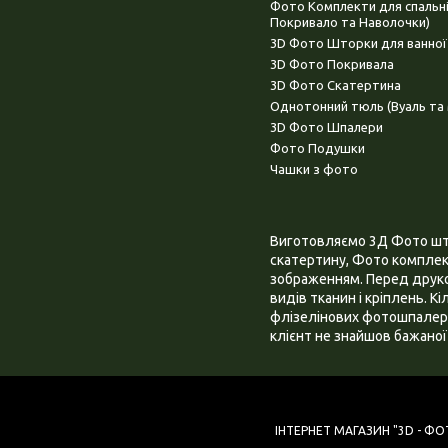
Фото Комплекти для спальн
Покривало та Наволочки)
3D Фото Шторки для ванної
3D Фото Покривала
3D Фото Скатертина
Однотонний тюль (Вуаль та 
3D Фото Шпалери
Фото Подушки
Чашки з фото
Виготовляємо 3Д Фото штор
скатертину, Фото комплект
зображенням. Перед друком
видів тканин і кріплень. К
флізелінових фотошпалера
клієнт не знайшов бажаної 