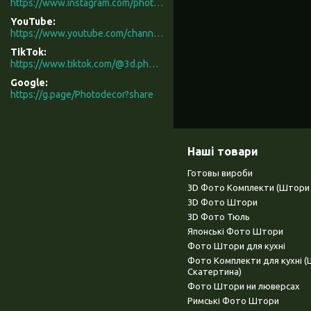
https://www.instagram.com/photodecor.com.ua/
YouTube
https://www.youtube.com/channel/UCXCUerfqRY1Pw7-IptdbqyA/videos
TikTok
https://www.tiktok.com/@3d.photodecor?is_from_webapp=1&sender_device=pc
Google
https://g.page/Photodecor?share
Наші товари
Готовы вироби
3D Фото Комплекти (Штори 
3D Фото Штори
3D Фото Тюль
Японські Фото Штори
Фото Штори для кухні
Фото Комплекти для кухні 
Скатертина)
Фото Штори ни люверсах
Римські Фото Штори