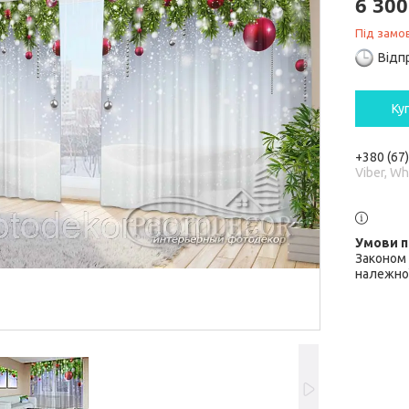
6 300
Під замо
Відп
Ку
+380 (67
Viber, W
Законом 
належної