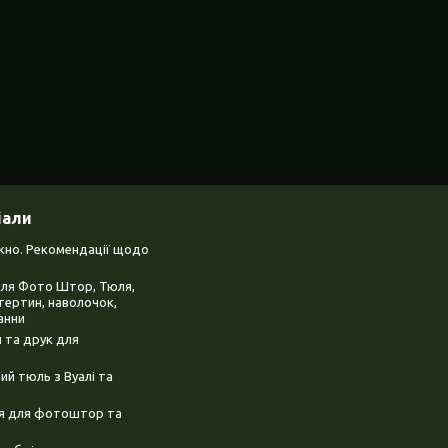
іали
ікно. Рекомендації щодо
для Фото Штор, Тюля,
тертин, наволочок,
анни
 та друк для
й тюль з Вуалі та
ня для фотоштор та