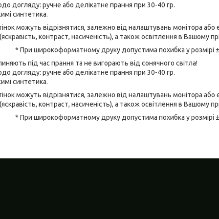
до догляду: ручне або делікатне прання при 30-40 гр.
имі синтетика.
відтінок можуть відрізнятися, залежно від налаштувань монітора аб
(яскравість, контраст, насиченість), а також освітлення в Вашому п
* При широкоформатному друку допустима похибка у розмірі 
линяють під час прання та не вигорають від сонячного світла!
до догляду: ручне або делікатне прання при 30-40 гр.
имі синтетика.
відтінок можуть відрізнятися, залежно від налаштувань монітора аб
(яскравість, контраст, насиченість), а також освітлення в Вашому п
* При широкоформатному друку допустима похибка у розмірі 