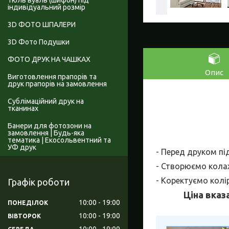
Тюль вуаль (шифон) під
індивідуальний розмір
3D ФОТО ШПАЛЕРИ
3D Фото Подушки
ФОТО ДРУК НА ЧАШКАХ
Опис
Виготовлення прапорів та
друк прапорів на замовлення
Сублімаційний друк на
тканинах
Банери для фотозони на
замовлення | Будь-яка
тематика | Екосольвентний та
УФ друк
- Перед друком пі
- Створюємо колаж
- Коректуємо колі
Графік роботи
Ціна вказ
10:00
19:00
ПОНЕДІЛОК
10:00
19:00
ВІВТОРОК
10:00
19:00