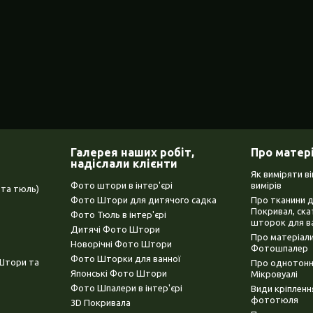
Галерея наших робіт,
Про матер
надіслали клієнти
Як виміряти в
Фото штори в інтер'єрі
вимірів
та тюль)
Фото Штори для дитячого садка
Про тканини 
Покривал, ска
Фото Тюль в інтер'єрі
шторок для в
Дитячі Фото Штори
Про матеріали
Новорічні Фото Штори
Фотошпалер
Фото Шторки для ванної
(Штори та
Про однотонни
Японські Фото Штори
Мікровуалі
Фото Шпалери в інтер'єрі
Види кріплен
фототюля
3D Покривала