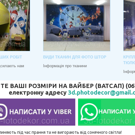
ШИХ РОБІТ
ВИДИ ТКАНИН ДЛЯ ФОТО ШТОР
КРІП
ТЮЛ
адсилають нам
Інформація про тканини
Інфор
 ВАШІ РОЗМІРИ НА ВАЙБЕР (ВАТСАП) (067) 
електронну адресу
3d.photodecor@gmail.
линяють під час прання та не вигорають від сонячного світла!