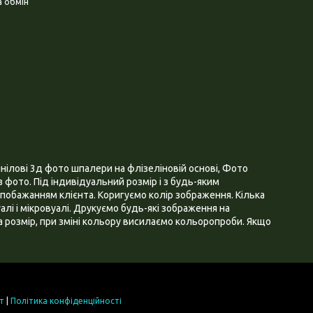
 обмін
нілові 3д фото шпалери на флізеліновій основі, Фото
 фото. Під індивідуальний розмір і з будь-яким
побажанням клієнта. Коригуємо колір зображення. Кілька
алі і мікровуалі. Друкуємо будь-які зображення на
 розмір, при зміні кольору висилаємо кольоропроби. Якщо
т
|
Політика конфіденційності