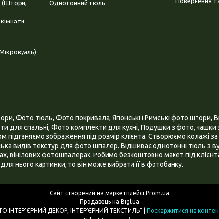
Повернення та
і (Штори,
Однотонний тюль
 кімнати
Мікровуаль)
и, Фото тюль, Фото покривала, Японські і Римські фото штори, Ві
и для спальні, Фото комплекти для кухні, Подушки з фото, чашки з
 підганяємо зображення під розмір клієнта. Створюємо колажі за 
ілька видів текстур для фото шпалер. Відшиває однотонні тюль з ву
х, вінілових фотошпалерах. Робимо безкоштовно макет під клієнта
для нього картинки, то він може вибрати її в фотобанку.
Сайт створений на маркетплейсі
Prom.ua
Продавець на Bigl.ua
ІНТЕРНЕТ МАГАЗИН "3D - ФОТО ІНТЕР’ЄРНИЙ ДЕКОР, ІНТЕР’ЄРНИЙ ТЕКСТИЛЬ" |
Поскаржитися на контен