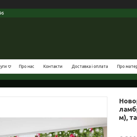
96
луги
Про нас
Контакти
Доставка і оплата
Про мате
Ново
ламбр
м), т