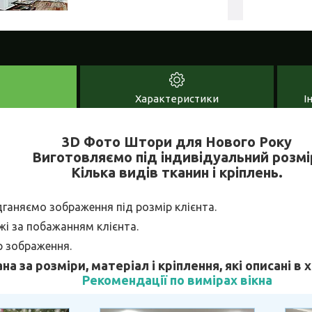
Характеристики
І
3D Фото Штори для Нового Року
Виготовляємо під індивідуальний розмі
Кілька видів тканин і кріплень.
дганяємо зображення під розмір клієнта.
і за побажанням клієнта.
р зображення.
ана за розміри, матеріал і кріплення, які описані в
Рекомендації по вимірах вікна