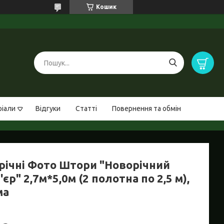
Кошик
ріали
Відгуки
Статті
Повернення та обмін
річні Фото Штори "Новорічний
'єр" 2,7м*5,0м (2 полотна по 2,5 м),
ма