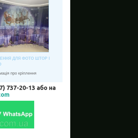
ЛЕННЯ ДЛЯ ФОТО ШТОР І
Ю
мація про кріплення
737-20-13 або на
com