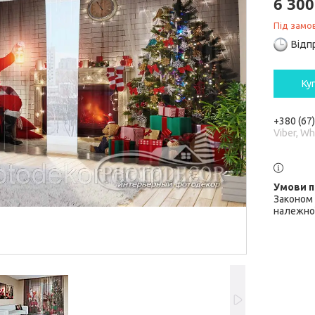
6 300
Під замо
Відп
Ку
+380 (67
Viber, W
Законом 
належної