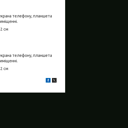
о екрана телефону, планшета
риміщенні.
±2 см
о екрана телефону, планшета
риміщенні.
±2 см