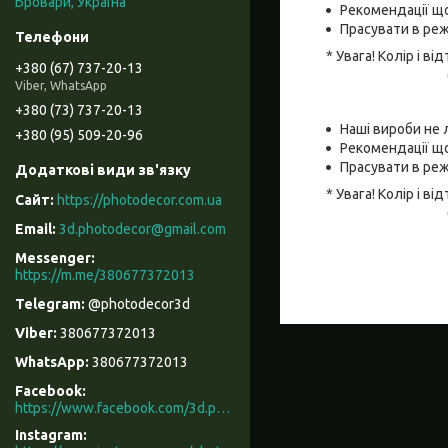
Бровари, Україна
Рекомендації що
Прасувати в реж
* Увага! Колір і 
+380 (67) 737-20-13
Viber, WhatsApp
+380 (73) 737-20-13
Наші вироби не 
+380 (95) 509-20-96
Рекомендації що
Прасувати в реж
* Увага! Колір і 
https://photodecor.com.ua
3d.photodecor@gmail.com
https://m.me/380677372013
@photodecor3d
380677372013
380677372013
Facebook
https://www.facebook.com/3d.photodecor/
Instagram