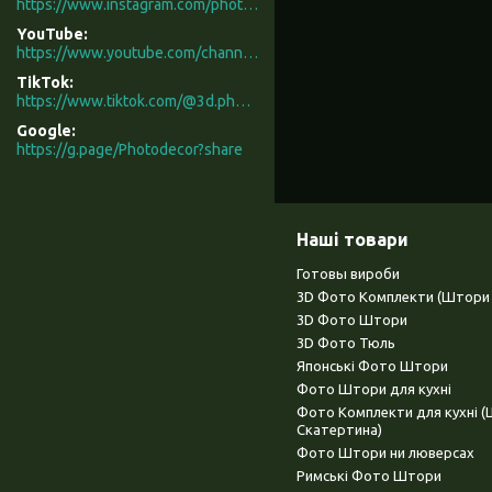
https://www.instagram.com/photodecor.com.ua/
YouTube
https://www.youtube.com/channel/UCXCUerfqRY1Pw7-IptdbqyA/videos
TikTok
https://www.tiktok.com/@3d.photodecor?is_from_webapp=1&sender_device=pc
Google
https://g.page/Photodecor?share
Наші товари
Готовы вироби
3D Фото Комплекти (Штори 
3D Фото Штори
3D Фото Тюль
Японські Фото Штори
Фото Штори для кухні
Фото Комплекти для кухні 
Скатертина)
Фото Штори ни люверсах
Римські Фото Штори