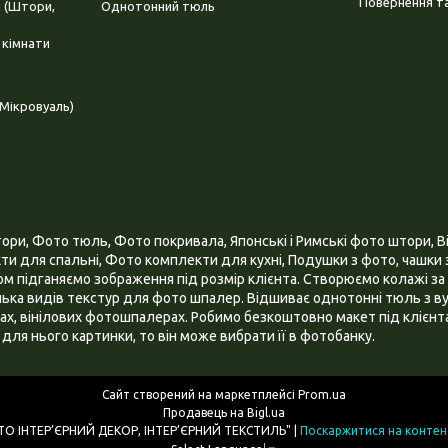
Повернення та
і (Штори,
Однотонний тюль
 кімнати
Мікровуаль)
и, Фото тюль, Фото покривала, Японські і Римські фото штори, Ві
и для спальні, Фото комплекти для кухні, Подушки з фото, чашки з
 підганяємо зображення під розмір клієнта. Створюємо колажі за 
ілька видів текстур для фото шпалер. Відшиває однотонні тюль з ву
х, вінілових фотошпалерах. Робимо безкоштовно макет під клієнта
для нього картинки, то він може вибрати її в фотобанку.
Сайт створений на маркетплейсі
Prom.ua
Продавець на Bigl.ua
ІНТЕРНЕТ МАГАЗИН "3D - ФОТО ІНТЕР’ЄРНИЙ ДЕКОР, ІНТЕР’ЄРНИЙ ТЕКСТИЛЬ" |
Поскаржитися на контен