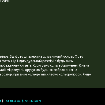
 обмін
нілові 3д фото шпалери на флізеліновій основі, Фото
 фото. Під індивідуальний розмір і з будь-яким
побажанням клієнта. Коригуємо колір зображення. Кілька
алі і мікровуалі. Друкуємо будь-які зображення на
 розмір, при зміні кольору висилаємо кольоропроби. Якщо
т
|
Політика конфіденційності