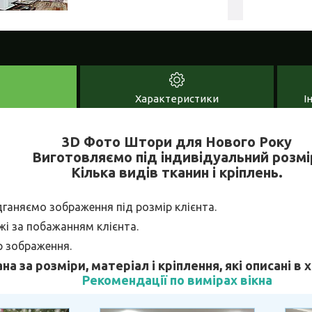
Характеристики
І
3D Фото Штори для Нового Року
Виготовляємо під індивідуальний розмі
Кілька видів тканин і кріплень.
дганяємо зображення під розмір клієнта.
і за побажанням клієнта.
р зображення.
ана за розміри, матеріал і кріплення, які описані в
Рекомендації по вимірах вікна