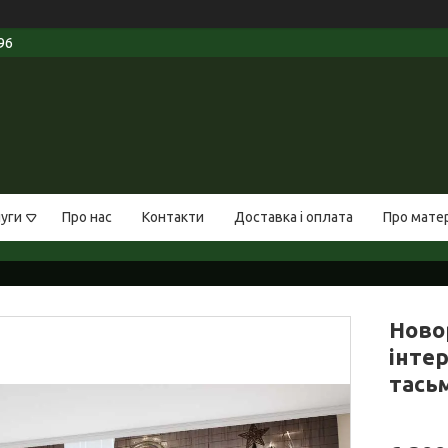
96
луги
Про нас
Контакти
Доставка і оплата
Про мате
Ново
інтер
тась