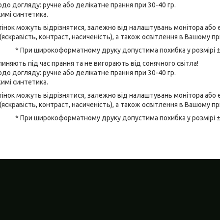
до догляду: ручне або делікатне прання при 30-40 гр.
имі синтетика.
відтінок можуть відрізнятися, залежно від налаштувань монітора аб
(яскравість, контраст, насиченість), а також освітлення в Вашому п
* При широкоформатному друку допустима похибка у розмірі 
линяють під час прання та не вигорають від сонячного світла!
до догляду: ручне або делікатне прання при 30-40 гр.
имі синтетика.
відтінок можуть відрізнятися, залежно від налаштувань монітора аб
(яскравість, контраст, насиченість), а також освітлення в Вашому п
* При широкоформатному друку допустима похибка у розмірі 