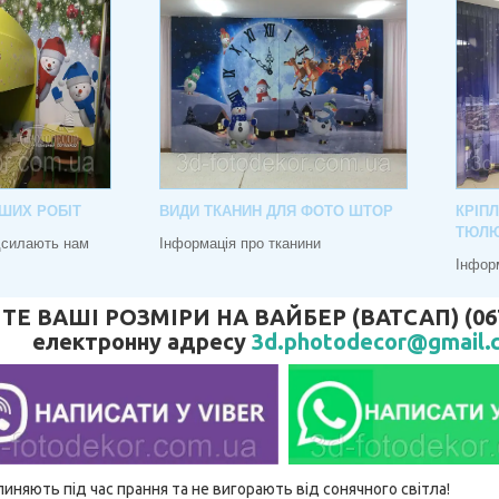
ШИХ РОБІТ
ВИДИ ТКАНИН ДЛЯ ФОТО ШТОР
КРІП
ТЮЛ
адсилають нам
Інформація про тканини
Інфор
 ВАШІ РОЗМІРИ НА ВАЙБЕР (ВАТСАП) (067) 
електронну адресу
3d.photodecor@gmail.
линяють під час прання та не вигорають від сонячного світла!