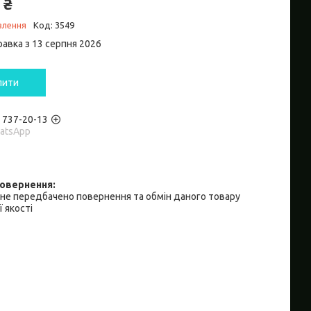
 ₴
влення
Код:
3549
равка з 13 серпня 2026
пити
) 737-20-13
hatsApp
не передбачено повернення та обмін даного товару
 якості