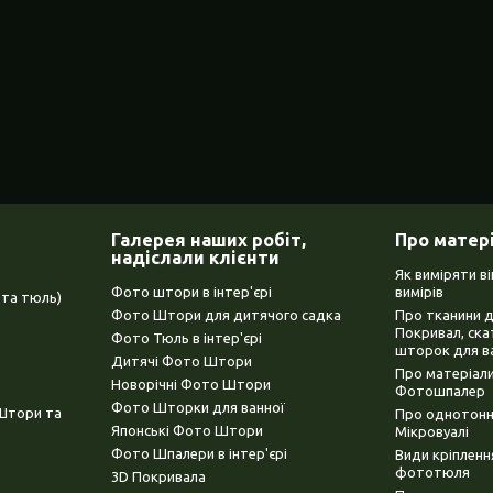
Галерея наших робіт,
Про матер
надіслали клієнти
Як виміряти в
Фото штори в інтер'єрі
вимірів
та тюль)
Фото Штори для дитячого садка
Про тканини 
Покривал, ска
Фото Тюль в інтер'єрі
шторок для в
Дитячі Фото Штори
Про матеріали
Новорічні Фото Штори
Фотошпалер
Фото Шторки для ванної
(Штори та
Про однотонни
Японські Фото Штори
Мікровуалі
Фото Шпалери в інтер'єрі
Види кріплен
фототюля
3D Покривала