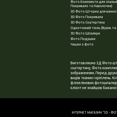
Фото Комплекти для спальн
Покривало та Наволочки)
3D Фото Шторки для ванної
3D Фото Покривала
3D Фото Скатертина
Однотонний тюль (Вуаль та 
3D Фото Шпалери
Фото Подушки
Чашки з фото
Виготовляємо 3Д Фото штор
скатертину, Фото комплект
зображенням. Перед друком
видів тканин і кріплень. К
флізелінових фотошпалера
клієнт не знайшов бажаної 