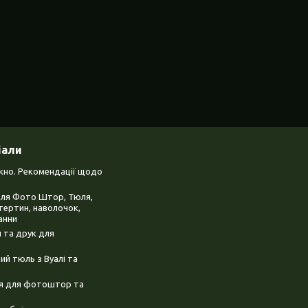
іали
ікно. Рекомендації щодо
для Фото Штор, Тюля,
тертин, наволочок,
анни
 та друк для
й тюль з Вуалі та
ня для фотоштор та