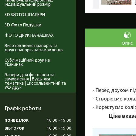
Тюль вуаль (шифон) під
індивідуальний розмір
3D ФОТО ШПАЛЕРИ
3D Фото Подушки
ФОТО ДРУК НА ЧАШКАХ
Опис
Виготовлення прапорів та
друк прапорів на замовлення
Сублімаційний друк на
тканинах
Банери для фотозони на
замовлення | Будь-яка
тематика | Екосольвентний та
УФ друк
- Перед друком пі
- Створюємо колаж
- Коректуємо колі
Графік роботи
Ціна вказ
10:00
19:00
ПОНЕДІЛОК
10:00
19:00
ВІВТОРОК
10:00
19:00