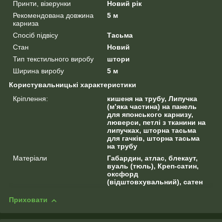
Принти, візерунки
Новий рік
Рекомендована довжина
5 м
карниза
Спосіб підвісу
Тасьма
Стан
Новий
Тип текстильного виробу
штори
Ширина виробу
5 м
Користувальницькі характеристики
Кріплення:
кишеня на трубу, Липучка
(м’яка частина) на панель
для японського карнизу,
люверси, петлі з тканини на
липучках, шторна тасьма
для гачків, шторна тасьма
на трубу
Матеріали
Габардин, атлас, блекаут,
вуаль (тюль), Креп-сатин,
оксфорд
(відштовхувальний), сатен
Приховати