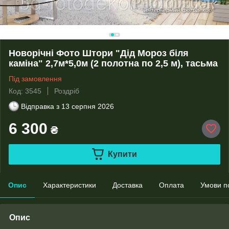
Новорічні Фото Штори "Дід Мороз біля
каміна" 2,7м*5,0м (2 полотна по 2,5 м), тасьма
Під замовлення
Код: 3545
Роздріб
Відправка з
13 серпня 2026
6 300
₴
Купити
Опис
Характеристики
Доставка
Оплата
Умови п
Опис