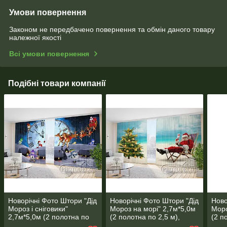
Умови повернення
Законом не передбачено повернення та обмін даного товару
належної якості
Всі умови повернення
Подібні товари компанії
Новорічні Фото Штори "Дід
Новорічні Фото Штори "Дід
Ново
Мороз і сніговики"
Мороз на морі" 2,7м*5,0м
Моро
2,7м*5,0м (2 полотна по
(2 полотна по 2,5 м),
(2 п
2,5 м), тасьма
тасьма
тась