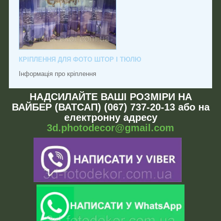
КРІПЛЕННЯ ДЛЯ ФОТО ШТОР І ТЮЛЮ
Інформація про кріплення
НАДСИЛАЙТЕ ВАШІ РОЗМІРИ НА
ВАЙБЕР (ВАТСАП) (067) 737-20-13 або на
електронну адресу
3d.photodecor@gmail.com