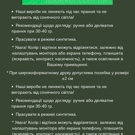
Наші вироби не линяють під час прання та не
вигорають від сонячного світла!
Рекомендації щодо догляду: ручне або делікатне
прання при 30-40 гр.
Прасувати в режимі синтетика.
* Увага! Колір і відтінок можуть відрізнятися, залежно від
налаштувань монітора або екрана телефону, планшета
(яскравість, контраст, насиченість), а також освітлення в
Вашому приміщенні.
* При широкоформатному друку допустима похибка у розмірі
±2 см
Наші вироби не линяють під час прання та не
вигорають від сонячного світла!
Рекомендації щодо догляду: ручне або делікатне
прання при 30-40 гр.
Прасувати в режимі синтетика.
* Увага! Колір і відтінок можуть відрізнятися, залежно від
налаштувань монітора або екрана телефону, планшета
(яскравість, контраст, насиченість), а також освітлення в