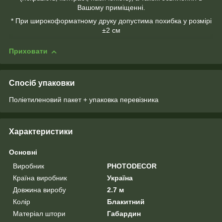
Вашому приміщенні.
* При широкоформатному друку допустима похибка у розмірі
±2 см
Приховати
Спосіб упаковки
Поліетиленовий пакет + упаковка перевізника
Характеристики
Основні
Виробник
PHOTODECOR
Країна виробник
Україна
Довжина виробу
2.7 м
Колір
Блакитний
Матеріал штори
Габардин