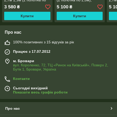
2,7м*2,9м (2 полотна по
(2 полотна по 2,0м),
2,7м
1,45м), тасьма
тасьма
2,0м
3 580
5 100
5 1
₴
₴
Купити
Купити
Про нас
100% позитивних з 15 відгуків за рік
Працює з 17.07.2012
м. Бровари
вул. Короленко, 72, ТЦ «Ринок на Київській», Поверх 2,
Бутік 1, Бровари, Україна
Контакти
Сьогодні вихідний
Показати весь графік роботи
Про нас