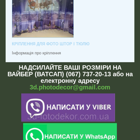
КРІПЛЕННЯ ДЛЯ ФОТО ШТОР І ТЮЛЮ
Інформація про кріплення
НАДСИЛАЙТЕ ВАШІ РОЗМІРИ НА
ВАЙБЕР (ВАТСАП) (067) 737-20-13 або на
електронну адресу
3d.photodecor@gmail.com