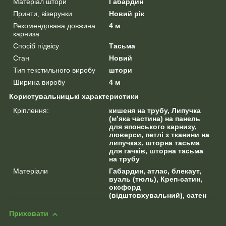
Матеріал штори
Габардин
Принти, візерунки
Новий рік
Рекомендована довжина
4 м
карниза
Спосіб підвісу
Тасьма
Стан
Новий
Тип текстильного виробу
штори
Ширина виробу
4 м
Користувальницькі характеристики
Кріплення:
кишеня на трубу, Липучка
(м’яка частина) на панель
для японського карнизу,
люверси, петлі з тканини на
липучках, шторна тасьма
для гачків, шторна тасьма
на трубу
Матеріали
Габардин, атлас, блекаут,
вуаль (тюль), Креп-сатин,
оксфорд
(відштовхувальний), сатен
Приховати