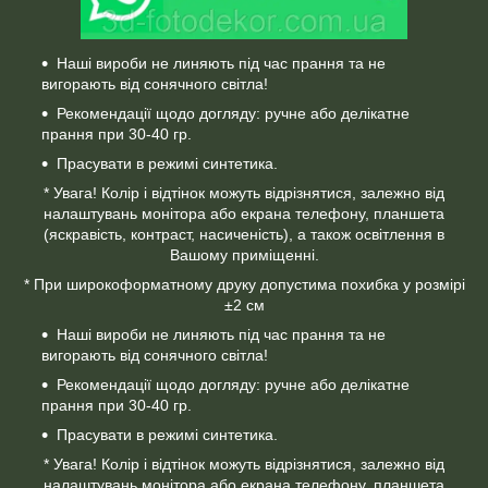
Наші вироби не линяють під час прання та не
вигорають від сонячного світла!
Рекомендації щодо догляду: ручне або делікатне
прання при 30-40 гр.
Прасувати в режимі синтетика.
* Увага! Колір і відтінок можуть відрізнятися, залежно від
налаштувань монітора або екрана телефону, планшета
(яскравість, контраст, насиченість), а також освітлення в
Вашому приміщенні.
* При широкоформатному друку допустима похибка у розмірі
±2 см
Наші вироби не линяють під час прання та не
вигорають від сонячного світла!
Рекомендації щодо догляду: ручне або делікатне
прання при 30-40 гр.
Прасувати в режимі синтетика.
* Увага! Колір і відтінок можуть відрізнятися, залежно від
налаштувань монітора або екрана телефону, планшета