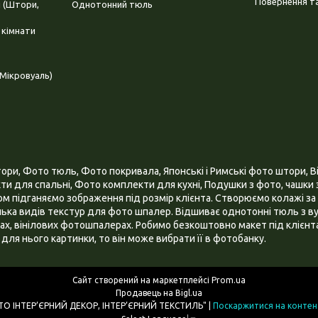
Повернення та
і (Штори,
Однотонний тюль
 кімнати
Мікровуаль)
и, Фото тюль, Фото покривала, Японські і Римські фото штори, Ві
и для спальні, Фото комплекти для кухні, Подушки з фото, чашки з
 підганяємо зображення під розмір клієнта. Створюємо колажі за 
ілька видів текстур для фото шпалер. Відшиває однотонні тюль з ву
х, вінілових фотошпалерах. Робимо безкоштовно макет під клієнта
для нього картинки, то він може вибрати її в фотобанку.
Сайт створений на маркетплейсі
Prom.ua
Продавець на Bigl.ua
ІНТЕРНЕТ МАГАЗИН "3D - ФОТО ІНТЕР’ЄРНИЙ ДЕКОР, ІНТЕР’ЄРНИЙ ТЕКСТИЛЬ" |
Поскаржитися на контен