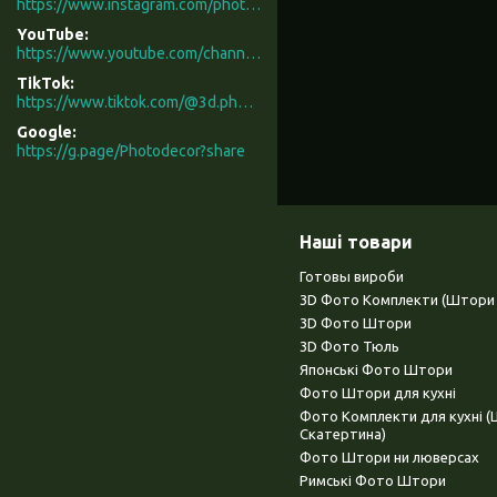
https://www.instagram.com/photodecor.com.ua/
YouTube
https://www.youtube.com/channel/UCXCUerfqRY1Pw7-IptdbqyA/videos
TikTok
https://www.tiktok.com/@3d.photodecor?is_from_webapp=1&sender_device=pc
Google
https://g.page/Photodecor?share
Наші товари
Готовы вироби
3D Фото Комплекти (Штори 
3D Фото Штори
3D Фото Тюль
Японські Фото Штори
Фото Штори для кухні
Фото Комплекти для кухні 
Скатертина)
Фото Штори ни люверсах
Римські Фото Штори