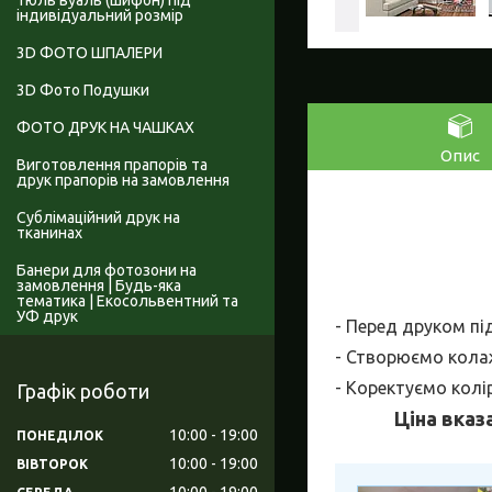
Тюль вуаль (шифон) під
індивідуальний розмір
3D ФОТО ШПАЛЕРИ
3D Фото Подушки
ФОТО ДРУК НА ЧАШКАХ
Опис
Виготовлення прапорів та
друк прапорів на замовлення
Сублімаційний друк на
тканинах
Банери для фотозони на
замовлення | Будь-яка
тематика | Екосольвентний та
УФ друк
- Перед друком пі
- Створюємо колаж
- Коректуємо колі
Графік роботи
Ціна вказ
10:00
19:00
ПОНЕДІЛОК
10:00
19:00
ВІВТОРОК
10:00
19:00