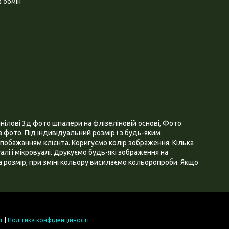
 обмін
нілові 3д фото шпалери на флізеліновій основі, Фото
 фото. Під індивідуальний розмір і з будь-яким
побажанням клієнта. Коригуємо колір зображення. Кілька
алі і мікровуалі. Друкуємо будь-які зображення на
 розмір, при зміні кольору висилаємо кольоропроби. Якщо
т
|
Політика конфіденційності