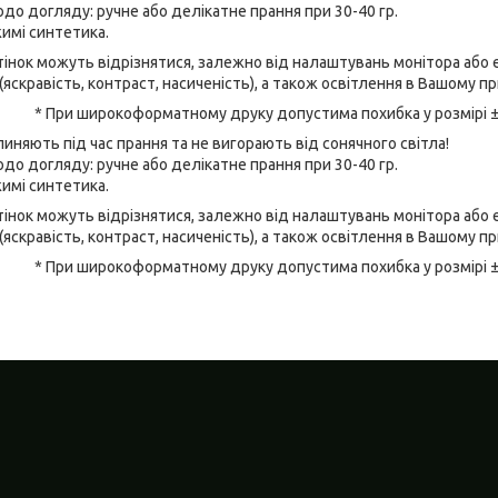
до догляду: ручне або делікатне прання при 30-40 гр.
имі синтетика.
відтінок можуть відрізнятися, залежно від налаштувань монітора аб
(яскравість, контраст, насиченість), а також освітлення в Вашому п
* При широкоформатному друку допустима похибка у розмірі 
линяють під час прання та не вигорають від сонячного світла!
до догляду: ручне або делікатне прання при 30-40 гр.
имі синтетика.
відтінок можуть відрізнятися, залежно від налаштувань монітора аб
(яскравість, контраст, насиченість), а також освітлення в Вашому п
* При широкоформатному друку допустима похибка у розмірі 