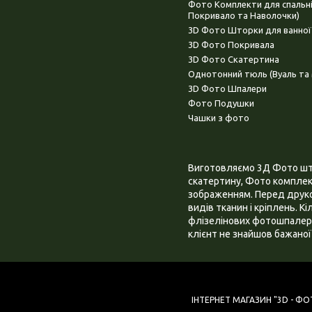
Фото Комплекти для спальн
Покривало та Наволочки)
3D Фото Шторки для ванної
3D Фото Покривала
3D Фото Скатертина
Однотонний тюль (Вуаль та 
3D Фото Шпалери
Фото Подушки
Чашки з фото
Виготовляємо 3Д Фото штор
скатертину, Фото комплект
зображенням. Перед друком
видів тканин і кріплень. К
флізелінових фотошпалера
клієнт не знайшов бажаної 