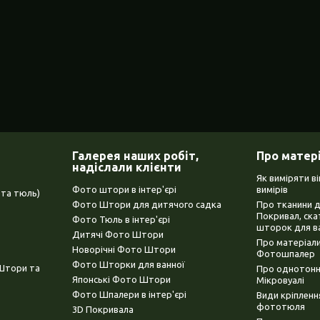
Галерея наших робіт,
Про матер
надіслали клієнти
Як виміряти в
Фото штори в інтер'єрі
вимірів
та тюль)
Фото Штори для дитячого садка
Про тканини 
Покривал, ска
Фото Тюль в інтер'єрі
шторок для в
Дитячі Фото Штори
Про матеріали
Новорічні Фото Штори
Фотошпалер
Фото Шторки для ванної
(Штори та
Про однотонни
Японські Фото Штори
Мікровуалі
Фото Шпалери в інтер'єрі
Види кріплен
фототюля
3D Покривала