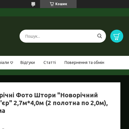
Кошик
ріали
Відгуки
Статті
Повернення та обмін
річні Фото Штори "Новорічний
'єр" 2,7м*4,0м (2 полотна по 2,0м),
ма