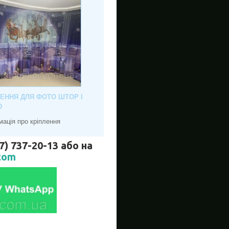
ЛЕННЯ ДЛЯ ФОТО ШТОР І
Ю
мація про кріплення
737-20-13 або на
com