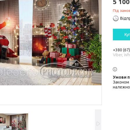
5 100
Під замо
Відп
Ку
+380 (67
Viber, W
Законом 
належної