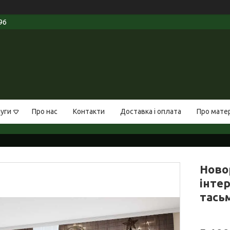
96
луги
Про нас
Контакти
Доставка і оплата
Про мате
Ново
інтер
тась