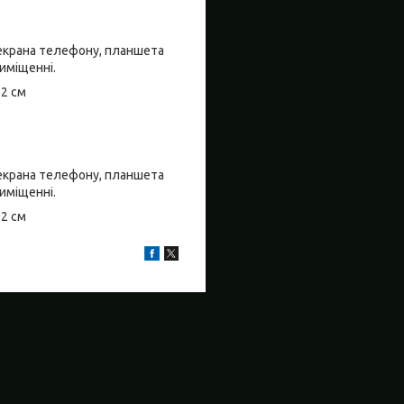
о екрана телефону, планшета
риміщенні.
±2 см
о екрана телефону, планшета
риміщенні.
±2 см