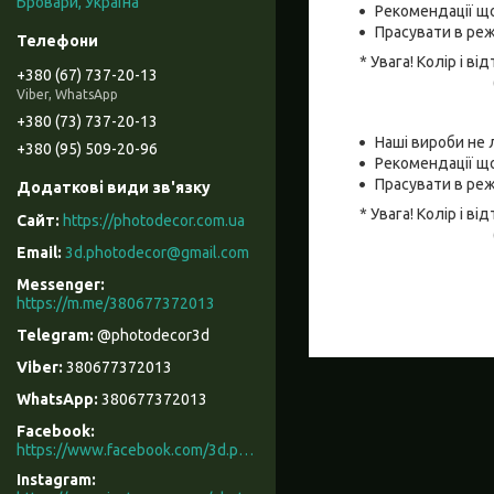
Бровари, Україна
Рекомендації що
Прасувати в реж
* Увага! Колір і 
+380 (67) 737-20-13
Viber, WhatsApp
+380 (73) 737-20-13
Наші вироби не 
+380 (95) 509-20-96
Рекомендації що
Прасувати в реж
* Увага! Колір і 
https://photodecor.com.ua
3d.photodecor@gmail.com
https://m.me/380677372013
@photodecor3d
380677372013
380677372013
Facebook
https://www.facebook.com/3d.photodecor/
Instagram