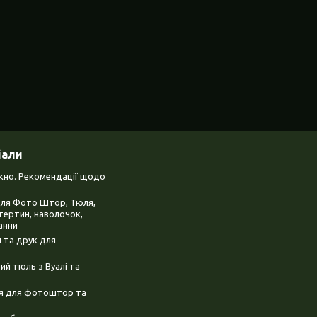
іали
ікно. Рекомендації щодо
для Фото Штор, Тюля,
тертин, наволочок,
анни
 та друк для
й тюль з Вуалі та
ня для фотоштор та