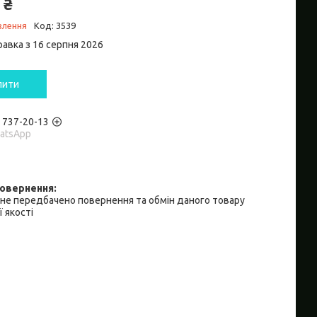
 ₴
влення
Код:
3539
равка з 16 серпня 2026
пити
) 737-20-13
hatsApp
не передбачено повернення та обмін даного товару
 якості