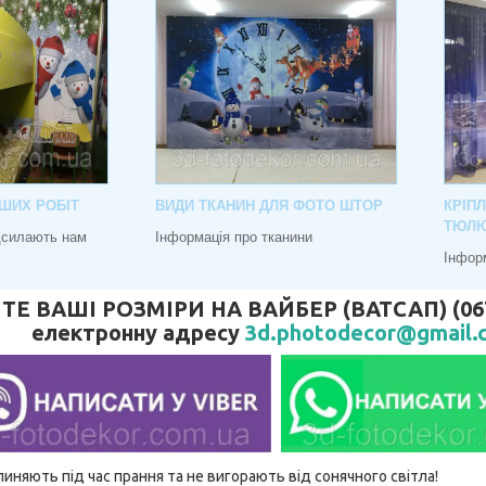
ШИХ РОБІТ
ВИДИ ТКАНИН ДЛЯ ФОТО ШТОР
КРІП
ТЮЛ
адсилають нам
Інформація про тканини
Інфор
 ВАШІ РОЗМІРИ НА ВАЙБЕР (ВАТСАП) (067) 
електронну адресу
3d.photodecor@gmail.
линяють під час прання та не вигорають від сонячного світла!