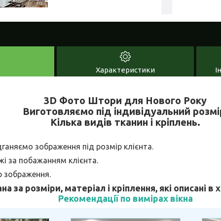
Характеристики
І
3D Фото Штори для Нового Року
Виготовляємо під індивідуальний розмі
Кілька видів тканин і кріплень.
дганяємо зображення під розмір клієнта.
і за побажанням клієнта.
р зображення.
ана за розміри, матеріал і кріплення, які описані в
Рекомендації по вимірах вікна