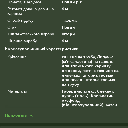
Принти, візерунки
Новий рік
Рекомендована довжина
4 м
карниза
Спосіб підвісу
Тасьма
Стан
Новий
Тип текстильного виробу
штори
Ширина виробу
4 м
Користувальницькі характеристики
Кріплення:
кишеня на трубу, Липучка
(м’яка частина) на панель
для японського карнизу,
люверси, петлі з тканини на
липучках, шторна тасьма
для гачків, шторна тасьма
на трубу
Матеріали
Габардин, атлас, блекаут,
вуаль (тюль), Креп-сатин,
оксфорд
(відштовхувальний), сатен
Приховати