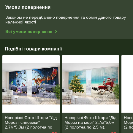
Умови повернення
Законом не передбачено повернення та обмін даного товару
належної якості
Всі умови повернення
Подібні товари компанії
Новорічні Фото Штори "Дід
Новорічні Фото Штори "Дід
Ново
Мороз і сніговики"
Мороз на морі" 2,7м*5,0м
Моро
2,7м*5,0м (2 полотна по
(2 полотна по 2,5 м),
(2 п
2,5 м), тасьма
тасьма
тась