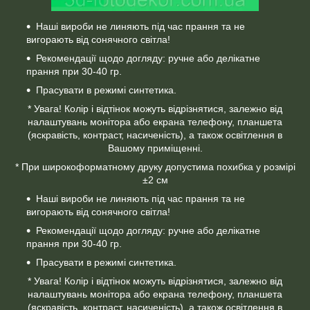
Наші вироби не линяють під час прання та не
вигорають від сонячного світла!
Рекомендації щодо догляду: ручне або делікатне
прання при 30-40 гр.
Прасувати в режимі синтетика.
* Увага! Колір і відтінок можуть відрізнятися, залежно від
налаштувань монітора або екрана телефону, планшета
(яскравість, контраст, насиченість), а також освітлення в
Вашому приміщенні.
* При широкоформатному друку допустима похибка у розмірі
±2 см
Наші вироби не линяють під час прання та не
вигорають від сонячного світла!
Рекомендації щодо догляду: ручне або делікатне
прання при 30-40 гр.
Прасувати в режимі синтетика.
* Увага! Колір і відтінок можуть відрізнятися, залежно від
налаштувань монітора або екрана телефону, планшета
(яскравість, контраст, насиченість), а також освітлення в