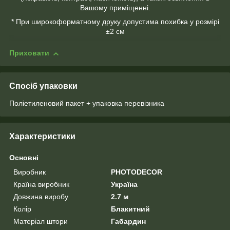
Вашому приміщенні.
* При широкоформатному друку допустима похибка у розмірі
±2 см
Приховати
Спосіб упаковки
Поліетиленовий пакет + упаковка перевізника
Характеристики
Основні
Виробник
PHOTODECOR
Країна виробник
Україна
Довжина виробу
2.7 м
Колір
Блакитний
Матеріал штори
Габардин