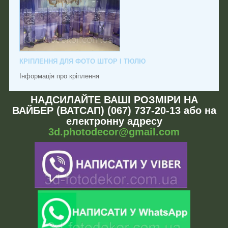
КРІПЛЕННЯ ДЛЯ ФОТО ШТОР І ТЮЛЮ
Інформація про кріплення
НАДСИЛАЙТЕ ВАШІ РОЗМІРИ НА
ВАЙБЕР (ВАТСАП) (067) 737-20-13 або на
електронну адресу
3d.photodecor@gmail.com