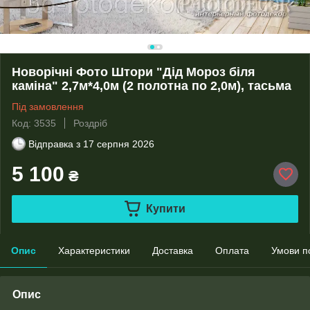
Новорічні Фото Штори "Дід Мороз біля
каміна" 2,7м*4,0м (2 полотна по 2,0м), тасьма
Під замовлення
Код: 3535
Роздріб
Відправка з
17 серпня 2026
5 100
₴
Купити
Опис
Характеристики
Доставка
Оплата
Умови п
Опис