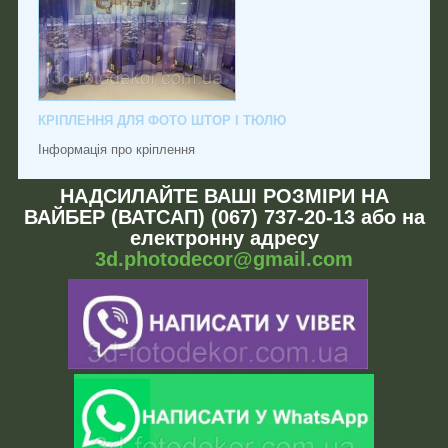
КРІПЛЕННЯ ДЛЯ ФОТО ШТОР І ТЮЛЮ
Інформація про кріплення
НАДСИЛАЙТЕ ВАШІ РОЗМІРИ НА
ВАЙБЕР (ВАТСАП) (067) 737-20-13 або на
електронну адресу
3d.photodecor@gmail.com