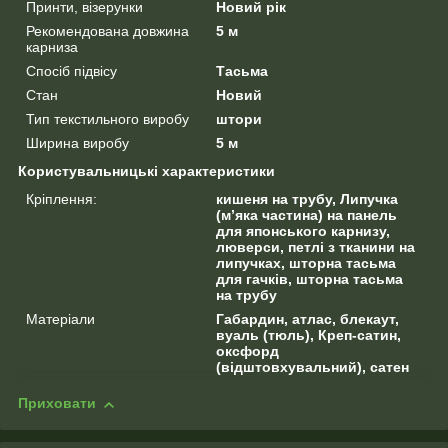
Принти, візерунки
Новий рік
Рекомендована довжина
5 м
карниза
Спосіб підвісу
Тасьма
Стан
Новий
Тип текстильного виробу
штори
Ширина виробу
5 м
Користувальницькі характеристики
Кріплення:
кишеня на трубу, Липучка
(м’яка частина) на панель
для японського карнизу,
люверси, петлі з тканини на
липучках, шторна тасьма
для гачків, шторна тасьма
на трубу
Матеріали
Габардин, атлас, блекаут,
вуаль (тюль), Креп-сатин,
оксфорд
(відштовхувальний), сатен
Приховати