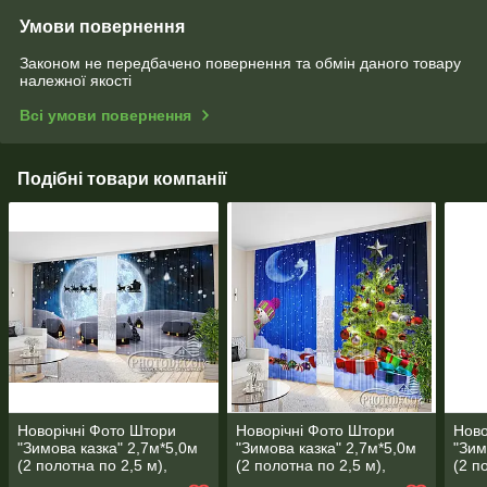
Умови повернення
Законом не передбачено повернення та обмін даного товару
належної якості
Всі умови повернення
Подібні товари компанії
Новорічні Фото Штори
Новорічні Фото Штори
Ново
"Зимова казка" 2,7м*5,0м
"Зимова казка" 2,7м*5,0м
"Зим
(2 полотна по 2,5 м),
(2 полотна по 2,5 м),
(2 п
тасьма
тасьма
тась