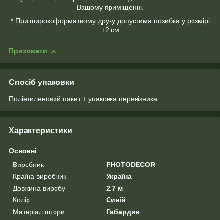
Вашому приміщенні.
* При широкоформатному друку допустима похибка у розмірі
±2 см
Приховати
Спосіб упаковки
Поліетиленовий пакет + упаковка перевізника
Характеристики
Основні
Виробник
PHOTODECOR
Країна виробник
Україна
Довжина виробу
2.7 м
Колір
Синій
Матеріал штори
Габардин