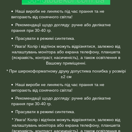
Наші вироби не линяють під час прання та не
вигорають від сонячного світла!
Рекомендації щодо догляду: ручне або делікатне
прання при 30-40 гр.
Прасувати в режимі синтетика.
* Увага! Колір і відтінок можуть відрізнятися, залежно від
налаштувань монітора або екрана телефону, планшета
(яскравість, контраст, насиченість), а також освітлення в
Вашому приміщенні.
* При широкоформатному друку допустима похибка у розмірі
±2 см
Наші вироби не линяють під час прання та не
вигорають від сонячного світла!
Рекомендації щодо догляду: ручне або делікатне
прання при 30-40 гр.
Прасувати в режимі синтетика.
* Увага! Колір і відтінок можуть відрізнятися, залежно від
налаштувань монітора або екрана телефону, планшета
(яскравість, контраст, насиченість), а також освітлення в