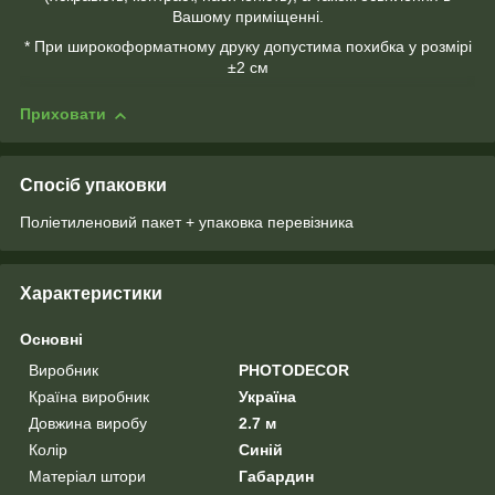
Вашому приміщенні.
* При широкоформатному друку допустима похибка у розмірі
±2 см
Приховати
Спосіб упаковки
Поліетиленовий пакет + упаковка перевізника
Характеристики
Основні
Виробник
PHOTODECOR
Країна виробник
Україна
Довжина виробу
2.7 м
Колір
Синій
Матеріал штори
Габардин