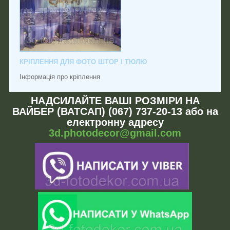
КРІПЛЕННЯ ДЛЯ ФОТО ШТОР І ТЮЛЮ
Інформація про кріплення
НАДСИЛАЙТЕ ВАШІ РОЗМІРИ НА
ВАЙБЕР (ВАТСАП) (067) 737-20-13 або на
електронну адресу
3d.photodecor@gmail.com