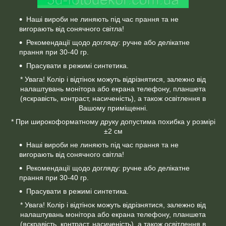
Наші вироби не линяють під час прання та не
вигорають від сонячного світла!
Рекомендації щодо догляду: ручне або делікатне
прання при 30-40 гр.
Прасувати в режимі синтетика.
* Увага! Колір і відтінок можуть відрізнятися, залежно від
налаштувань монітора або екрана телефону, планшета
(яскравість, контраст, насиченість), а також освітлення в
Вашому приміщенні.
* При широкоформатному друку допустима похибка у розмірі
±2 см
Наші вироби не линяють під час прання та не
вигорають від сонячного світла!
Рекомендації щодо догляду: ручне або делікатне
прання при 30-40 гр.
Прасувати в режимі синтетика.
* Увага! Колір і відтінок можуть відрізнятися, залежно від
налаштувань монітора або екрана телефону, планшета
(яскравість, контраст, насиченість), а також освітлення в