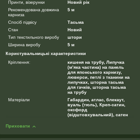
Принти, візерунки
Новий рік
Рекомендована довжина
5 м
карниза
Спосіб підвісу
Тасьма
Стан
Новий
Тип текстильного виробу
штори
Ширина виробу
5 м
Користувальницькі характеристики
Кріплення:
кишеня на трубу, Липучка
(м’яка частина) на панель
для японського карнизу,
люверси, петлі з тканини на
липучках, шторна тасьма
для гачків, шторна тасьма
на трубу
Матеріали
Габардин, атлас, блекаут,
вуаль (тюль), Креп-сатин,
оксфорд
(відштовхувальний), сатен
Приховати