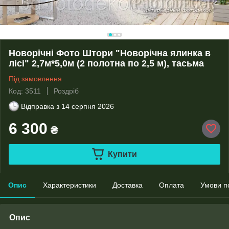
Новорічні Фото Штори "Новорічна ялинка в
лісі" 2,7м*5,0м (2 полотна по 2,5 м), тасьма
Під замовлення
Код: 3511
Роздріб
Відправка з
14 серпня 2026
6 300
₴
Купити
Опис
Характеристики
Доставка
Оплата
Умови п
Опис