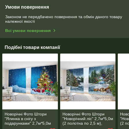
Умови повернення
Законом не передбачено повернення та обмін даного товару
належної якості
Всі умови повернення
Подібні товари компанії
Новорічні Фото Штори
Новорічні Фото Штори
Ново
"Ялинка в снігу з
"Новорічний ліс" 2,7м*5,0м
"Нов
подарунками" 2,7м*5,0м
(2 полотна по 2,5 м),
(2 п
(2 полотна по 2,5 м),
тасьма
тась