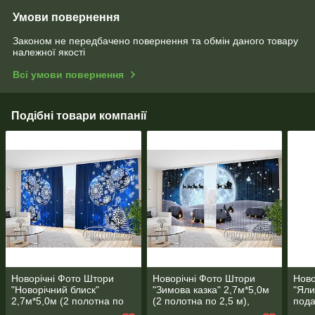
Умови повернення
Законом не передбачено повернення та обмін даного товару
належної якості
Всі умови повернення
Подібні товари компанії
Новорічні Фото Штори
Новорічні Фото Штори
Ново
"Новорічний блиск"
"Зимова казка" 2,7м*5,0м
"Яли
2,7м*5,0м (2 полотна по
(2 полотна по 2,5 м),
пода
2,5 м), тасьма
тасьма
(2 п