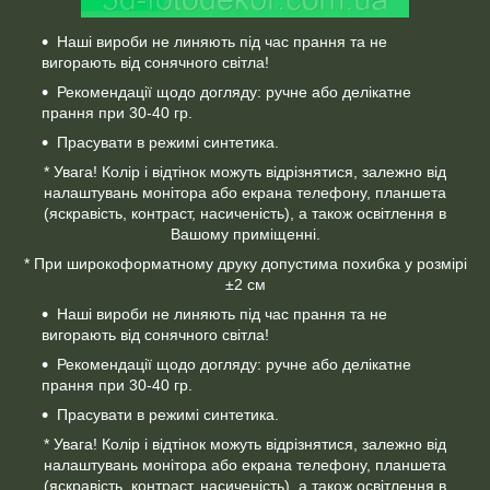
Наші вироби не линяють під час прання та не
вигорають від сонячного світла!
Рекомендації щодо догляду: ручне або делікатне
прання при 30-40 гр.
Прасувати в режимі синтетика.
* Увага! Колір і відтінок можуть відрізнятися, залежно від
налаштувань монітора або екрана телефону, планшета
(яскравість, контраст, насиченість), а також освітлення в
Вашому приміщенні.
* При широкоформатному друку допустима похибка у розмірі
±2 см
Наші вироби не линяють під час прання та не
вигорають від сонячного світла!
Рекомендації щодо догляду: ручне або делікатне
прання при 30-40 гр.
Прасувати в режимі синтетика.
* Увага! Колір і відтінок можуть відрізнятися, залежно від
налаштувань монітора або екрана телефону, планшета
(яскравість, контраст, насиченість), а також освітлення в