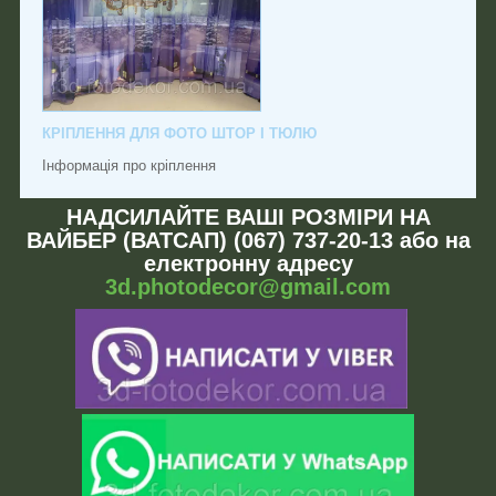
КРІПЛЕННЯ ДЛЯ ФОТО ШТОР І ТЮЛЮ
Інформація про кріплення
НАДСИЛАЙТЕ ВАШІ РОЗМІРИ НА
ВАЙБЕР (ВАТСАП) (067) 737-20-13 або на
електронну адресу
3d.photodecor@gmail.com