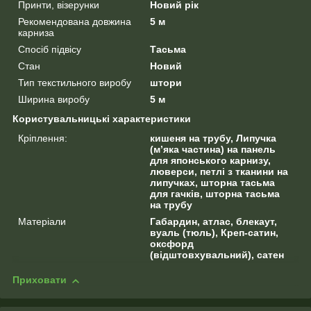
Принти, візерунки
Новий рік
Рекомендована довжина
5 м
карниза
Спосіб підвісу
Тасьма
Стан
Новий
Тип текстильного виробу
штори
Ширина виробу
5 м
Користувальницькі характеристики
Кріплення:
кишеня на трубу, Липучка
(м’яка частина) на панель
для японського карнизу,
люверси, петлі з тканини на
липучках, шторна тасьма
для гачків, шторна тасьма
на трубу
Матеріали
Габардин, атлас, блекаут,
вуаль (тюль), Креп-сатин,
оксфорд
(відштовхувальний), сатен
Приховати