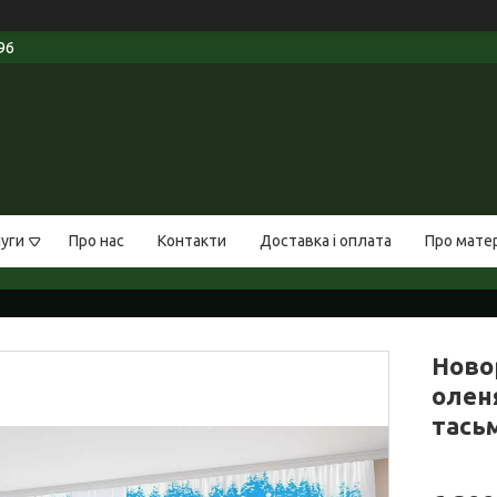
96
луги
Про нас
Контакти
Доставка і оплата
Про мате
Ново
оленя
тась