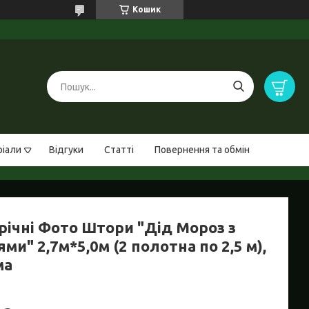
Кошик
ріали
Відгуки
Статті
Повернення та обмін
річні Фото Штори "Дід Мороз з
ми" 2,7м*5,0м (2 полотна по 2,5 м),
ма