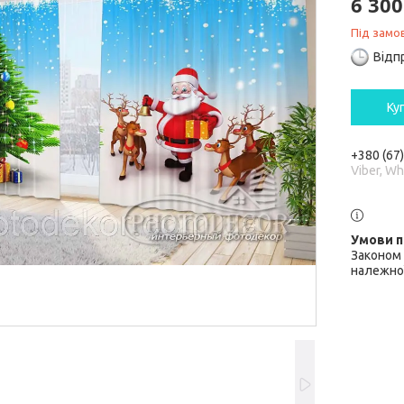
6 300
Під замо
Відп
Ку
+380 (67
Viber, W
Законом 
належної