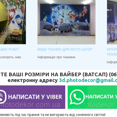
ШИХ РОБІТ
ВИДИ ТКАНИН ДЛЯ ФОТО ШТОР
КРІП
ТЮЛ
адсилають нам
Інформація про тканини
Інфор
 ВАШІ РОЗМІРИ НА ВАЙБЕР (ВАТСАП) (067) 
електронну адресу
3d.photodecor@gmail.
линяють під час прання та не вигорають від сонячного світла!