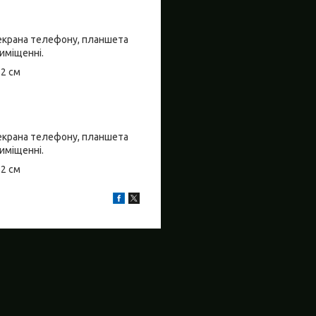
о екрана телефону, планшета
риміщенні.
±2 см
о екрана телефону, планшета
риміщенні.
±2 см