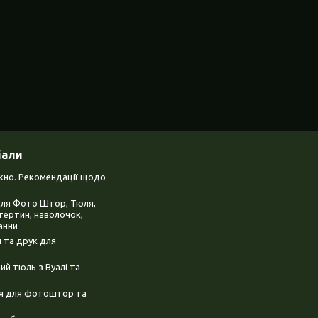
іали
ікно. Рекомендації щодо
для Фото Штор, Тюля,
тертин, наволочок,
анни
 та друк для
й тюль з Вуалі та
ня для фотоштор та