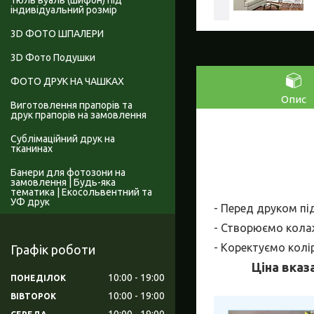
Тюль вуаль (шифон) під
індивідуальний розмір
3D ФОТО ШПАЛЕРИ
3D Фото Подушки
ФОТО ДРУК НА ЧАШКАХ
Опис
Виготовлення прапорів та
друк прапорів на замовлення
Сублімаційний друк на
тканинах
Банери для фотозони на
замовлення | Будь-яка
тематика | Екосольвентний та
УФ друк
- Перед друком пі
- Створюємо колаж
- Коректуємо колі
Графік роботи
Ціна вказ
10:00
19:00
ПОНЕДІЛОК
10:00
19:00
ВІВТОРОК
10:00
19:00