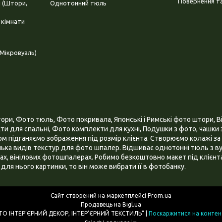
Повернення та
і (Штори,
Однотонний тюль
 кімнати
Мікровуаль)
и, Фото тюль, Фото покривала, Японські і Римські фото штори, Ві
и для спальні, Фото комплекти для кухні, Подушки з фото, чашки з
 підганяємо зображення під розмір клієнта. Створюємо колажі за 
ілька видів текстур для фото шпалер. Відшиває однотонні тюль з ву
х, вінілових фотошпалерах. Робимо безкоштовно макет під клієнта
для нього картинки, то він може вибрати її в фотобанку.
Сайт створений на маркетплейсі
Prom.ua
Продавець на Bigl.ua
ІНТЕРНЕТ МАГАЗИН "3D - ФОТО ІНТЕР’ЄРНИЙ ДЕКОР, ІНТЕР’ЄРНИЙ ТЕКСТИЛЬ" |
Поскаржитися на контен