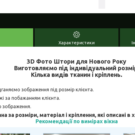
Характеристики
І
3D Фото Штори для Нового Року
Виготовляємо під індивідуальний розмі
Кілька видів тканин і кріплень.
дганяємо зображення під розмір клієнта.
і за побажанням клієнта.
р зображення.
ана за розміри, матеріал і кріплення, які описані в
Рекомендації по вимірах вікна