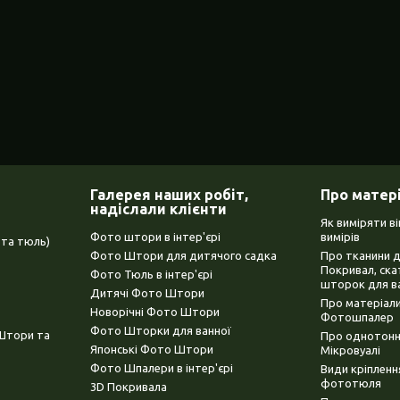
Галерея наших робіт,
Про матер
надіслали клієнти
Як виміряти в
Фото штори в інтер'єрі
вимірів
та тюль)
Фото Штори для дитячого садка
Про тканини 
Покривал, ска
Фото Тюль в інтер'єрі
шторок для в
Дитячі Фото Штори
Про матеріали
Новорічні Фото Штори
Фотошпалер
Фото Шторки для ванної
(Штори та
Про однотонни
Японські Фото Штори
Мікровуалі
Фото Шпалери в інтер'єрі
Види кріплен
фототюля
3D Покривала