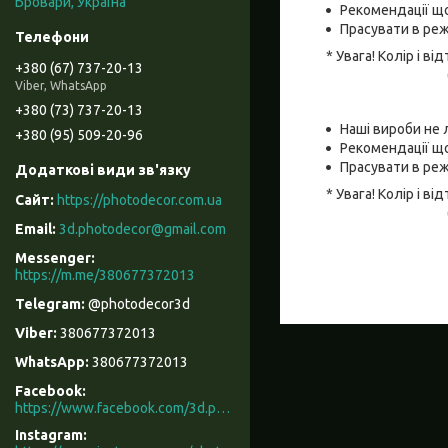
Бровари, Україна
Рекомендації що
Прасувати в реж
* Увага! Колір і 
+380 (67) 737-20-13
Viber, WhatsApp
+380 (73) 737-20-13
Наші вироби не 
+380 (95) 509-20-96
Рекомендації що
Прасувати в реж
* Увага! Колір і 
https://photodecor.com.ua
3d.photodecor@gmail.com
https://m.me/380677372013
@photodecor3d
380677372013
380677372013
Facebook
https://www.facebook.com/3d.photodecor/
Instagram