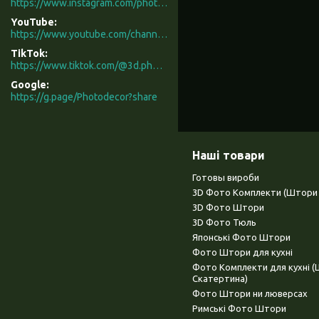
https://www.instagram.com/photodecor.com.ua/
YouTube
https://www.youtube.com/channel/UCXCUerfqRY1Pw7-IptdbqyA/videos
TikTok
https://www.tiktok.com/@3d.photodecor?is_from_webapp=1&sender_device=pc
Google
https://g.page/Photodecor?share
Наші товари
Готовы вироби
3D Фото Комплекти (Штори 
3D Фото Штори
3D Фото Тюль
Японські Фото Штори
Фото Штори для кухні
Фото Комплекти для кухні 
Скатертина)
Фото Штори ни люверсах
Римські Фото Штори