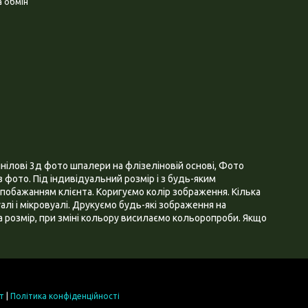
 обмін
нілові 3д фото шпалери на флізеліновій основі, Фото
 фото. Під індивідуальний розмір і з будь-яким
побажанням клієнта. Коригуємо колір зображення. Кілька
алі і мікровуалі. Друкуємо будь-які зображення на
 розмір, при зміні кольору висилаємо кольоропроби. Якщо
т
|
Політика конфіденційності