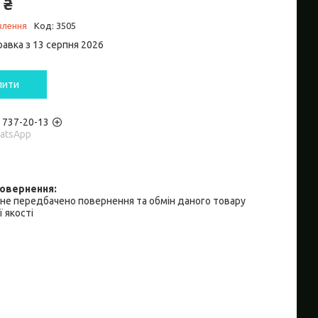
 ₴
влення
Код:
3505
равка з 13 серпня 2026
пити
) 737-20-13
hatsApp
не передбачено повернення та обмін даного товару
 якості