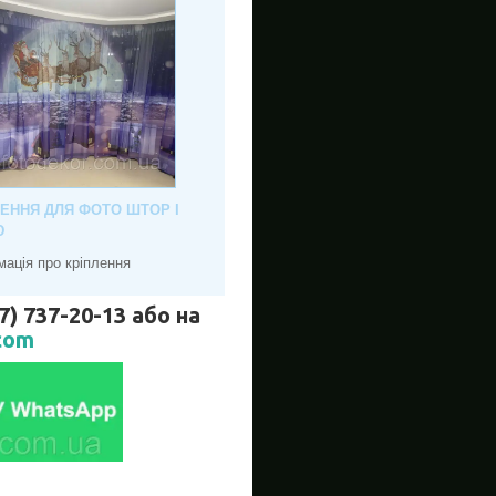
ЛЕННЯ ДЛЯ ФОТО ШТОР І
Ю
мація про кріплення
737-20-13 або на
com