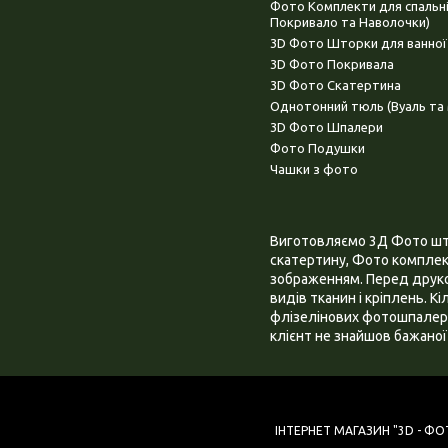
Фото Комплекти для спальн
Покривало та Наволочки)
3D Фото Шторки для ванної
3D Фото Покривала
3D Фото Скатертина
Однотонний тюль (Вуаль та 
3D Фото Шпалери
Фото Подушки
Чашки з фото
Виготовляємо 3Д Фото штор
скатертину, Фото комплект
зображенням. Перед друком
видів тканин і кріплень. К
флізелінових фотошпалера
клієнт не знайшов бажаної 