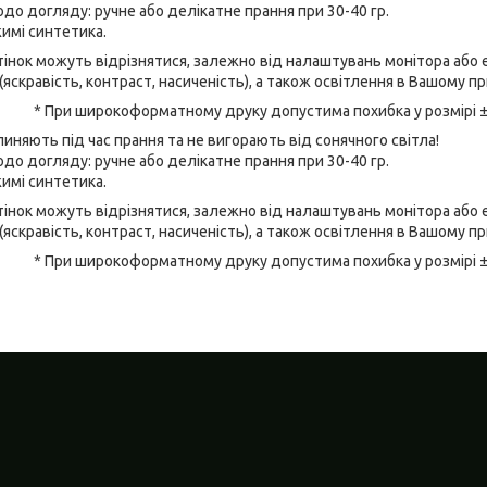
до догляду: ручне або делікатне прання при 30-40 гр.
имі синтетика.
відтінок можуть відрізнятися, залежно від налаштувань монітора аб
(яскравість, контраст, насиченість), а також освітлення в Вашому п
* При широкоформатному друку допустима похибка у розмірі 
линяють під час прання та не вигорають від сонячного світла!
до догляду: ручне або делікатне прання при 30-40 гр.
имі синтетика.
відтінок можуть відрізнятися, залежно від налаштувань монітора аб
(яскравість, контраст, насиченість), а також освітлення в Вашому п
* При широкоформатному друку допустима похибка у розмірі 