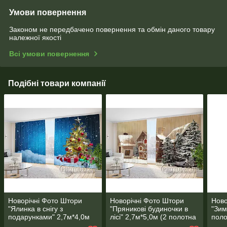
Умови повернення
Законом не передбачено повернення та обмін даного товару
належної якості
Всі умови повернення
Подібні товари компанії
Новорічні Фото Штори
Новорічні Фото Штори
Ново
"Ялинка в снігу з
"Пряникові будиночки в
"Зим
подарунками" 2,7м*4,0м
лісі" 2,7м*5,0м (2 полотна
поло
(2 полотна по 2,0м),
по 2,5 м), тасьма