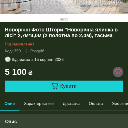
Новорічні Фото Штори "Новорічна ялинка в
лісі" 2,7м*4,0м (2 полотна по 2,0м), тасьма
Під замовлення
Код: 3501
Роздріб
Відправка з
15 серпня 2026
5 100
₴
Купити
Опис
Характеристики
Доставка
Оплата
Умови п
Опис