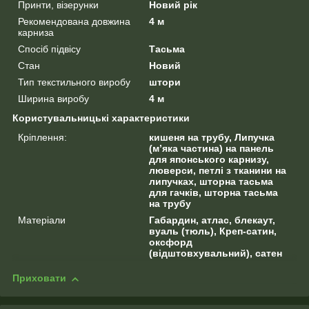
Принти, візерунки
Новий рік
Рекомендована довжина
4 м
карниза
Спосіб підвісу
Тасьма
Стан
Новий
Тип текстильного виробу
штори
Ширина виробу
4 м
Користувальницькі характеристики
Кріплення:
кишеня на трубу, Липучка
(м’яка частина) на панель
для японського карнизу,
люверси, петлі з тканини на
липучках, шторна тасьма
для гачків, шторна тасьма
на трубу
Матеріали
Габардин, атлас, блекаут,
вуаль (тюль), Креп-сатин,
оксфорд
(відштовхувальний), сатен
Приховати