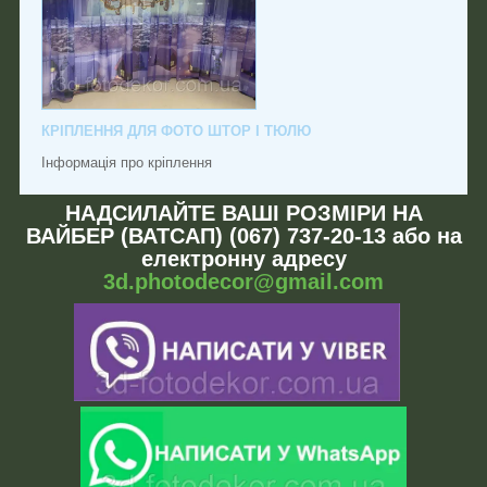
КРІПЛЕННЯ ДЛЯ ФОТО ШТОР І ТЮЛЮ
Інформація про кріплення
НАДСИЛАЙТЕ ВАШІ РОЗМІРИ НА
ВАЙБЕР (ВАТСАП) (067) 737-20-13 або на
електронну адресу
3d.photodecor@gmail.com