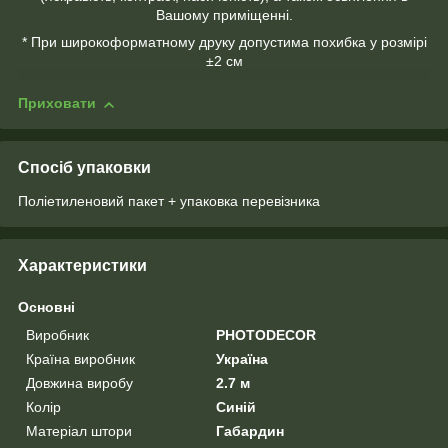
Вашому приміщенні.
* При широкоформатному друку допустима похибка у розмірі
±2 см
Приховати
Спосіб упаковки
Поліетиленовий пакет + упаковка перевізника
Характеристики
Основні
Виробник
PHOTODECOR
Країна виробник
Україна
Довжина виробу
2.7 м
Колір
Синій
Матеріал штори
Габардин