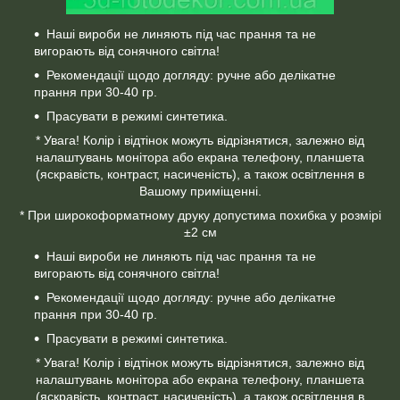
Наші вироби не линяють під час прання та не
вигорають від сонячного світла!
Рекомендації щодо догляду: ручне або делікатне
прання при 30-40 гр.
Прасувати в режимі синтетика.
* Увага! Колір і відтінок можуть відрізнятися, залежно від
налаштувань монітора або екрана телефону, планшета
(яскравість, контраст, насиченість), а також освітлення в
Вашому приміщенні.
* При широкоформатному друку допустима похибка у розмірі
±2 см
Наші вироби не линяють під час прання та не
вигорають від сонячного світла!
Рекомендації щодо догляду: ручне або делікатне
прання при 30-40 гр.
Прасувати в режимі синтетика.
* Увага! Колір і відтінок можуть відрізнятися, залежно від
налаштувань монітора або екрана телефону, планшета
(яскравість, контраст, насиченість), а також освітлення в