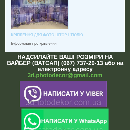
КРІПЛЕННЯ ДЛЯ ФОТО ШТОР І ТЮЛЮ
Інформація про кріплення
НАДСИЛАЙТЕ ВАШІ РОЗМІРИ НА
ВАЙБЕР (ВАТСАП) (067) 737-20-13 або на
електронну адресу
3d.photodecor@gmail.com