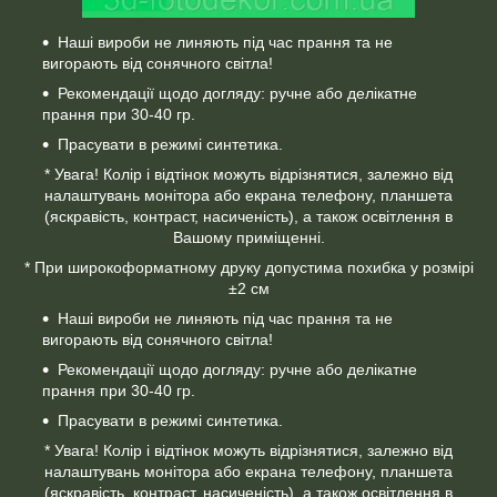
Наші вироби не линяють під час прання та не
вигорають від сонячного світла!
Рекомендації щодо догляду: ручне або делікатне
прання при 30-40 гр.
Прасувати в режимі синтетика.
* Увага! Колір і відтінок можуть відрізнятися, залежно від
налаштувань монітора або екрана телефону, планшета
(яскравість, контраст, насиченість), а також освітлення в
Вашому приміщенні.
* При широкоформатному друку допустима похибка у розмірі
±2 см
Наші вироби не линяють під час прання та не
вигорають від сонячного світла!
Рекомендації щодо догляду: ручне або делікатне
прання при 30-40 гр.
Прасувати в режимі синтетика.
* Увага! Колір і відтінок можуть відрізнятися, залежно від
налаштувань монітора або екрана телефону, планшета
(яскравість, контраст, насиченість), а також освітлення в