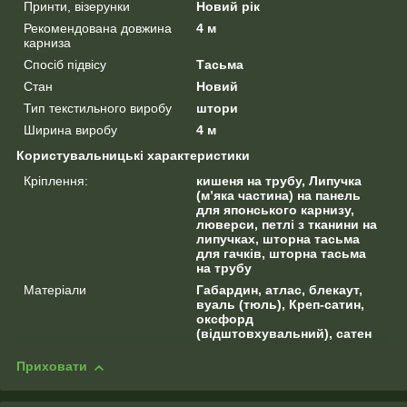
Принти, візерунки
Новий рік
Рекомендована довжина
4 м
карниза
Спосіб підвісу
Тасьма
Стан
Новий
Тип текстильного виробу
штори
Ширина виробу
4 м
Користувальницькі характеристики
Кріплення:
кишеня на трубу, Липучка
(м’яка частина) на панель
для японського карнизу,
люверси, петлі з тканини на
липучках, шторна тасьма
для гачків, шторна тасьма
на трубу
Матеріали
Габардин, атлас, блекаут,
вуаль (тюль), Креп-сатин,
оксфорд
(відштовхувальний), сатен
Приховати