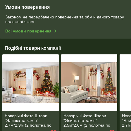
Умови повернення
Законом не передбачено повернення та обмін даного товару
належної якості
Всі умови повернення
Подібні товари компанії
Новорічні Фото Штори
Новорічні Фото Штори
Ново
"Ялинка та камін"
"Ялинка та камін"
"Яли
2,7м*2,9м (2 полотна по
2,5м*2,6м (2 полотна по
2,7м
1,45м), тасьма
1,30м), тасьма
2,5 