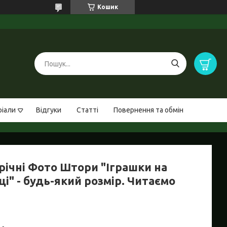
Кошик
ріали
Відгуки
Статті
Повернення та обмін
річні Фото Штори "Іграшки на
і" - будь-який розмір. Читаємо