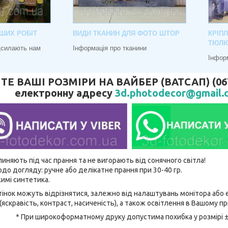
ШИХ РОБІТ
ВИДИ ТКАНИН ДЛЯ ФОТО ШТОР
КРІП
ТЮЛ
адсилають нам
Інформація про тканини
Інфор
 ВАШІ РОЗМІРИ НА ВАЙБЕР (ВАТСАП) (067) 
електронну адресу
3d.photodecor@gmail.
линяють під час прання та не вигорають від сонячного світла!
до догляду: ручне або делікатне прання при 30-40 гр.
имі синтетика.
відтінок можуть відрізнятися, залежно від налаштувань монітора аб
(яскравість, контраст, насиченість), а також освітлення в Вашому п
* При широкоформатному друку допустима похибка у розмірі 