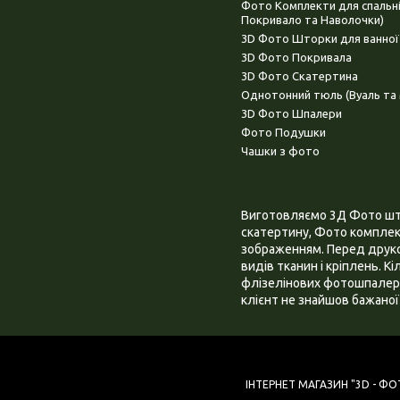
Фото Комплекти для спальн
Покривало та Наволочки)
3D Фото Шторки для ванної
3D Фото Покривала
3D Фото Скатертина
Однотонний тюль (Вуаль та 
3D Фото Шпалери
Фото Подушки
Чашки з фото
Виготовляємо 3Д Фото штор
скатертину, Фото комплект
зображенням. Перед друком
видів тканин і кріплень. К
флізелінових фотошпалера
клієнт не знайшов бажаної 