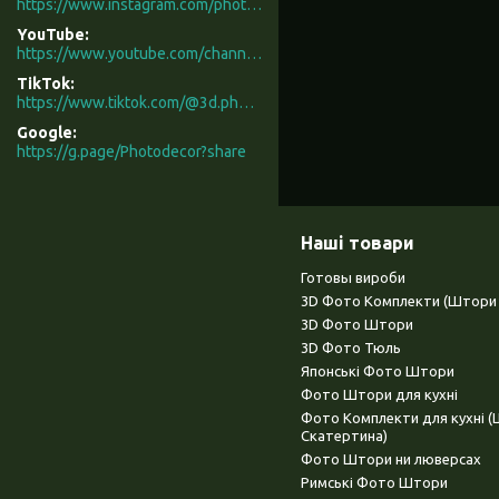
https://www.instagram.com/photodecor.com.ua/
YouTube
https://www.youtube.com/channel/UCXCUerfqRY1Pw7-IptdbqyA/videos
TikTok
https://www.tiktok.com/@3d.photodecor?is_from_webapp=1&sender_device=pc
Google
https://g.page/Photodecor?share
Наші товари
Готовы вироби
3D Фото Комплекти (Штори 
3D Фото Штори
3D Фото Тюль
Японські Фото Штори
Фото Штори для кухні
Фото Комплекти для кухні 
Скатертина)
Фото Штори ни люверсах
Римські Фото Штори