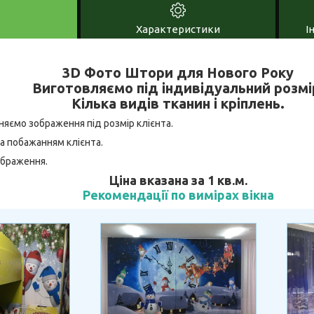
Характеристики
І
3D Фото Штори для Нового Року
Виготовляємо під індивідуальний розмі
Кілька видів тканин і кріплень.
няємо зображення під розмір клієнта.
а побажанням клієнта.
ображення.
Ціна вказана за 1 кв.м.
Рекомендації по вимірах вікна