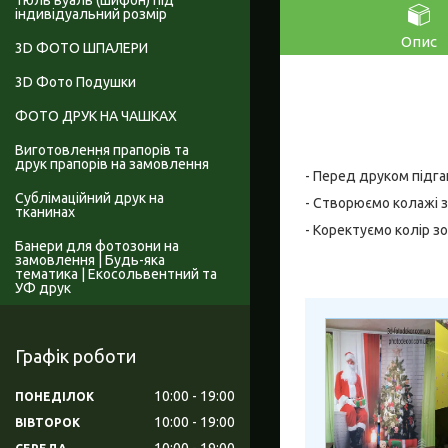
Тюль вуаль (шифон) під
індивідуальний розмір
Опис
3D ФОТО ШПАЛЕРИ
3D Фото Подушки
ФОТО ДРУК НА ЧАШКАХ
Виготовлення прапорів та
друк прапорів на замовлення
- Перед друком підга
Сублімаційний друк на
- Створюємо колажі з
тканинах
- Коректуємо колір з
Банери для фотозони на
замовлення | Будь-яка
тематика | Екосольвентний та
УФ друк
Графік роботи
10:00
19:00
ПОНЕДІЛОК
10:00
19:00
ВІВТОРОК
10:00
19:00