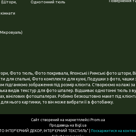
Повернення та
і (Штори,
Однотонний тюль
 кімнати
Мікровуаль)
и, Фото тюль, Фото покривала, Японські і Римські фото штори, Ві
и для спальні, Фото комплекти для кухні, Подушки з фото, чашки з
 підганяємо зображення під розмір клієнта. Створюємо колажі за 
ілька видів текстур для фото шпалер. Відшиває однотонні тюль з ву
х, вінілових фотошпалерах. Робимо безкоштовно макет під клієнта
для нього картинки, то він може вибрати її в фотобанку.
Сайт створений на маркетплейсі
Prom.ua
Продавець на Bigl.ua
ІНТЕРНЕТ МАГАЗИН "3D - ФОТО ІНТЕР’ЄРНИЙ ДЕКОР, ІНТЕР’ЄРНИЙ ТЕКСТИЛЬ" |
Поскаржитися на контен