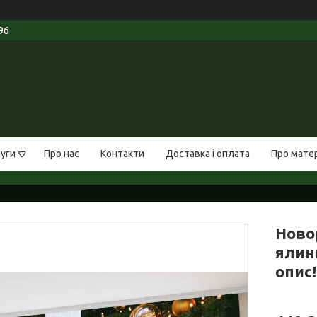
96
луги
Про нас
Контакти
Доставка і оплата
Про мате
Ново
ялинц
опис!