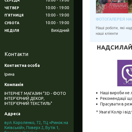
СЕРЕДА
10:00
19:00
ЧЕТВЕР
10:00
19:00
ПʼЯТНИЦЯ
ФОТОГАЛЕРЕЯ НА
10:00
19:00
СУБОТА
Наші роботи, які н
Вихідний
НЕДІЛЯ
наші кліенти
НАДСИЛАЙТЕ
Контакти
Ірина
Наші вироби не 
ІНТЕРНЕТ МАГАЗИН "3D - ФОТО
Рекомендації що
ІНТЕР’ЄРНИЙ ДЕКОР,
ІНТЕР’ЄРНИЙ ТЕКСТИЛЬ"
Прасувати в реж
* Увага! Колір і 
вул. Короленко, 72, ТЦ «Ринок на
Київській», Поверх 2, Бутік 1,