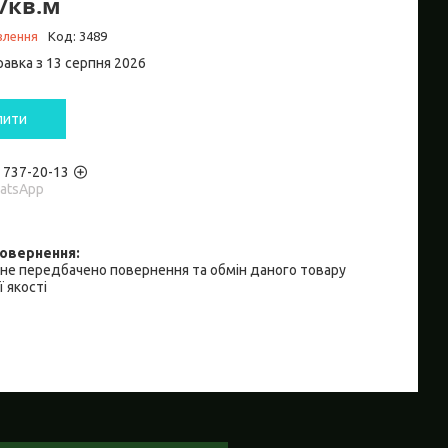
₴/кв.м
влення
Код:
3489
равка з 13 серпня 2026
пити
) 737-20-13
hatsApp
не передбачено повернення та обмін даного товару
 якості