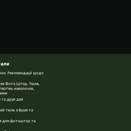
іали
ікно. Рекомендації щодо
для Фото Штор, Тюля,
тертин, наволочок,
анни
 та друк для
й тюль з Вуалі та
ня для фотоштор та