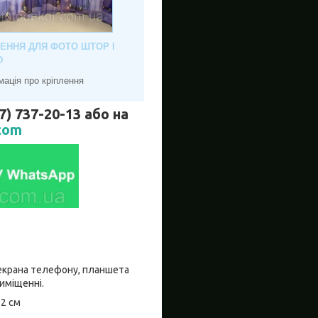
ЛЕННЯ ДЛЯ ФОТО ШТОР І
Ю
мація про кріплення
737-20-13 або на
com
о екрана телефону, планшета
риміщенні.
±2 см