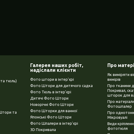
Галерея наших робіт,
Про матер
надіслали клієнти
Як виміряти в
Фото штори в інтер'єрі
вимірів
та тюль)
Фото Штори для дитячого садка
Про тканини 
Покривал, ска
Фото Тюль в інтер'єрі
шторок для в
Дитячі Фото Штори
Про матеріали
Новорічні Фото Штори
Фотошпалер
Фото Шторки для ванної
(Штори та
Про однотонни
Японські Фото Штори
Мікровуалі
Фото Шпалери в інтер'єрі
Види кріплен
фототюля
3D Покривала