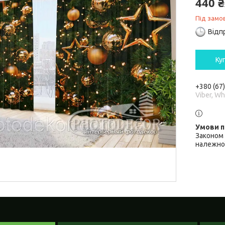
440 
Під замо
Відп
Ку
+380 (67
Viber, W
Законом 
належної