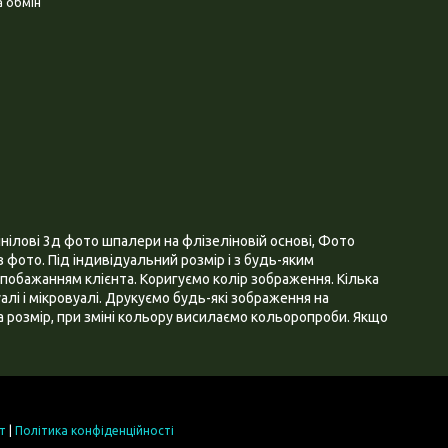
 обмін
нілові 3д фото шпалери на флізеліновій основі, Фото
 фото. Під індивідуальний розмір і з будь-яким
побажанням клієнта. Коригуємо колір зображення. Кілька
алі і мікровуалі. Друкуємо будь-які зображення на
 розмір, при зміні кольору висилаємо кольоропроби. Якщо
т
|
Політика конфіденційності