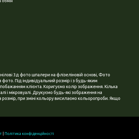
 обмін
нілові 3д фото шпалери на флізеліновій основі, Фото
 фото. Під індивідуальний розмір і з будь-яким
побажанням клієнта. Коригуємо колір зображення. Кілька
алі і мікровуалі. Друкуємо будь-які зображення на
 розмір, при зміні кольору висилаємо кольоропроби. Якщо
т
|
Політика конфіденційності