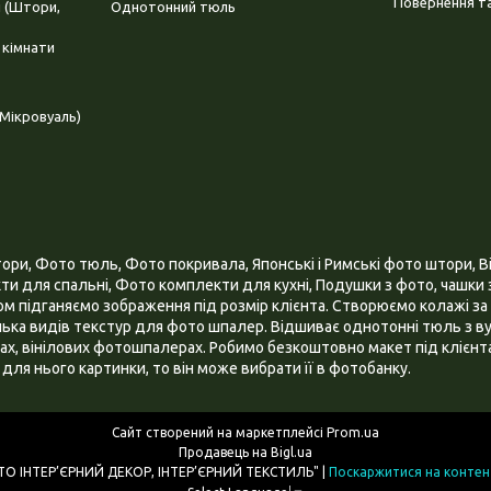
Повернення та
і (Штори,
Однотонний тюль
 кімнати
Мікровуаль)
и, Фото тюль, Фото покривала, Японські і Римські фото штори, Ві
и для спальні, Фото комплекти для кухні, Подушки з фото, чашки з
 підганяємо зображення під розмір клієнта. Створюємо колажі за 
ілька видів текстур для фото шпалер. Відшиває однотонні тюль з ву
х, вінілових фотошпалерах. Робимо безкоштовно макет під клієнта
для нього картинки, то він може вибрати її в фотобанку.
Сайт створений на маркетплейсі
Prom.ua
Продавець на Bigl.ua
ІНТЕРНЕТ МАГАЗИН "3D - ФОТО ІНТЕР’ЄРНИЙ ДЕКОР, ІНТЕР’ЄРНИЙ ТЕКСТИЛЬ" |
Поскаржитися на контен