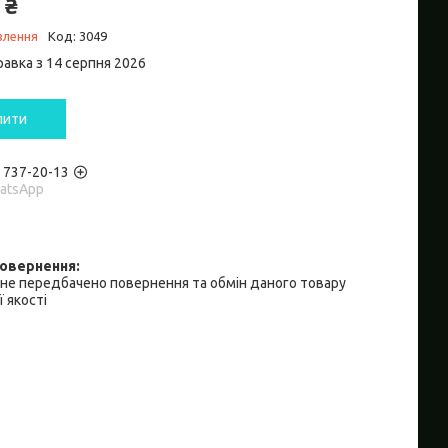
 ₴
влення
Код:
3049
равка з 14 серпня 2026
пити
) 737-20-13
hatsApp
не передбачено повернення та обмін даного товару
 якості