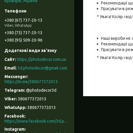
Бровари, Україна
Рекомендації що
Прасувати в реж
* Увага! Колір і 
+380 (67) 737-20-13
Viber, WhatsApp
+380 (73) 737-20-13
Наші вироби не 
+380 (95) 509-20-96
Рекомендації що
Прасувати в реж
* Увага! Колір і 
https://photodecor.com.ua
3d.photodecor@gmail.com
https://m.me/380677372013
@photodecor3d
380677372013
380677372013
Facebook
https://www.facebook.com/3d.photodecor/
Instagram