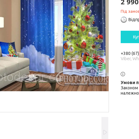
2 990
Під замо
Відп
Ку
+380 (67
Viber, W
Законом 
належної