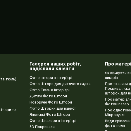
Галерея наших робіт,
Про матер
надіслали клієнти
Як виміряти в
Фото штори в інтер'єрі
вимірів
та тюль)
Фото Штори для дитячого садка
Про тканини 
Покривал, ска
Фото Тюль в інтер'єрі
шторок для в
Дитячі Фото Штори
Про матеріали
Новорічні Фото Штори
Фотошпалер
Фото Шторки для ванної
(Штори та
Про однотонни
Японські Фото Штори
Мікровуалі
Фото Шпалери в інтер'єрі
Види кріплен
фототюля
3D Покривала