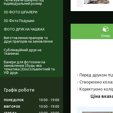
Тюль вуаль (шифон) під
індивідуальний розмір
3D ФОТО ШПАЛЕРИ
3D Фото Подушки
ФОТО ДРУК НА ЧАШКАХ
Опис
Виготовлення прапорів та
друк прапорів на замовлення
Сублімаційний друк на
тканинах
Банери для фотозони на
замовлення | Будь-яка
тематика | Екосольвентний та
УФ друк
- Перед друком пі
- Створюємо колаж
- Коректуємо колі
Графік роботи
Ціна вказ
10:00
19:00
ПОНЕДІЛОК
10:00
19:00
ВІВТОРОК
10:00
19:00