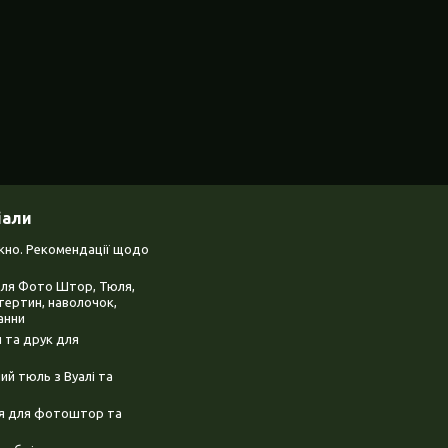
іали
ікно. Рекомендації щодо
для Фото Штор, Тюля,
тертин, наволочок,
анни
 та друк для
й тюль з Вуалі та
ня для фотоштор та