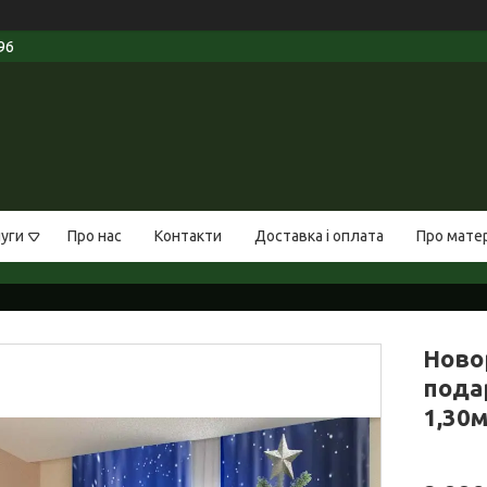
96
луги
Про нас
Контакти
Доставка і оплата
Про мате
Новор
пода
1,30м