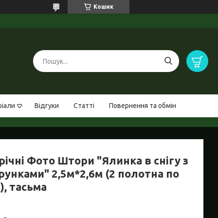
Кошик
ріали
Відгуки
Статті
Повернення та обмін
ічні Фото Штори "Ялинка в снігу з
рунками" 2,5м*2,6м (2 полотна по
), тасьма