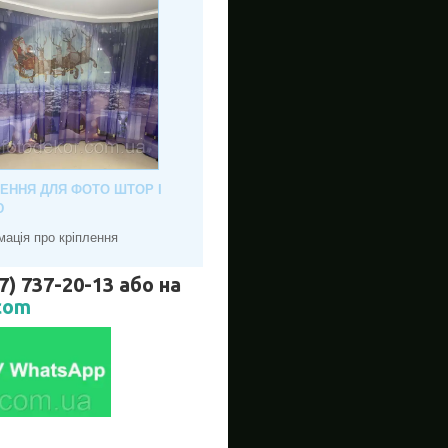
ЛЕННЯ ДЛЯ ФОТО ШТОР І
Ю
мація про кріплення
737-20-13 або на
com