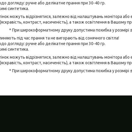
до догляду: ручне або делікатне прання при 30-40 гр.
имі синтетика.
відтінок можуть відрізнятися, залежно від налаштувань монітора аб
(яскравість, контраст, насиченість), а також освітлення в Вашому п
* При широкоформатному друку допустима похибка у розмірі 
линяють під час прання та не вигорають від сонячного світла!
до догляду: ручне або делікатне прання при 30-40 гр.
имі синтетика.
відтінок можуть відрізнятися, залежно від налаштувань монітора аб
(яскравість, контраст, насиченість), а також освітлення в Вашому п
* При широкоформатному друку допустима похибка у розмірі 