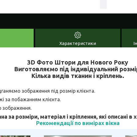
Характеристики
І
3D Фото Штори для Нового Року
Виготовляємо під індивідуальний розмі
Кілька видів тканин і кріплень.
дганяємо зображення під розмір клієнта.
і за побажанням клієнта.
р зображення.
ана за розміри, матеріал і кріплення, які описані в
Рекомендації по вимірах вікна