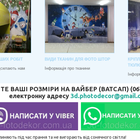
ШИХ РОБІТ
ВИДИ ТКАНИН ДЛЯ ФОТО ШТОР
КРІП
ТЮЛ
адсилають нам
Інформація про тканини
Інфор
 ВАШІ РОЗМІРИ НА ВАЙБЕР (ВАТСАП) (067) 
електронну адресу
3d.photodecor@gmail.
линяють під час прання та не вигорають від сонячного світла!