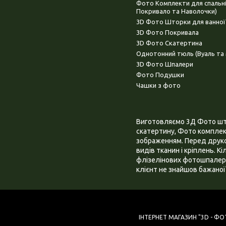
Фото Комплекти для спальн
Покривало та Наволочки)
3D Фото Шторки для ванної
3D Фото Покривала
3D Фото Скатертина
Однотонний тюль (Вуаль та 
3D Фото Шпалери
Фото Подушки
Чашки з фото
Виготовляємо 3Д Фото штор
скатертину, Фото комплект
зображенням. Перед друком
видів тканин і кріплень. К
флізелінових фотошпалера
клієнт не знайшов бажаної 