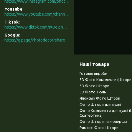
https://www.instagram.com/photodecor.com.ua/
YouTube
https://www.youtube.com/channel/UCXCUerfqRY1Pw7-IptdbqyA/videos
TikTok
https://www.tiktok.com/@3d.photodecor?is_from_webapp=1&sender_device=pc
Google
https://g.page/Photodecor?share
Наші товари
Готовы вироби
3D Фото Комплекти (Штори 
3D Фото Штори
3D Фото Тюль
Японські Фото Штори
Фото Штори для кухні
Фото Комплекти для кухні 
Скатертина)
Фото Штори ни люверсах
Римські Фото Штори