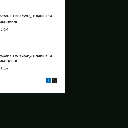
о екрана телефону, планшета
риміщенні.
±2 см
о екрана телефону, планшета
риміщенні.
±2 см