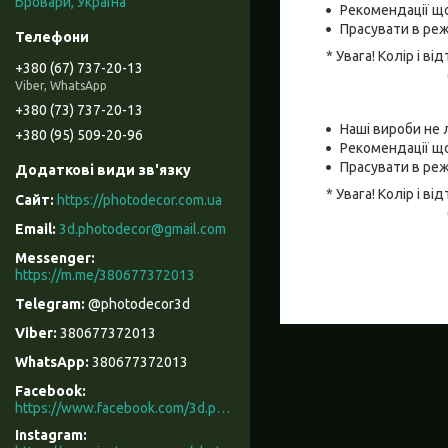
Бровари, Україна
Рекомендації що
Прасувати в реж
* Увага! Колір і 
+380 (67) 737-20-13
Viber, WhatsApp
+380 (73) 737-20-13
Наші вироби не 
+380 (95) 509-20-96
Рекомендації що
Прасувати в реж
* Увага! Колір і 
https://photodecor.com.ua
3d.photodecor@gmail.com
https://m.me/380677372013
@photodecor3d
380677372013
380677372013
Facebook
https://www.facebook.com/3d.photodecor/
Instagram