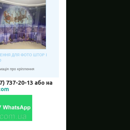
ЛЕННЯ ДЛЯ ФОТО ШТОР І
Ю
мація про кріплення
737-20-13 або на
com