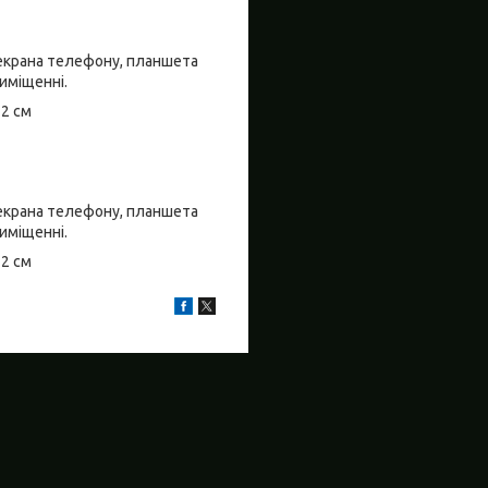
о екрана телефону, планшета
риміщенні.
±2 см
о екрана телефону, планшета
риміщенні.
±2 см