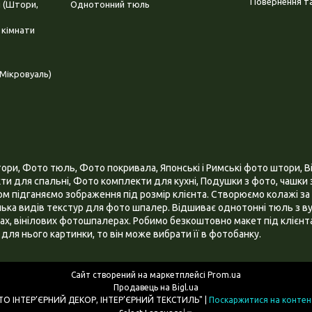
Повернення та
і (Штори,
Однотонний тюль
 кімнати
Мікровуаль)
и, Фото тюль, Фото покривала, Японські і Римські фото штори, Ві
и для спальні, Фото комплекти для кухні, Подушки з фото, чашки з
 підганяємо зображення під розмір клієнта. Створюємо колажі за 
ілька видів текстур для фото шпалер. Відшиває однотонні тюль з ву
х, вінілових фотошпалерах. Робимо безкоштовно макет під клієнта
для нього картинки, то він може вибрати її в фотобанку.
Сайт створений на маркетплейсі
Prom.ua
Продавець на Bigl.ua
ІНТЕРНЕТ МАГАЗИН "3D - ФОТО ІНТЕР’ЄРНИЙ ДЕКОР, ІНТЕР’ЄРНИЙ ТЕКСТИЛЬ" |
Поскаржитися на контен