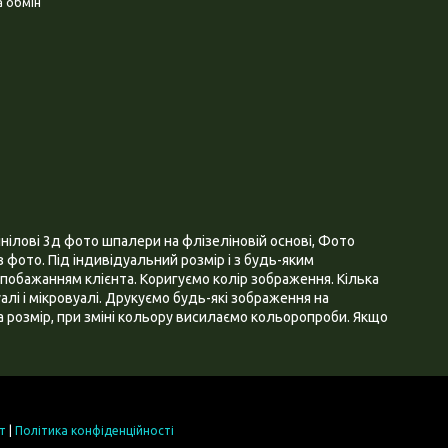
 обмін
нілові 3д фото шпалери на флізеліновій основі, Фото
 фото. Під індивідуальний розмір і з будь-яким
побажанням клієнта. Коригуємо колір зображення. Кілька
алі і мікровуалі. Друкуємо будь-які зображення на
 розмір, при зміні кольору висилаємо кольоропроби. Якщо
т
|
Політика конфіденційності