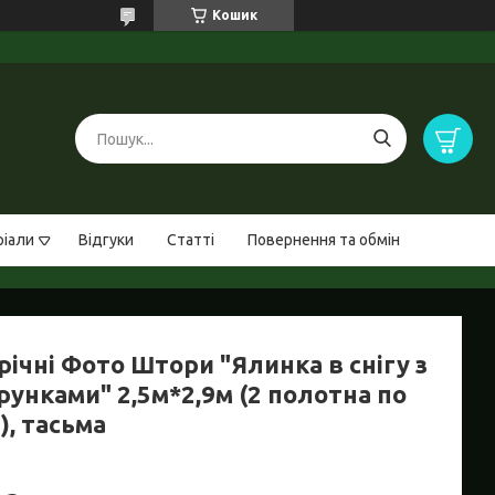
Кошик
ріали
Відгуки
Статті
Повернення та обмін
ічні Фото Штори "Ялинка в снігу з
рунками" 2,5м*2,9м (2 полотна по
), тасьма