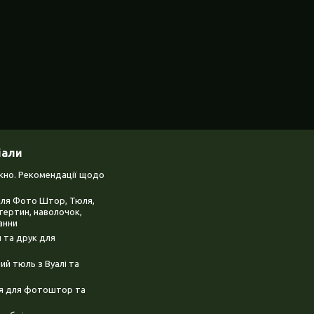
іали
ікно. Рекомендації щодо
для Фото Штор, Тюля,
тертин, наволочок,
анни
 та друк для
й тюль з Вуалі та
ня для фотоштор та