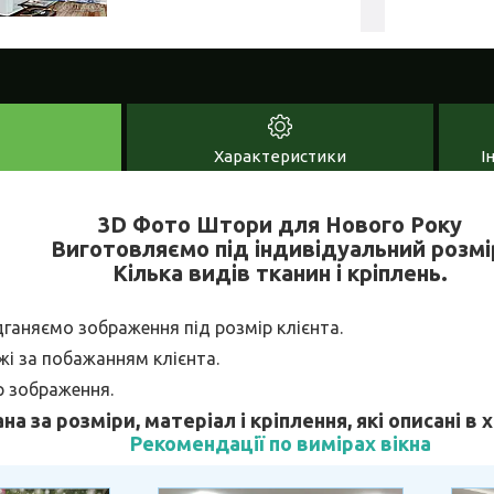
Характеристики
І
3D Фото Штори для Нового Року
Виготовляємо під індивідуальний розмі
Кілька видів тканин і кріплень.
дганяємо зображення під розмір клієнта.
і за побажанням клієнта.
р зображення.
ана за розміри, матеріал і кріплення, які описані в
Рекомендації по вимірах вікна