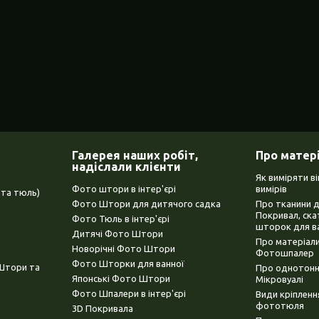
Галерея наших робіт,
Про матер
надіслали клієнти
Як виміряти в
Фото штори в інтер'єрі
вимірів
та тюль)
Фото Штори для дитячого садка
Про тканини 
Покривал, ска
Фото Тюль в інтер'єрі
шторок для в
Дитячі Фото Штори
Про матеріали
Новорічні Фото Штори
Фотошпалер
Фото Шторки для ванної
(Штори та
Про однотонни
Японські Фото Штори
Мікровуалі
Фото Шпалери в інтер'єрі
Види кріплен
фототюля
3D Покривала