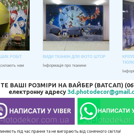
ШИХ РОБІТ
ВИДИ ТКАНИН ДЛЯ ФОТО ШТОР
КРІП
ТЮЛ
адсилають нам
Інформація про тканини
Інфор
 ВАШІ РОЗМІРИ НА ВАЙБЕР (ВАТСАП) (067) 
електронну адресу
3d.photodecor@gmail.
линяють під час прання та не вигорають від сонячного світла!