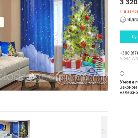
3 320
Під замо
Відп
Ку
+380 (67
Viber, W
Законом 
належної