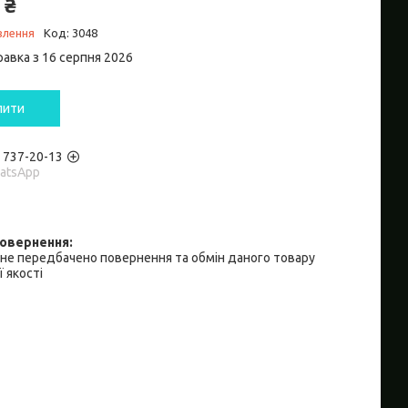
 ₴
влення
Код:
3048
равка з 16 серпня 2026
пити
) 737-20-13
hatsApp
не передбачено повернення та обмін даного товару
 якості