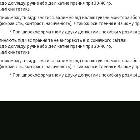
до догляду: ручне або делікатне прання при 30-40 гр.
имі синтетика.
відтінок можуть відрізнятися, залежно від налаштувань монітора аб
(яскравість, контраст, насиченість), а також освітлення в Вашому п
* При широкоформатному друку допустима похибка у розмірі 
линяють під час прання та не вигорають від сонячного світла!
до догляду: ручне або делікатне прання при 30-40 гр.
имі синтетика.
відтінок можуть відрізнятися, залежно від налаштувань монітора аб
(яскравість, контраст, насиченість), а також освітлення в Вашому п
* При широкоформатному друку допустима похибка у розмірі 