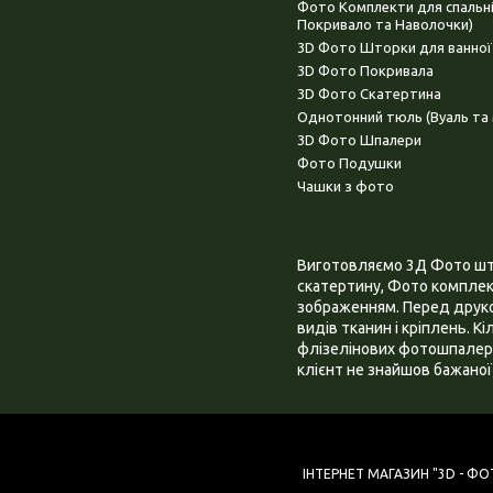
Фото Комплекти для спальн
Покривало та Наволочки)
3D Фото Шторки для ванної
3D Фото Покривала
3D Фото Скатертина
Однотонний тюль (Вуаль та 
3D Фото Шпалери
Фото Подушки
Чашки з фото
Виготовляємо 3Д Фото штор
скатертину, Фото комплект
зображенням. Перед друком
видів тканин і кріплень. К
флізелінових фотошпалера
клієнт не знайшов бажаної 