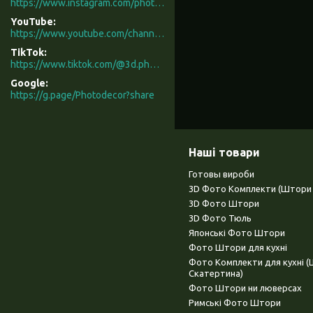
https://www.instagram.com/photodecor.com.ua/
YouTube
https://www.youtube.com/channel/UCXCUerfqRY1Pw7-IptdbqyA/videos
TikTok
https://www.tiktok.com/@3d.photodecor?is_from_webapp=1&sender_device=pc
Google
https://g.page/Photodecor?share
Наші товари
Готовы вироби
3D Фото Комплекти (Штори 
3D Фото Штори
3D Фото Тюль
Японські Фото Штори
Фото Штори для кухні
Фото Комплекти для кухні 
Скатертина)
Фото Штори ни люверсах
Римські Фото Штори