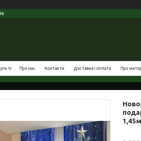
96
луги
Про нас
Контакти
Доставка і оплата
Про мате
Новор
пода
1,45м