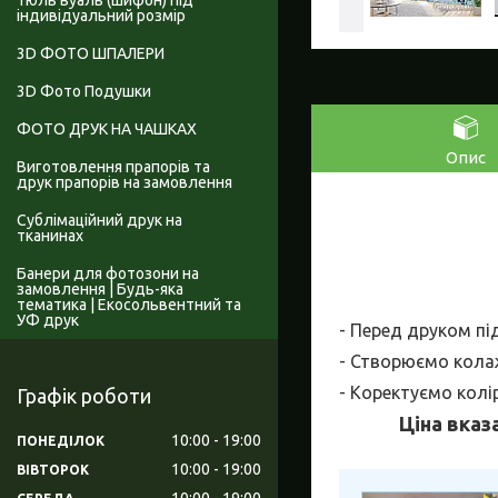
Тюль вуаль (шифон) під
індивідуальний розмір
3D ФОТО ШПАЛЕРИ
3D Фото Подушки
ФОТО ДРУК НА ЧАШКАХ
Опис
Виготовлення прапорів та
друк прапорів на замовлення
Сублімаційний друк на
тканинах
Банери для фотозони на
замовлення | Будь-яка
тематика | Екосольвентний та
УФ друк
- Перед друком пі
- Створюємо колаж
- Коректуємо колі
Графік роботи
Ціна вказ
10:00
19:00
ПОНЕДІЛОК
10:00
19:00
ВІВТОРОК
10:00
19:00