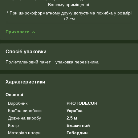
Вашому приміщенні.
* При широкоформатному друку допустима похибка у розмірі
±2 см
Приховати
Спосіб упаковки
Поліетиленовий пакет + упаковка перевізника
Характеристики
Основні
Виробник
PHOTODECOR
Країна виробник
Україна
Довжина виробу
2.5 м
Колір
Блакитний
Матеріал штори
Габардин