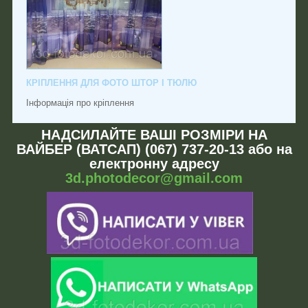
КРІПЛЕННЯ ДЛЯ ФОТО ШТОР І ТЮЛЮ
Інформація про кріплення
НАДСИЛАЙТЕ ВАШІ РОЗМІРИ НА
ВАЙБЕР (ВАТСАП) (067) 737-20-13 або на
електронну адресу
3d.photodecor@gmail.com