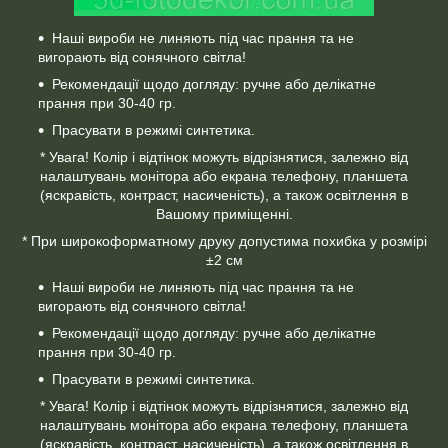
Наші вироби не линяють під час прання та не
вигорають від сонячного світла!
Рекомендації щодо догляду: ручне або делікатне
прання при 30-40 гр.
Прасувати в режимі синтетика.
* Увага! Колір і відтінок можуть відрізнятися, залежно від
налаштувань монітора або екрана телефону, планшета
(яскравість, контраст, насиченість), а також освітлення в
Вашому приміщенні.
* При широкоформатному друку допустима похибка у розмірі
±2 см
Наші вироби не линяють під час прання та не
вигорають від сонячного світла!
Рекомендації щодо догляду: ручне або делікатне
прання при 30-40 гр.
Прасувати в режимі синтетика.
* Увага! Колір і відтінок можуть відрізнятися, залежно від
налаштувань монітора або екрана телефону, планшета
(яскравість, контраст, насиченість), а також освітлення в