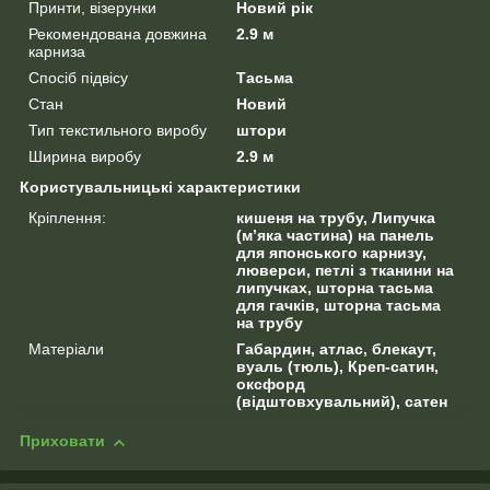
Принти, візерунки
Новий рік
Рекомендована довжина
2.9 м
карниза
Спосіб підвісу
Тасьма
Стан
Новий
Тип текстильного виробу
штори
Ширина виробу
2.9 м
Користувальницькі характеристики
Кріплення:
кишеня на трубу, Липучка
(м’яка частина) на панель
для японського карнизу,
люверси, петлі з тканини на
липучках, шторна тасьма
для гачків, шторна тасьма
на трубу
Матеріали
Габардин, атлас, блекаут,
вуаль (тюль), Креп-сатин,
оксфорд
(відштовхувальний), сатен
Приховати