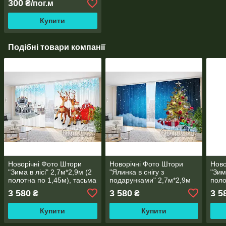
300
₴/пог.м
Купити
Подібні товари компанії
Новорічні Фото Штори
Новорічні Фото Штори
Ново
"Зима в лісі" 2,7м*2,9м (2
"Ялинка в снігу з
"Зим
полотна по 1,45м), тасьма
подарунками" 2,7м*2,9м
поло
(2 полотна по 1,45м),
3 580
3 580
3 5
₴
₴
тасьма
Купити
Купити