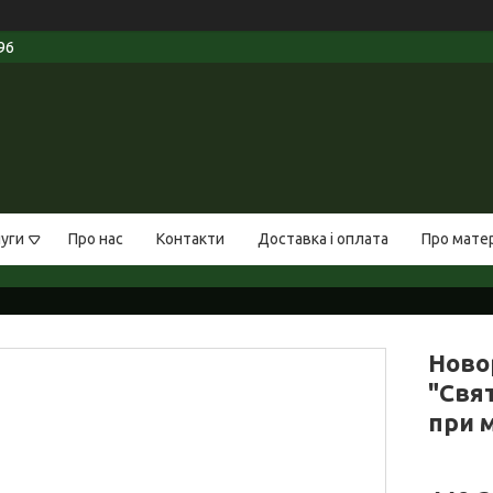
96
луги
Про нас
Контакти
Доставка і оплата
Про мате
Ново
"Свя
при м