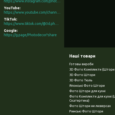
https://www.instagram.com/photodecor.com.ua/
YouTube
https://www.youtube.com/channel/UCXCUerfqRY1Pw7-IptdbqyA/videos
TikTok
https://www.tiktok.com/@3d.photodecor?is_from_webapp=1&sender_device=pc
Google
https://g.page/Photodecor?share
Наші товари
Готовы вироби
3D Фото Комплекти (Штори 
3D Фото Штори
3D Фото Тюль
Японські Фото Штори
Фото Штори для кухні
Фото Комплекти для кухні 
Скатертина)
Фото Штори ни люверсах
Римські Фото Штори