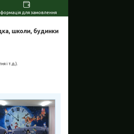
нформація для замовлення
ка, школи, будинки
я і т.д.).