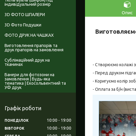
Тюль вуаль (шифон) під
індивідуальний розмір
Опис
3D ФОТО ШПАЛЕРИ
3D Фото Подушки
Виготовляємо
ФОТО ДРУК НА ЧАШКАХ
Виготовлення прапорів та
друк прапорів на замовлення
Сублімаційний друк на
тканинах
- Створюємо колажі за 
- Перед друком підга
Банери для фотозони на
замовлення | Будь-яка
- Коригуємо колір зо
тематика | Екосольвентний та
УФ друк
- Оплата за б/н (вис
Графік роботи
10:00
19:00
ПОНЕДІЛОК
10:00
19:00
ВІВТОРОК
10:00
19:00