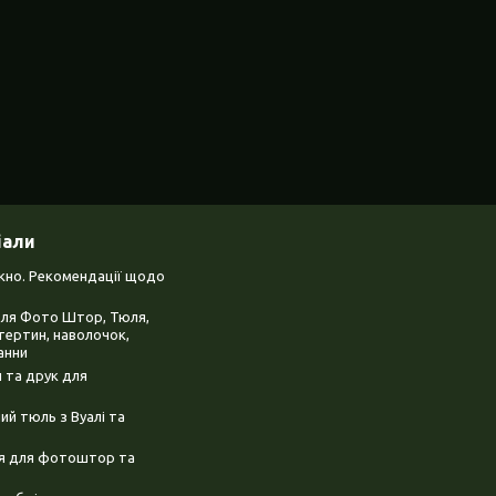
іали
ікно. Рекомендації щодо
для Фото Штор, Тюля,
тертин, наволочок,
анни
 та друк для
й тюль з Вуалі та
ня для фотоштор та