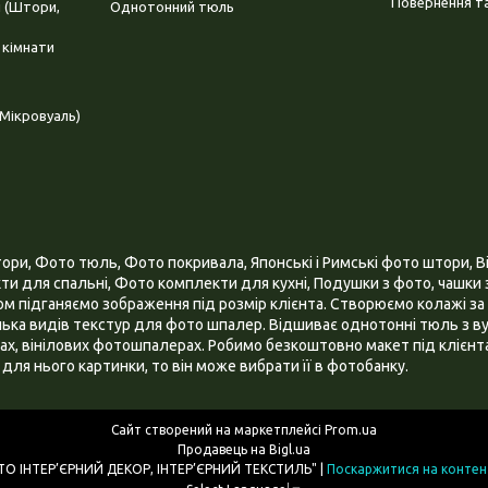
Повернення та
і (Штори,
Однотонний тюль
 кімнати
Мікровуаль)
и, Фото тюль, Фото покривала, Японські і Римські фото штори, Ві
и для спальні, Фото комплекти для кухні, Подушки з фото, чашки з
 підганяємо зображення під розмір клієнта. Створюємо колажі за 
ілька видів текстур для фото шпалер. Відшиває однотонні тюль з ву
х, вінілових фотошпалерах. Робимо безкоштовно макет під клієнта
для нього картинки, то він може вибрати її в фотобанку.
Сайт створений на маркетплейсі
Prom.ua
Продавець на Bigl.ua
ІНТЕРНЕТ МАГАЗИН "3D - ФОТО ІНТЕР’ЄРНИЙ ДЕКОР, ІНТЕР’ЄРНИЙ ТЕКСТИЛЬ" |
Поскаржитися на контен