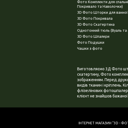
Фото Комплекти для спальн
Покривало та Наволочки)
3D Фото Шторки для ванної
3D Фото Покривала
3D Фото Скатертина
Однотонний тюль (Вуаль та 
3D Фото Шпалери
Фото Подушки
Чашки з фото
Виготовляємо 3Д Фото штор
скатертину, Фото комплект
зображенням. Перед друком
видів тканин і кріплень. К
флізелінових фотошпалера
клієнт не знайшов бажаної 