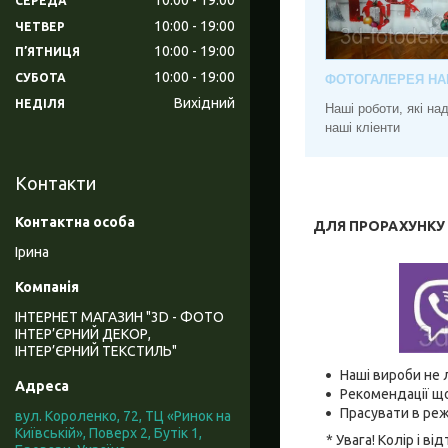
СЕРЕДА
10:00
19:00
ЧЕТВЕР
10:00
19:00
ПʼЯТНИЦЯ
10:00
19:00
СУБОТА
ФОТОГАЛЕРЕЯ НА
Вихідний
НЕДІЛЯ
Наші роботи, які н
наші кліенти
Контакти
ДЛЯ ПРОРАХУНКУ В
Ірина
ІНТЕРНЕТ МАГАЗИН "3D - ФОТО
ІНТЕР’ЄРНИЙ ДЕКОР,
ІНТЕР’ЄРНИЙ ТЕКСТИЛЬ"
Наші вироби не 
Рекомендації що
Прасувати в реж
вул. Короленко, 72, ТЦ «Ринок на
Київській», Поверх 2, Бутік 1,
* Увага! Колір і 