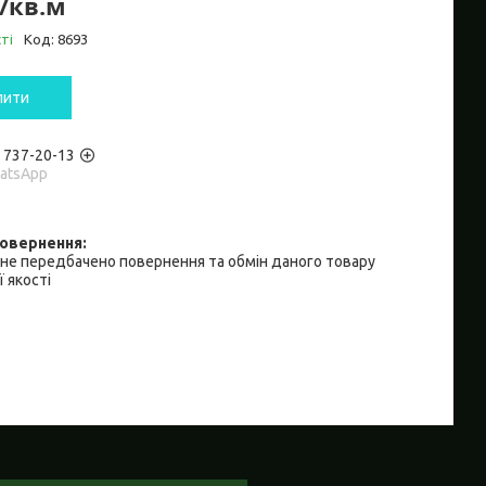
₴/кв.м
ті
Код:
8693
пити
) 737-20-13
hatsApp
не передбачено повернення та обмін даного товару
 якості