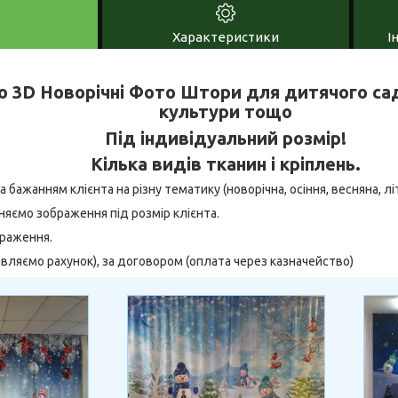
Характеристики
І
 3D Новорічні Фото Штори для дитячого сад
культури тощо
Під індивідуальний розмір!
Кілька видів тканин і кріплень.
бажанням клієнта на різну тематику (новорічна, осіння, весняна, літн
няємо зображення під розмір клієнта.
браження.
тавляємо рахунок), за договором (оплата через казначейство)