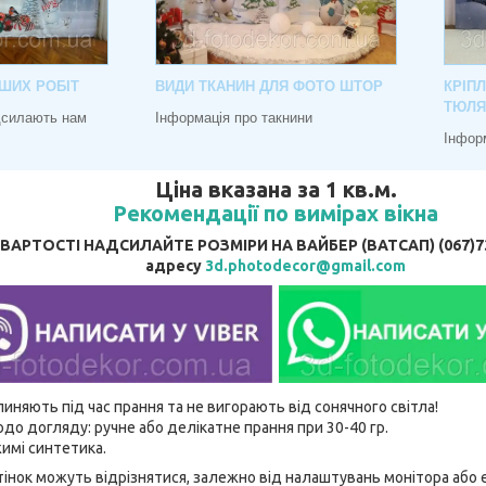
ШИХ РОБІТ
ВИДИ ТКАНИН ДЛЯ ФОТО ШТОР
КРІП
ТЮЛЯ
адсилають нам
Інформація про такнини
Інфор
Ціна вказана за 1 кв.м.
Рекомендації по вимірах вікна
АРТОСТІ НАДСИЛАЙТЕ РОЗМІРИ НА ВАЙБЕР (ВАТСАП) (067)737
адресу
3d.photodecor@gmail.com
линяють під час прання та не вигорають від сонячного світла!
до догляду: ручне або делікатне прання при 30-40 гр.
имі синтетика.
відтінок можуть відрізнятися, залежно від налаштувань монітора аб