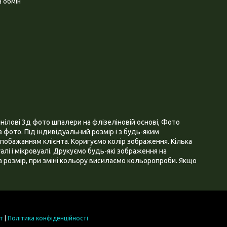
 обмін
нілові 3д фото шпалери на флізеліновій основі, Фото
 фото. Під індивідуальний розмір і з будь-яким
побажанням клієнта. Коригуємо колір зображення. Кілька
алі і мікровуалі. Друкуємо будь-які зображення на
 розмір, при зміні кольору висилаємо кольоропроби. Якщо
т
|
Політика конфіденційності