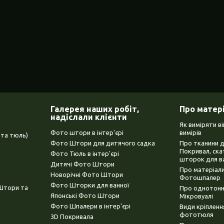
Галерея наших робіт,
Про матер
надіслали клієнти
Як виміряти в
Фото штори в інтер'єрі
вимірів
та тюль)
Фото Штори для дитячого садка
Про тканини 
Покривал, ска
Фото Тюль в інтер'єрі
шторок для в
Дитячі Фото Штори
Про матеріали
Новорічні Фото Штори
Фотошпалер
Фото Шторки для ванної
(Штори та
Про однотонни
Японські Фото Штори
Мікровуалі
Фото Шпалери в інтер'єрі
Види кріплен
фототюля
3D Покривала