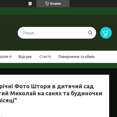
Кошик
ріали
Відгуки
Статті
Повернення та обмін
річні Фото Штори в дитячий сад
тий Миколай на санях та будиночки
ісяці"