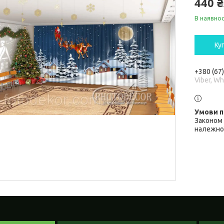
440 
В наявнос
Ку
+380 (67
Viber, W
Законом 
належної