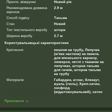
Принти, візерунки
Новий рік
Рекомендована довжина
2.9 м
карниза
Спосіб підвісу
Тасьма
Стан
Новий
Тип текстильного виробу
штори
Ширина виробу
2.7 м
Користувальницькі характеристики
Кріплення:
кишеня на трубу, Липучка
(м’яка частина) на панель
для японського карнизу,
люверси, петлі з тканини на
липучках, шторна тасьма
для гачків, шторна тасьма
на трубу
Матеріали
Габардин, атлас, блекаут,
вуаль (тюль), Креп-сатин,
оксфорд
(відштовхувальний), сатен
Приховати