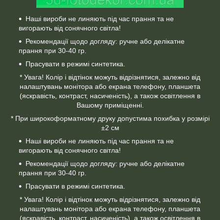
Наші вироби не линяють під час прання та не
вигорають від сонячного світла!
Рекомендації щодо догляду: ручне або делікатне
прання при 30-40 гр.
Прасувати в режимі синтетика.
* Увага! Колір і відтінок можуть відрізнятися, залежно від
налаштувань монітора або екрана телефону, планшета
(яскравість, контраст, насиченість), а також освітлення в
Вашому приміщенні.
* При широкоформатному друку допустима похибка у розмірі
±2 см
Наші вироби не линяють під час прання та не
вигорають від сонячного світла!
Рекомендації щодо догляду: ручне або делікатне
прання при 30-40 гр.
Прасувати в режимі синтетика.
* Увага! Колір і відтінок можуть відрізнятися, залежно від
налаштувань монітора або екрана телефону, планшета
(яскравість, контраст, насиченість), а також освітлення в