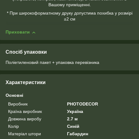
Вашому приміщенні.
* При широкоформатному друку допустима похибка у розмірі
±2 см
Приховати
Спосіб упаковки
Поліетиленовий пакет + упаковка перевізника
Характеристики
Основні
Виробник
PHOTODECOR
Країна виробник
Україна
Довжина виробу
2.7 м
Колір
Синій
Матеріал штори
Габардин