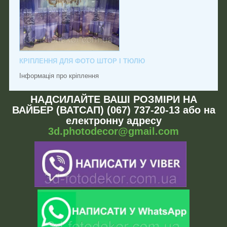
КРІПЛЕННЯ ДЛЯ ФОТО ШТОР І ТЮЛЮ
Інформація про кріплення
НАДСИЛАЙТЕ ВАШІ РОЗМІРИ НА
ВАЙБЕР (ВАТСАП) (067) 737-20-13 або на
електронну адресу
3d.photodecor@gmail.com