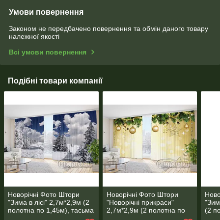
Умови повернення
Законом не передбачено повернення та обмін даного товару
належної якості
Всі умови повернення
Подібні товари компанії
Новорічні Фото Штори
Новорічні Фото Штори
Ново
"Зима в лісі" 2,7м*2,9м (2
"Новорічні прикраси"
"Зим
полотна по 1,45м), тасьма
2,7м*2,9м (2 полотна по
(2 п
1,45м), тасьма
тась