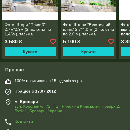
Фото Штори "Пляж 3"
Фото Штори "Екзотичний
Фото
2,7м*2,9м (2 полотна по
пляж" 2,7*4,0 м (2 полотна
відп
1,45м), тасьма
по 2,0 м), тасьма
поло
тась
3 580
5 100
3 3
₴
₴
Купити
Купити
Про нас
100% позитивних з 15 відгуків за рік
Працює з 17.07.2012
м. Бровари
вул. Короленко, 72, ТЦ «Ринок на Київській», Поверх 2,
Бутік 1, Бровари, Україна
Контакти