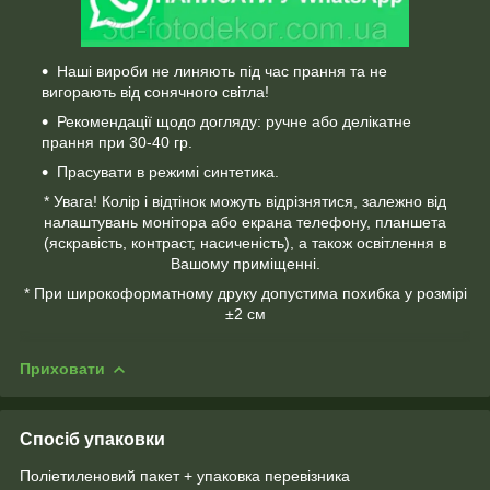
Наші вироби не линяють під час прання та не
вигорають від сонячного світла!
Рекомендації щодо догляду: ручне або делікатне
прання при 30-40 гр.
Прасувати в режимі синтетика.
* Увага! Колір і відтінок можуть відрізнятися, залежно від
налаштувань монітора або екрана телефону, планшета
(яскравість, контраст, насиченість), а також освітлення в
Вашому приміщенні.
* При широкоформатному друку допустима похибка у розмірі
±2 см
Приховати
Спосіб упаковки
Поліетиленовий пакет + упаковка перевізника