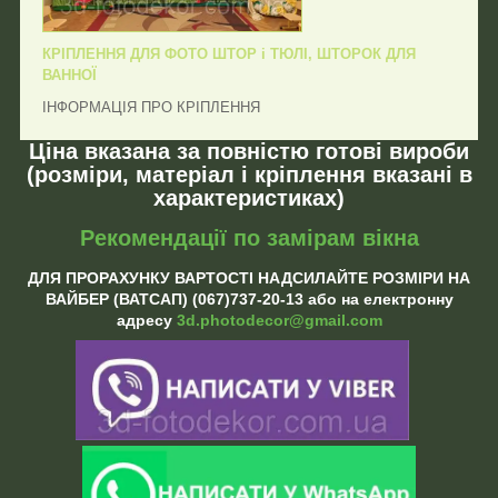
КРІПЛЕННЯ ДЛЯ ФОТО ШТОР і ТЮЛІ, ШТОРОК ДЛЯ
ВАННОЇ
ІНФОРМАЦІЯ ПРО КРІПЛЕННЯ
Ціна вказана за повністю готові вироби
(розміри, матеріал і кріплення вказані в
характеристиках)
Рекомендації по замірам вікна
ДЛЯ ПРОРАХУНКУ ВАРТОСТІ НАДСИЛАЙТЕ РОЗМІРИ НА
ВАЙБЕР (ВАТСАП) (067)737-20-13 або на електронну
адресу
3d.photodecor@gmail.com