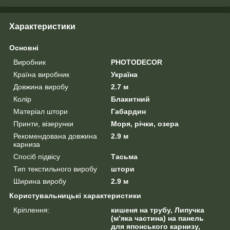
Характеристики
Основні
Виробник
PHOTODECOR
Країна виробник
Україна
Довжина виробу
2.7 м
Колір
Блакитний
Матеріал штори
Габардин
Принти, візерунки
Моря, річки, озера
Рекомендована довжина
2.9 м
карниза
Спосіб підвісу
Тасьма
Тип текстильного виробу
штори
Ширина виробу
2.9 м
Користувальницькі характеристики
Кріплення:
кишеня на трубу, Липучка
(м’яка частина) на панель
для японського карнизу,