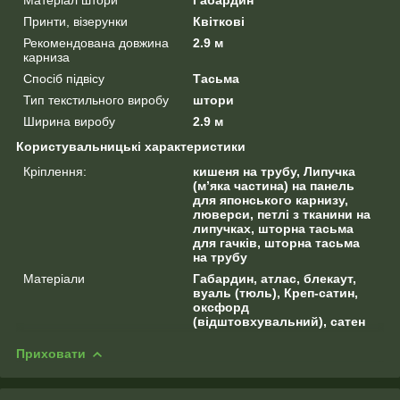
Принти, візерунки
Квіткові
Рекомендована довжина
2.9 м
карниза
Спосіб підвісу
Тасьма
Тип текстильного виробу
штори
Ширина виробу
2.9 м
Користувальницькі характеристики
Кріплення:
кишеня на трубу, Липучка
(м’яка частина) на панель
для японського карнизу,
люверси, петлі з тканини на
липучках, шторна тасьма
для гачків, шторна тасьма
на трубу
Матеріали
Габардин, атлас, блекаут,
вуаль (тюль), Креп-сатин,
оксфорд
(відштовхувальний), сатен
Приховати