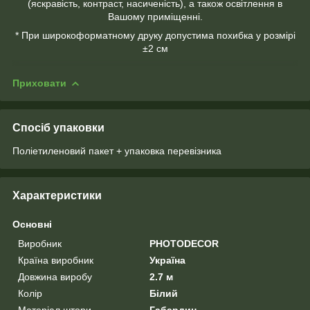
(яскравість, контраст, насиченість), а також освітлення в
Вашому приміщенні.
* При широкоформатному друку допустима похибка у розмірі
±2 см
Приховати
Спосіб упаковки
Поліетиленовий пакет + упаковка перевізника
Характеристики
Основні
Виробник
PHOTODECOR
Країна виробник
Україна
Довжина виробу
2.7 м
Колір
Білий
Матеріал штори
Габардин