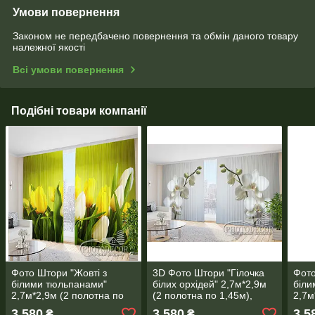
Умови повернення
Законом не передбачено повернення та обмін даного товару
належної якості
Всі умови повернення
Подібні товари компанії
Фото Штори "Жовті з
3D Фото Штори "Гілочка
Фото
білими тюльпанами"
білих орхідей" 2,7м*2,9м
біли
2,7м*2,9м (2 полотна по
(2 полотна по 1,45м),
2,7м
1,45м), тасьма
тасьма
1,45
3 580
3 580
3 5
₴
₴