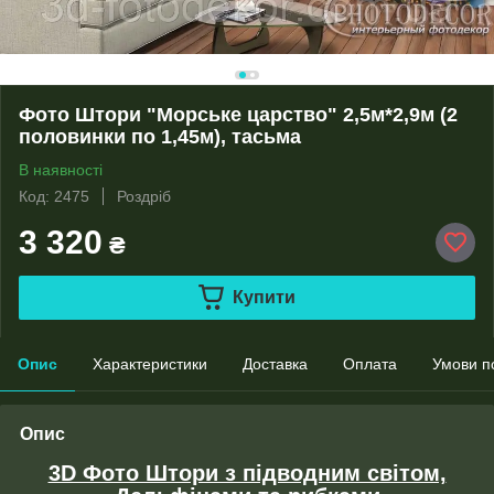
Фото Штори "Морське царство" 2,5м*2,9м (2
половинки по 1,45м), тасьма
В наявності
Код: 2475
Роздріб
3 320
₴
Купити
Опис
Характеристики
Доставка
Оплата
Умови п
Опис
3D Фото Штори з підводним світом,