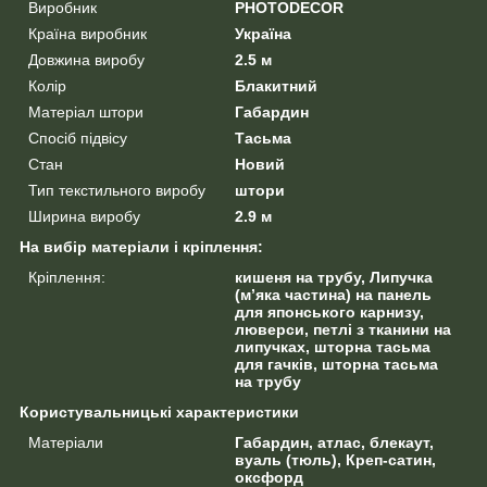
Виробник
PHOTODECOR
Країна виробник
Україна
Довжина виробу
2.5 м
Колір
Блакитний
Матеріал штори
Габардин
Спосіб підвісу
Тасьма
Стан
Новий
Тип текстильного виробу
штори
Ширина виробу
2.9 м
На вибір матеріали і кріплення:
Кріплення:
кишеня на трубу, Липучка
(м’яка частина) на панель
для японського карнизу,
люверси, петлі з тканини на
липучках, шторна тасьма
для гачків, шторна тасьма
на трубу
Користувальницькі характеристики
Матеріали
Габардин, атлас, блекаут,
вуаль (тюль), Креп-сатин,
оксфорд