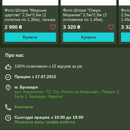
Фото Штори "Морське
Фото Штори "Озеро
Фото
царство" 2,5м*2,6м (2
Морании" 2,5м*2,9м (2
2,5м
полотна по 1,30м), тасьма
половинки по 1,45м),
1,45
тасьма
2 990
3 320
3 3
₴
₴
Купити
Купити
Про нас
100% позитивних з 15 відгуків за рік
Працює з 17.07.2012
м. Бровари
вул. Короленко, 72, ТЦ «Ринок на Київській», Поверх 2,
Бутік 1, Бровари, Україна
Контакти
Сьогодні працює з 10:00 до 19:00
Показати весь графік роботи