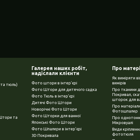
Галерея наших робіт,
Про матер
надіслали клієнти
Як виміряти в
Фото штори в інтер'єрі
вимірів
та тюль)
Фото Штори для дитячого садка
Про тканини 
Покривал, ска
Фото Тюль в інтер'єрі
шторок для в
Дитячі Фото Штори
Про матеріали
Новорічні Фото Штори
Фотошпалер
Фото Шторки для ванної
(Штори та
Про однотонни
Японські Фото Штори
Мікровуалі
Фото Шпалери в інтер'єрі
Види кріплен
фототюля
3D Покривала