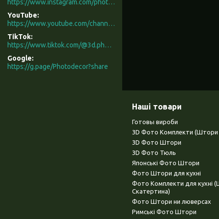
https://www.instagram.com/photodecor.com.ua/
YouTube
https://www.youtube.com/channel/UCXCUerfqRY1Pw7-IptdbqyA/videos
TikTok
https://www.tiktok.com/@3d.photodecor?is_from_webapp=1&sender_device=pc
Google
https://g.page/Photodecor?share
Наші товари
Готовы вироби
3D Фото Комплекти (Штори 
3D Фото Штори
3D Фото Тюль
Японські Фото Штори
Фото Штори для кухні
Фото Комплекти для кухні 
Скатертина)
Фото Штори ни люверсах
Римські Фото Штори