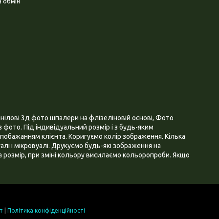
 обмін
нілові 3д фото шпалери на флізеліновій основі, Фото
 фото. Під індивідуальний розмір і з будь-яким
побажанням клієнта. Коригуємо колір зображення. Кілька
алі і мікровуалі. Друкуємо будь-які зображення на
 розмір, при зміні кольору висилаємо кольоропроби. Якщо
т
|
Політика конфіденційності