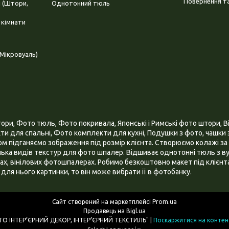
Повернення та
і (Штори,
Однотонний тюль
 кімнати
Мікровуаль)
и, Фото тюль, Фото покривала, Японські і Римські фото штори, Ві
и для спальні, Фото комплекти для кухні, Подушки з фото, чашки з
 підганяємо зображення під розмір клієнта. Створюємо колажі за 
ілька видів текстур для фото шпалер. Відшиває однотонні тюль з ву
х, вінілових фотошпалерах. Робимо безкоштовно макет під клієнта
для нього картинки, то він може вибрати її в фотобанку.
Сайт створений на маркетплейсі
Prom.ua
Продавець на Bigl.ua
ІНТЕРНЕТ МАГАЗИН "3D - ФОТО ІНТЕР’ЄРНИЙ ДЕКОР, ІНТЕР’ЄРНИЙ ТЕКСТИЛЬ" |
Поскаржитися на контен