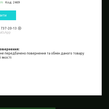
ті
Код:
2469
пити
) 737-20-13
hatsApp
не передбачено повернення та обмін даного товару
 якості