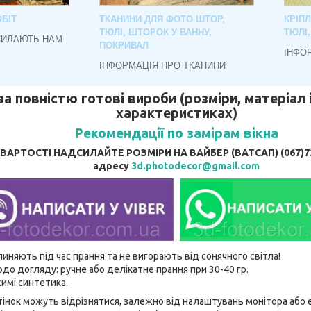
БІТ
ТКАНИНИ ДЛЯ ФОТО ШТОР,
КРІП
ТЮЛІ, ШТОРОК У ВАННУ,
ТЮЛІ
СИЛАЮТЬ НАМ
ПОКРИВАЛ
ІНФО
ІНФОРМАЦІЯ ПРО ТКАНИНИ
за повністю готові вироби (розміри, матеріал і
характеристиках)
Рекомендації по замірам вікна
АРТОСТІ НАДСИЛАЙТЕ РОЗМІРИ НА ВАЙБЕР (ВАТСАП) (067)737
адресу
3d.photodecor@gmail.com
линяють під час прання та не вигорають від сонячного світла!
до догляду: ручне або делікатне прання при 30-40 гр.
имі синтетика.
відтінок можуть відрізнятися, залежно від налаштувань монітора аб