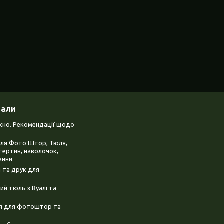
іали
ікно. Рекомендації щодо
для Фото Штор, Тюля,
тертин, наволочок,
анни
 та друк для
й тюль з Вуалі та
ня для фотоштор та