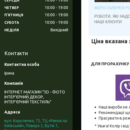
СЕРЕДА
10:00
19:00
ЧЕТВЕР
ФОТО ГАЛЕРЕЯ РО
10:00
19:00
ПʼЯТНИЦЯ
РОБОТИ, ЯКІ НАД
НАШІ КЛІЄНТИ
10:00
19:00
СУБОТА
Вихідний
НЕДІЛЯ
Ціна вказана 
Контакти
ДЛЯ ПРОРАХУНКУ В
Ірина
ІНТЕРНЕТ МАГАЗИН "3D - ФОТО
ІНТЕР’ЄРНИЙ ДЕКОР,
ІНТЕР’ЄРНИЙ ТЕКСТИЛЬ"
Наші вироби не 
Рекомендації що
Прасувати в реж
вул. Короленко, 72, ТЦ «Ринок на
Київській», Поверх 2, Бутік 1,
* Увага! Колір і 