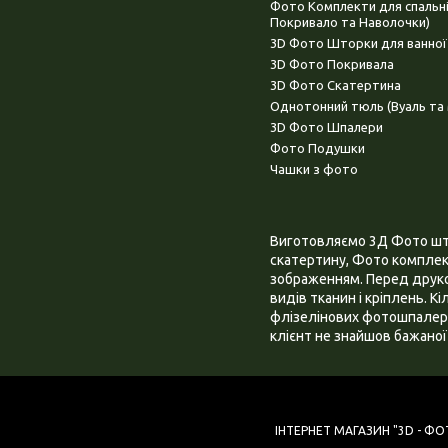
Фото Комплекти для спальн
Покривало та Наволочки)
3D Фото Шторки для ванної
3D Фото Покривала
3D Фото Скатертина
Однотонний тюль (Вуаль та 
3D Фото Шпалери
Фото Подушки
Чашки з фото
Виготовляємо 3Д Фото штор
скатертину, Фото комплект
зображенням. Перед друком
видів тканин і кріплень. К
флізелінових фотошпалера
клієнт не знайшов бажаної 