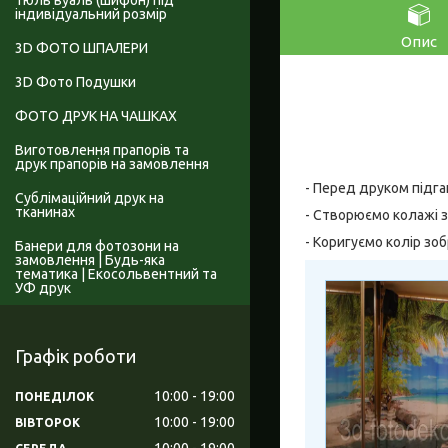
Тюль вуаль (шифон) під
індивідуальний розмір
Опис
3D ФОТО ШПАЛЕРИ
3D Фото Подушки
ФОТО ДРУК НА ЧАШКАХ
Виготовлення прапорів та
друк прапорів на замовлення
- Перед друком підга
Сублімаційний друк на
тканинах
- Створюємо колажі з
- Коригуємо колір зо
Банери для фотозони на
замовлення | Будь-яка
тематика | Екосольвентний та
УФ друк
Графік роботи
10:00
19:00
ПОНЕДІЛОК
10:00
19:00
ВІВТОРОК
10:00
19:00