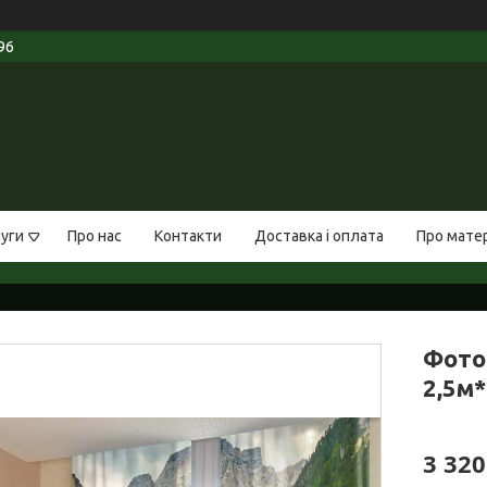
96
луги
Про нас
Контакти
Доставка і оплата
Про мате
Фото
2,5м*
3 320