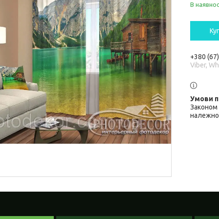
В наявнос
Ку
+380 (67
Viber, W
Законом 
належної