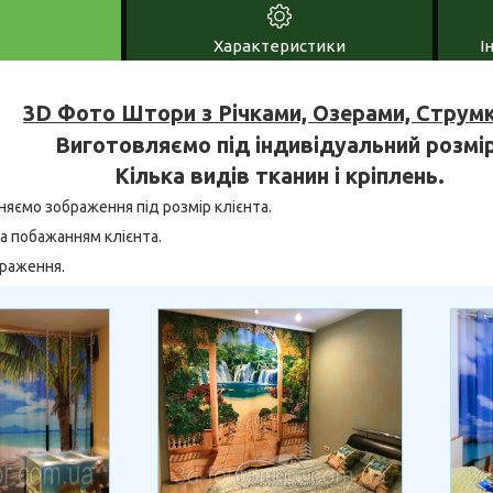
Характеристики
І
3D Фото Штори з Річками, Озерами, Струм
Виготовляємо під індивідуальний розмір
Кілька видів тканин і кріплень.
няємо зображення під розмір клієнта.
а побажанням клієнта.
браження.