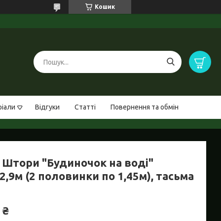
Кошик
ріали
Відгуки
Статті
Повернення та обмін
 Штори "Будиночок на воді"
2,9м (2 половинки по 1,45м), тасьма
 ₴