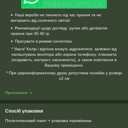
Наші вироби не линяють під час прання та не
вигорають від сонячного світла!
Рекомендації щодо догляду: ручне або делікатне
прання при 30-40 гр.
Прасувати в режимі синтетика.
* Увага! Колір і відтінок можуть відрізнятися, залежно від
налаштувань монітора або екрана телефону, планшета
(яскравість, контраст, насиченість), а також освітлення в
Вашому приміщенні.
* При широкоформатному друку допустима похибка у розмірі
±2 см
Приховати
Спосіб упаковки
Поліетиленовий пакет + упаковка перевізника