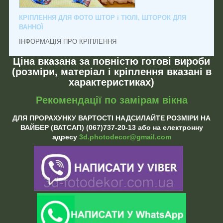
КРІПЛЕННЯ ДЛЯ ФОТО ШТОР і ТЮЛІ, ШТОРОК ДЛЯ
ВАННОЇ
ІНФОРМАЦІЯ ПРО КРІПЛЕННЯ
Ціна вказана за повністю готові вироби
(розміри, матеріал і кріплення вказані в
характеристиках)
Рекомендації по замірам вікна
ДЛЯ ПРОРАХУНКУ ВАРТОСТІ НАДСИЛАЙТЕ РОЗМІРИ НА
ВАЙБЕР (ВАТСАП) (067)737-20-13 або на електронну
адресу
3d.photodecor@gmail.com