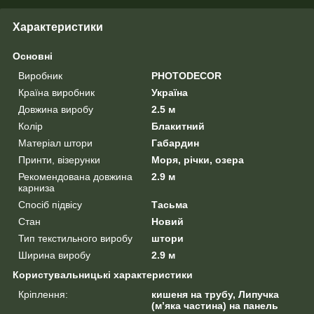
Характеристики
Основні
Виробник
PHOTODECOR
Країна виробник
Україна
Довжина виробу
2.5 м
Колір
Блакитний
Матеріал штори
Габардин
Принти, візерунки
Моря, річки, озера
Рекомендована довжина
2.9 м
карниза
Спосіб підвісу
Тасьма
Стан
Новий
Тип текстильного виробу
штори
Ширина виробу
2.9 м
Користувальницькі характеристики
Кріплення:
кишеня на трубу, Липучка
(м’яка частина) на панель