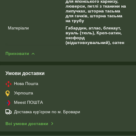
для японського карнизу,
люверси, петлі з тканини на
липучках, шторна тасьма
для гачків, шторна тасьма
на трубу
Матеріали
Габардин, атлас, блекаут,
вуаль (тюль), Креп-сатин,
оксфорд
(відштовхувальний), сатен
Приховати
Умови доставки
Нова Пошта
Укрпошта
Meest ПОШТА
Доставка кур'єром по м. Бровари
Всі умови доставки