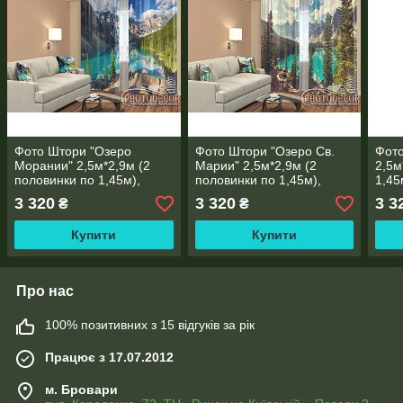
Фото Штори "Озеро
Фото Штори "Озеро Св.
Фото
Морании" 2,5м*2,9м (2
Марии" 2,5м*2,9м (2
2,5м
половинки по 1,45м),
половинки по 1,45м),
1,45
тасьма
тасьма
3 320
3 320
3 3
₴
₴
Купити
Купити
Про нас
100% позитивних з 15 відгуків за рік
Працює з 17.07.2012
м. Бровари