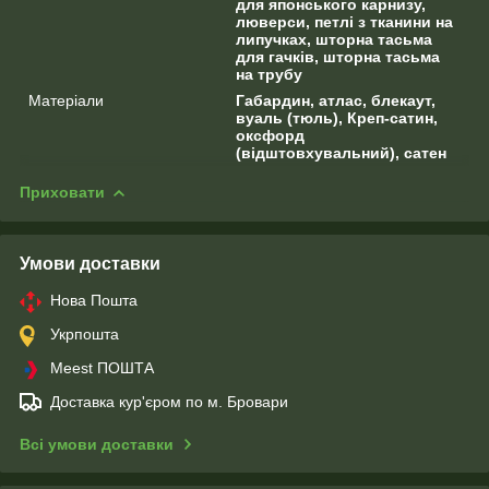
для японського карнизу,
люверси, петлі з тканини на
липучках, шторна тасьма
для гачків, шторна тасьма
на трубу
Матеріали
Габардин, атлас, блекаут,
вуаль (тюль), Креп-сатин,
оксфорд
(відштовхувальний), сатен
Приховати
Умови доставки
Нова Пошта
Укрпошта
Meest ПОШТА
Доставка кур'єром по м. Бровари
Всі умови доставки