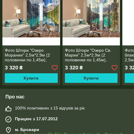
Фото Штори "Озеро
Фото Штори "Озеро Св.
Фото
Морании" 2,5м*2,9м (2
Марии" 2,5м*2,9м (2
блак
половинки по 1,45м),
половинки по 1,45м),
2,5м
тасьма
тасьма
1,45
3 320
3 320
3 3
₴
₴
Купити
Купити
Про нас
100% позитивних з 15 відгуків за рік
Працює з 17.07.2012
м. Бровари