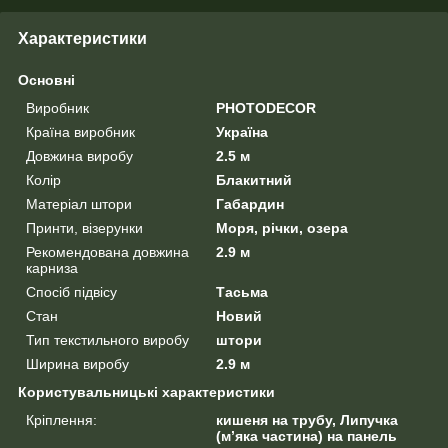
Характеристики
Основні
Виробник
PHOTODECOR
Країна виробник
Україна
Довжина виробу
2.5 м
Колір
Блакитний
Матеріал штори
Габардин
Принти, візерунки
Моря, річки, озера
Рекомендована довжина
2.9 м
карниза
Спосіб підвісу
Тасьма
Стан
Новий
Тип текстильного виробу
штори
Ширина виробу
2.9 м
Користувальницькі характеристики
Кріплення:
кишеня на трубу, Липучка
(м’яка частина) на панель