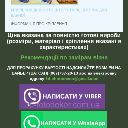
КРІПЛЕННЯ ДЛЯ ФОТО ШТОР і ТЮЛІ, ШТОРОК ДЛЯ
ВАННОЇ
ІНФОРМАЦІЯ ПРО КРІПЛЕННЯ
Ціна вказана за повністю готові вироби
(розміри, матеріал і кріплення вказані в
характеристиках)
Рекомендації по замірам вікна
ДЛЯ ПРОРАХУНКУ ВАРТОСТІ НАДСИЛАЙТЕ РОЗМІРИ НА
ВАЙБЕР (ВАТСАП) (067)737-20-13 або на електронну
адресу
3d.photodecor@gmail.com