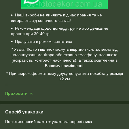
Наші вироби не линяють під час прання та не
вигорають від сонячного світла!
Рекомендації щодо догляду: ручне або делікатне
прання при 30-40 гр.
Прасувати в режимі синтетика.
* Увага! Колір і відтінок можуть відрізнятися, залежно від
налаштувань монітора або екрана телефону, планшета
(яскравість, контраст, насиченість), а також освітлення в
Вашому приміщенні.
* При широкоформатному друку допустима похибка у розмірі
±2 см
Приховати
Спосіб упаковки
Поліетиленовий пакет + упаковка перевізника