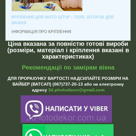
КРІПЛЕННЯ ДЛЯ ФОТО ШТОР і ТЮЛІ, ШТОРОК ДЛЯ
ВАННОЇ
ІНФОРМАЦІЯ ПРО КРІПЛЕННЯ
Ціна вказана за повністю готові вироби
(розміри, матеріал і кріплення вказані в
характеристиках)
Рекомендації по замірам вікна
ДЛЯ ПРОРАХУНКУ ВАРТОСТІ НАДСИЛАЙТЕ РОЗМІРИ НА
ВАЙБЕР (ВАТСАП) (067)737-20-13 або на електронну
адресу
3d.photodecor@gmail.com