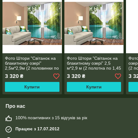
Фото Штори "Світанок на
Фото Штори "Світанок на
Фото
блакитному озері"
блакитному озері" 2,5
озер
2,5м*2,9м (2 половинки по
м*2,9 м (2 полотна по 1,45
(2 п
1,45м), тасьма
м), тасьма
тась
3 320
3 320
3 3
₴
₴
Купити
Купити
Про нас
100% позитивних з 15 відгуків за рік
Працює з 17.07.2012