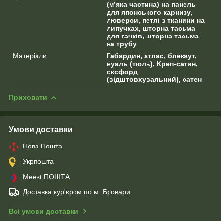
(м’яка частина) на панель
для японського карнизу,
люверси, петлі з тканини на
липучках, шторна тасьма
для гачків, шторна тасьма
на трубу
Матеріали
Габардин, атлас, блекаут,
вуаль (тюль), Креп-сатин,
оксфорд
(відштовхувальний), сатен
Приховати
Умови доставки
Нова Пошта
Укрпошта
Meest ПОШТА
Доставка кур'єром по м. Бровари
Всі умови доставки