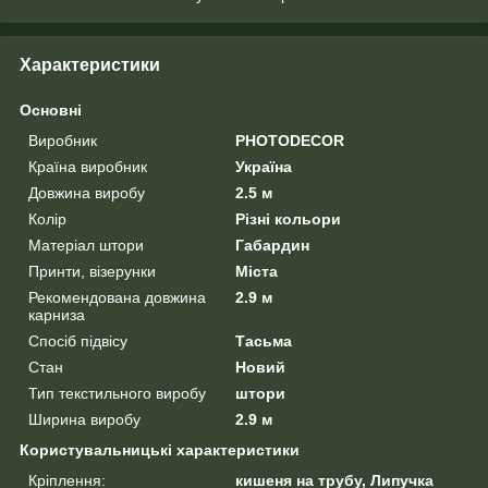
Характеристики
Основні
Виробник
PHOTODECOR
Країна виробник
Україна
Довжина виробу
2.5 м
Колір
Різні кольори
Матеріал штори
Габардин
Принти, візерунки
Міста
Рекомендована довжина
2.9 м
карниза
Спосіб підвісу
Тасьма
Стан
Новий
Тип текстильного виробу
штори
Ширина виробу
2.9 м
Користувальницькі характеристики
Кріплення:
кишеня на трубу, Липучка