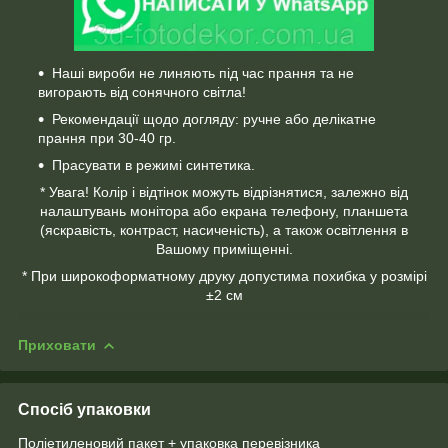
Наші вироби не линяють під час прання та не
вигорають від сонячного світла!
Рекомендації щодо догляду: ручне або делікатне
прання при 30-40 гр.
Прасувати в режимі синтетика.
* Увага! Колір і відтінок можуть відрізнятися, залежно від
налаштувань монітора або екрана телефону, планшета
(яскравість, контраст, насиченість), а також освітлення в
Вашому приміщенні.
* При широкоформатному друку допустима похибка у розмірі
±2 см
Приховати
Спосіб упаковки
Поліетиленовий пакет + упаковка перевізника