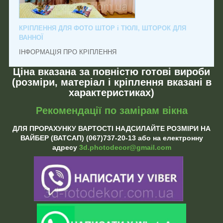
КРІПЛЕННЯ ДЛЯ ФОТО ШТОР і ТЮЛІ, ШТОРОК ДЛЯ
ВАННОЇ
ІНФОРМАЦІЯ ПРО КРІПЛЕННЯ
Ціна вказана за повністю готові вироби
(розміри, матеріал і кріплення вказані в
характеристиках)
Рекомендації по замірам вікна
ДЛЯ ПРОРАХУНКУ ВАРТОСТІ НАДСИЛАЙТЕ РОЗМІРИ НА
ВАЙБЕР (ВАТСАП) (067)737-20-13 або на електронну
адресу
3d.photodecor@gmail.com