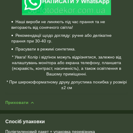
Наші вироби не линяють під час прання та не
вигорають від сонячного світла!
Рекомендації щодо догляду: ручне або делікатне
прання при 30-40 гр.
Прасувати в режимі синтетика.
* Увага! Колір і відтінок можуть відрізнятися, залежно від
налаштувань монітора або екрана телефону, планшета
(яскравість, контраст, насиченість), а також освітлення в
Вашому приміщенні.
* При широкоформатному друку допустима похибка у розмірі
±2 см
Приховати
Спосіб упаковки
Поліетиленовий пакет + упаковка перевізника