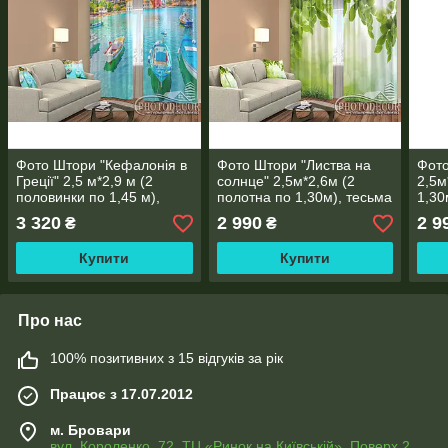
Фото Штори "Кефалонія в
Фото Штори "Листва на
Фото
Греції" 2,5 м*2,9 м (2
солнце" 2,5м*2,6м (2
2,5м
половинки по 1,45 м),
полотна по 1,30м), тесьма
1,30
тасьма
3 320
2 990
2 9
₴
₴
Купити
Купити
Про нас
100% позитивних з 15 відгуків за рік
Працює з 17.07.2012
м. Бровари
вул. Короленко, 72, ТЦ «Ринок на Київській», Поверх 2,