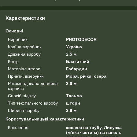
Характеристики
Основні
Виробник
PHOTODECOR
Країна виробник
Україна
Довжина виробу
2.5 м
Колір
Блакитний
Матеріал штори
Габардин
Принти, візерунки
Моря, річки, озера
Рекомендована довжина
2.6 м
карниза
Спосіб підвісу
Тасьма
Тип текстильного виробу
штори
Ширина виробу
2.6 м
Користувальницькі характеристики
Кріплення:
кишеня на трубу, Липучка
(м’яка частина) на панель