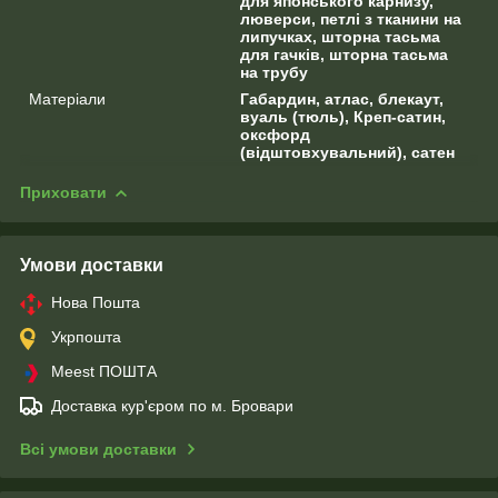
для японського карнизу,
люверси, петлі з тканини на
липучках, шторна тасьма
для гачків, шторна тасьма
на трубу
Матеріали
Габардин, атлас, блекаут,
вуаль (тюль), Креп-сатин,
оксфорд
(відштовхувальний), сатен
Приховати
Умови доставки
Нова Пошта
Укрпошта
Meest ПОШТА
Доставка кур'єром по м. Бровари
Всі умови доставки