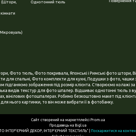
Повернення та
і (Штори,
Однотонний тюль
 кімнати
Мікровуаль)
и, Фото тюль, Фото покривала, Японські і Римські фото штори, Ві
и для спальні, Фото комплекти для кухні, Подушки з фото, чашки з
 підганяємо зображення під розмір клієнта. Створюємо колажі за 
ілька видів текстур для фото шпалер. Відшиває однотонні тюль з ву
х, вінілових фотошпалерах. Робимо безкоштовно макет під клієнта
для нього картинки, то він може вибрати її в фотобанку.
Сайт створений на маркетплейсі
Prom.ua
Продавець на Bigl.ua
ІНТЕРНЕТ МАГАЗИН "3D - ФОТО ІНТЕР’ЄРНИЙ ДЕКОР, ІНТЕР’ЄРНИЙ ТЕКСТИЛЬ" |
Поскаржитися на контен