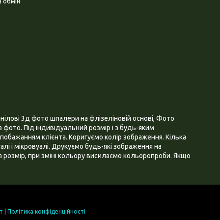
 обмін
нілові 3д фото шпалери на флізеліновій основі, Фото
 фото. Під індивідуальний розмір і з будь-яким
побажанням клієнта. Коригуємо колір зображення. Кілька
алі і мікровуалі. Друкуємо будь-які зображення на
 розмір, при зміні кольору висилаємо кольоропроби. Якщо
т
|
Політика конфіденційності