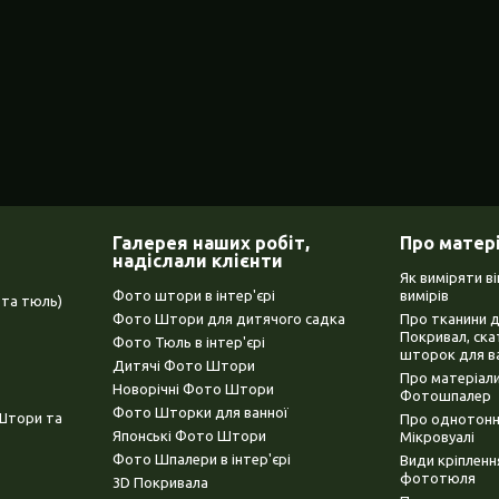
Галерея наших робіт,
Про матер
надіслали клієнти
Як виміряти в
Фото штори в інтер'єрі
вимірів
та тюль)
Фото Штори для дитячого садка
Про тканини 
Покривал, ска
Фото Тюль в інтер'єрі
шторок для в
Дитячі Фото Штори
Про матеріали
Новорічні Фото Штори
Фотошпалер
Фото Шторки для ванної
(Штори та
Про однотонни
Японські Фото Штори
Мікровуалі
Фото Шпалери в інтер'єрі
Види кріплен
фототюля
3D Покривала