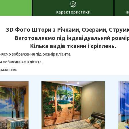
Характеристики
І
3D Фото Штори з Річками, Озерами, Струм
Виготовляємо під індивідуальний розмір
Кілька видів тканин і кріплень.
няємо зображення під розмір клієнта.
а побажанням клієнта.
браження.