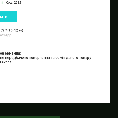
ті
Код:
2385
пити
) 737-20-13
hatsApp
не передбачено повернення та обмін даного товару
 якості