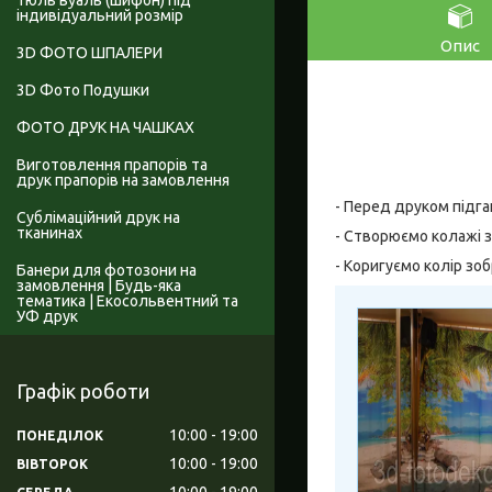
Тюль вуаль (шифон) під
індивідуальний розмір
Опис
3D ФОТО ШПАЛЕРИ
3D Фото Подушки
ФОТО ДРУК НА ЧАШКАХ
Виготовлення прапорів та
друк прапорів на замовлення
- Перед друком підга
Сублімаційний друк на
тканинах
- Створюємо колажі з
- Коригуємо колір зо
Банери для фотозони на
замовлення | Будь-яка
тематика | Екосольвентний та
УФ друк
Графік роботи
10:00
19:00
ПОНЕДІЛОК
10:00
19:00
ВІВТОРОК
10:00
19:00