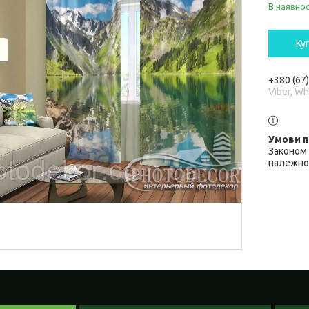
В наявнос
Ку
+380 (67
Viber, W
Законом 
належної