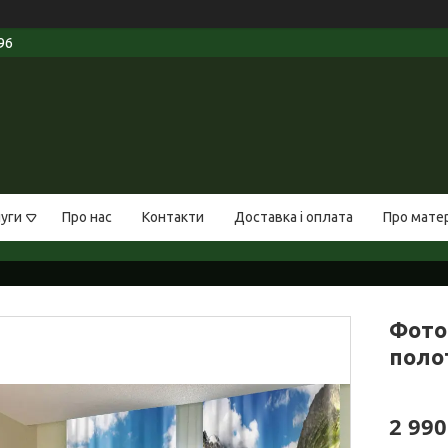
96
луги
Про нас
Контакти
Доставка і оплата
Про мате
Фото 
полот
2 990