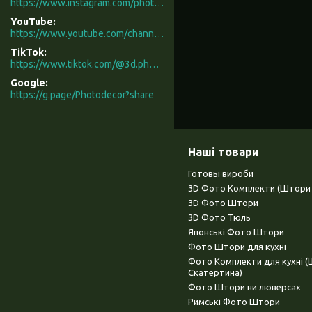
https://www.instagram.com/photodecor.com.ua/
YouTube
https://www.youtube.com/channel/UCXCUerfqRY1Pw7-IptdbqyA/videos
TikTok
https://www.tiktok.com/@3d.photodecor?is_from_webapp=1&sender_device=pc
Google
https://g.page/Photodecor?share
Наші товари
Готовы вироби
3D Фото Комплекти (Штори 
3D Фото Штори
3D Фото Тюль
Японські Фото Штори
Фото Штори для кухні
Фото Комплекти для кухні 
Скатертина)
Фото Штори ни люверсах
Римські Фото Штори