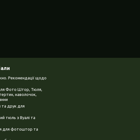
іали
ікно. Рекомендації щодо
для Фото Штор, Тюля,
тертин, наволочок,
анни
 та друк для
й тюль з Вуалі та
ня для фотоштор та