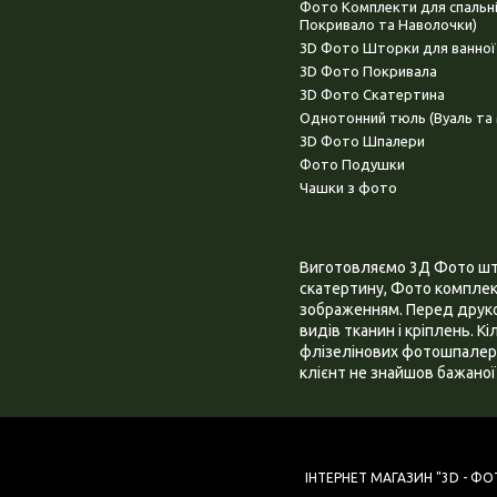
Фото Комплекти для спальн
Покривало та Наволочки)
3D Фото Шторки для ванної
3D Фото Покривала
3D Фото Скатертина
Однотонний тюль (Вуаль та 
3D Фото Шпалери
Фото Подушки
Чашки з фото
Виготовляємо 3Д Фото штор
скатертину, Фото комплект
зображенням. Перед друком
видів тканин і кріплень. К
флізелінових фотошпалера
клієнт не знайшов бажаної 