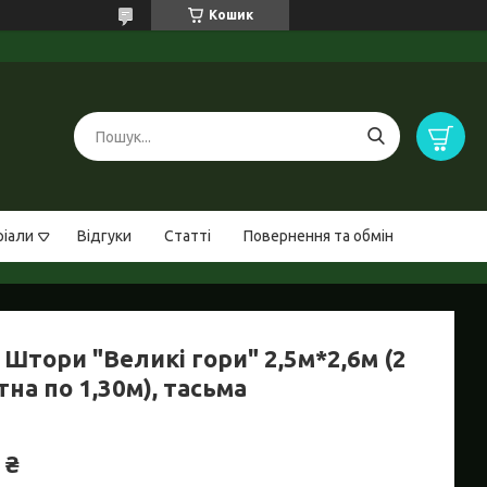
Кошик
ріали
Відгуки
Статті
Повернення та обмін
Штори "Великі гори" 2,5м*2,6м (2
на по 1,30м), тасьма
 ₴