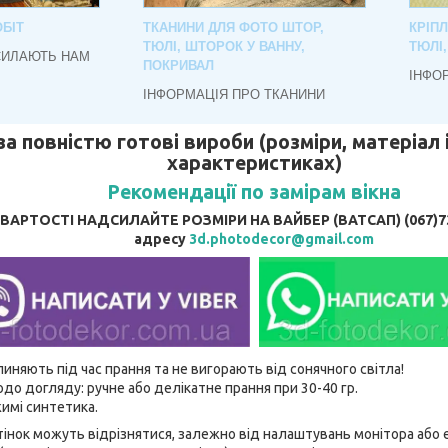
БІТ
ТКАНИНИ ДЛЯ ФОТО ШТОР,
КРІП
ТЮЛІ, ШТОРОК У ВАННУ,
ТЮЛІ
СИЛАЮТЬ НАМ
ПОКРИВАЛ
ІНФО
ІНФОРМАЦІЯ ПРО ТКАНИНИ
за повністю готові вироби (розміри, матеріал і
характеристиках)
Рекомендації по замірам вікна
АРТОСТІ НАДСИЛАЙТЕ РОЗМІРИ НА ВАЙБЕР (ВАТСАП) (067)737
адресу
3d.photodecor@gmail.com
линяють під час прання та не вигорають від сонячного світла!
до догляду: ручне або делікатне прання при 30-40 гр.
имі синтетика.
відтінок можуть відрізнятися, залежно від налаштувань монітора аб