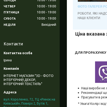
СЕРЕДА
10:00
19:00
ЧЕТВЕР
ФОТО ГАЛЕРЕЯ РО
10:00
19:00
ПʼЯТНИЦЯ
РОБОТИ, ЯКІ НАД
НАШІ КЛІЄНТИ
10:00
19:00
СУБОТА
Вихідний
НЕДІЛЯ
Ціна вказана 
Контакти
ДЛЯ ПРОРАХУНКУ В
Ірина
ІНТЕРНЕТ МАГАЗИН "3D - ФОТО
ІНТЕР’ЄРНИЙ ДЕКОР,
ІНТЕР’ЄРНИЙ ТЕКСТИЛЬ"
Наші вироби не 
Рекомендації що
Прасувати в реж
вул. Короленко, 72, ТЦ «Ринок на
Київській», Поверх 2, Бутік 1,
* Увага! Колір і 