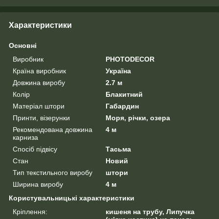
Характеристики
Основні
Виробник
PHOTODECOR
Країна виробник
Україна
Довжина виробу
2.7 м
Колір
Блакитний
Матеріал штори
Габардин
Принти, візерунки
Моря, річки, озера
Рекомендована довжина
4 м
карниза
Спосіб підвісу
Тасьма
Стан
Новий
Тип текстильного виробу
штори
Ширина виробу
4 м
Користувальницькі характеристики
Кріплення:
кишеня на трубу, Липучка