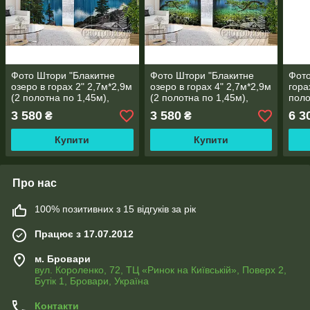
Фото Штори "Блакитне
Фото Штори "Блакитне
Фото
озеро в горах 2" 2,7м*2,9м
озеро в горах 4" 2,7м*2,9м
гора
(2 полотна по 1,45м),
(2 полотна по 1,45м),
поло
тасьма
тасьма
3 580
3 580
6 3
₴
₴
Купити
Купити
Про нас
100% позитивних з 15 відгуків за рік
Працює з 17.07.2012
м. Бровари
вул. Короленко, 72, ТЦ «Ринок на Київській», Поверх 2,
Бутік 1, Бровари, Україна
Контакти