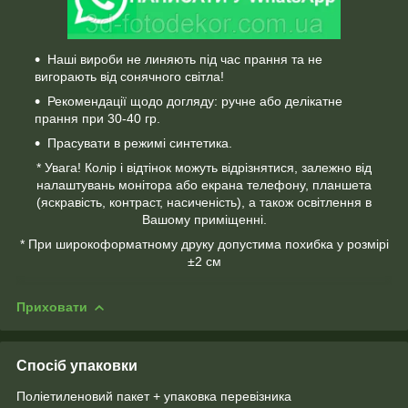
Наші вироби не линяють під час прання та не
вигорають від сонячного світла!
Рекомендації щодо догляду: ручне або делікатне
прання при 30-40 гр.
Прасувати в режимі синтетика.
* Увага! Колір і відтінок можуть відрізнятися, залежно від
налаштувань монітора або екрана телефону, планшета
(яскравість, контраст, насиченість), а також освітлення в
Вашому приміщенні.
* При широкоформатному друку допустима похибка у розмірі
±2 см
Приховати
Спосіб упаковки
Поліетиленовий пакет + упаковка перевізника