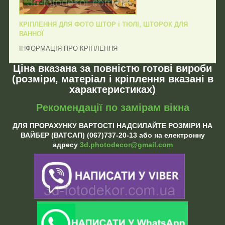
КРІПЛЕННЯ ДЛЯ ФОТО ШТОР і ТЮЛІ, ШТОРОК ДЛЯ
ВАННОЇ
ІНФОРМАЦІЯ ПРО КРІПЛЕННЯ
Ціна вказана за повністю готові вироби
(розміри, матеріал і кріплення вказані в
характеристиках)
Рекомендації по замірам вікна
ДЛЯ ПРОРАХУНКУ ВАРТОСТІ НАДСИЛАЙТЕ РОЗМІРИ НА
ВАЙБЕР (ВАТСАП) (067)737-20-13 або на електронну
адресу
3d.photodecor@gmail.com