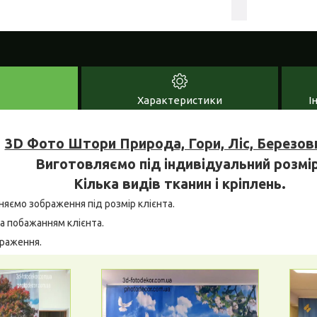
Характеристики
І
3D Фото Штори Природа, Гори, Ліс, Березов
Виготовляємо під індивідуальний розмір
Кілька видів тканин і кріплень.
няємо зображення під розмір клієнта.
а побажанням клієнта.
браження.