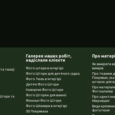
Галерея наших робіт,
Про матер
надіслали клієнти
Як виміряти в
Фото штори в інтер'єрі
вимірів
та тюль)
Фото Штори для дитячого садка
Про тканини 
Покривал, ска
Фото Тюль в інтер'єрі
шторок для в
Дитячі Фото Штори
Про матеріали
Новорічні Фото Штори
Фотошпалер
Фото Шторки для ванної
(Штори та
Про однотонни
Японські Фото Штори
Мікровуалі
Фото Шпалери в інтер'єрі
Види кріплен
фототюля
3D Покривала