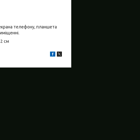
о екрана телефону, планшета
риміщенні.
±2 см