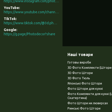
https://www.instagram.com/photodecor.com.ua/
YouTube
https://www.youtube.com/channel/UCXCUerfqRY1Pw7-IptdbqyA/videos
TikTok
https://www.tiktok.com/@3d.photodecor?is_from_webapp=1&sender_device=pc
Google
https://g.page/Photodecor?share
Наші товари
Готовы вироби
3D Фото Комплекти (Штори 
3D Фото Штори
3D Фото Тюль
Японські Фото Штори
Фото Штори для кухні
Фото Комплекти для кухні 
Скатертина)
Фото Штори ни люверсах
Римські Фото Штори