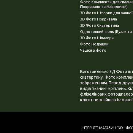
Фото Комплекти для спальн
Покривало та Наволочки)
3D Фото Шторки для ванної
3D Фото Покривала
3D Фото Скатертина
Однотонний тюль (Вуаль та 
3D Фото Шпалери
Фото Подушки
Чашки з фото
Виготовляємо 3Д Фото штор
скатертину, Фото комплект
зображенням. Перед друком
видів тканин і кріплень. К
флізелінових фотошпалера
клієнт не знайшов бажаної 