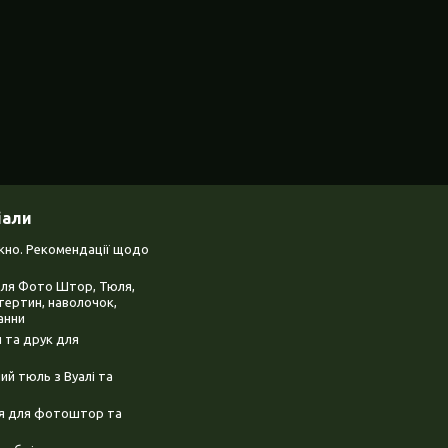
іали
ікно. Рекомендації щодо
для Фото Штор, Тюля,
тертин, наволочок,
анни
 та друк для
й тюль з Вуалі та
ня для фотоштор та