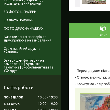
Тюль вуаль (шифон) під
індивідуальний розмір
3D ФОТО ШПАЛЕРИ
3D Фото Подушки
ФОТО ДРУК НА ЧАШКАХ
Опис
Виготовлення прапорів та
друк прапорів на замовлення
Сублімаційний друк на
тканинах
Банери для фотозони на
замовлення | Будь-яка
тематика | Екосольвентний та
УФ друк
- Перед друком підга
- Створюємо колажі з
- Коригуємо колір зо
Графік роботи
10:00
19:00
ПОНЕДІЛОК
10:00
19:00
ВІВТОРОК
10:00
19:00