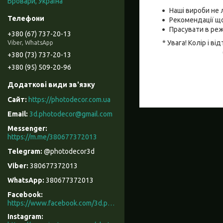
Бровари, Україна
Наші вироби не 
Рекомендації що
Прасувати в реж
+380 (67) 737-20-13
* Увага! Колір і 
Viber, WhatsApp
+380 (73) 737-20-13
+380 (95) 509-20-96
https://photodecor.com.ua
3d.photodecor@gmail.com
https://m.me/380677372013
@photodecor3d
380677372013
380677372013
Facebook
https://www.facebook.com/3d.photodecor/
Instagram