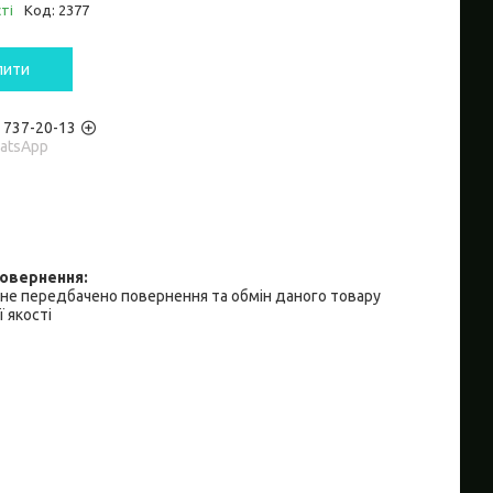
ті
Код:
2377
пити
) 737-20-13
hatsApp
не передбачено повернення та обмін даного товару
 якості