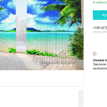
В наявнос
Ку
+380 (67
Viber, W
Законом 
належної