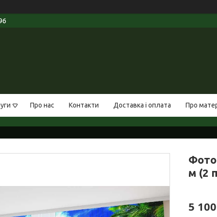
96
луги
Про нас
Контакти
Доставка і оплата
Про мате
Фото
м (2 
5 100