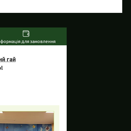
нформація для замовлення
ий гай
!