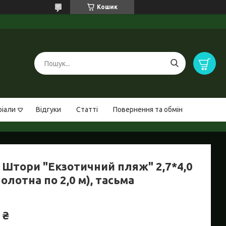
Кошик
ріали
Відгуки
Статті
Повернення та обмін
 Штори "Екзотичний пляж" 2,7*4,0
полотна по 2,0 м), тасьма
 ₴