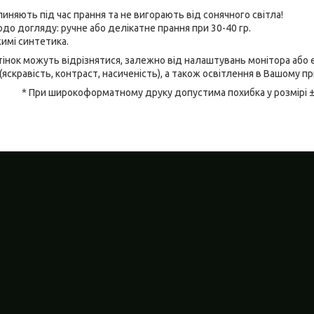
линяють під час прання та не вигорають від сонячного світла!
до догляду: ручне або делікатне прання при 30-40 гр.
имі синтетика.
відтінок можуть відрізнятися, залежно від налаштувань монітора аб
(яскравість, контраст, насиченість), а також освітлення в Вашому п
* При широкоформатному друку допустима похибка у розмірі 