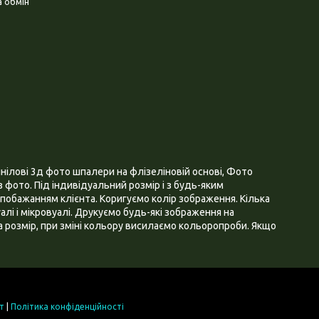
 обмін
нілові 3д фото шпалери на флізеліновій основі, Фото
 фото. Під індивідуальний розмір і з будь-яким
побажанням клієнта. Коригуємо колір зображення. Кілька
алі і мікровуалі. Друкуємо будь-які зображення на
 розмір, при зміні кольору висилаємо кольоропроби. Якщо
т
|
Політика конфіденційності