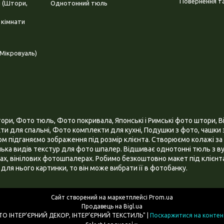
Повернення та
і (Штори,
Однотонний тюль
 кімнати
Мікровуаль)
и, Фото тюль, Фото покривала, Японські і Римські фото штори, Ві
и для спальні, Фото комплекти для кухні, Подушки з фото, чашки з
 підганяємо зображення під розмір клієнта. Створюємо колажі за 
ілька видів текстур для фото шпалер. Відшиває однотонні тюль з ву
х, вінілових фотошпалерах. Робимо безкоштовно макет під клієнта
для нього картинки, то він може вибрати її в фотобанку.
Сайт створений на маркетплейсі
Prom.ua
Продавець на Bigl.ua
ІНТЕРНЕТ МАГАЗИН "3D - ФОТО ІНТЕР’ЄРНИЙ ДЕКОР, ІНТЕР’ЄРНИЙ ТЕКСТИЛЬ" |
Поскаржитися на контен