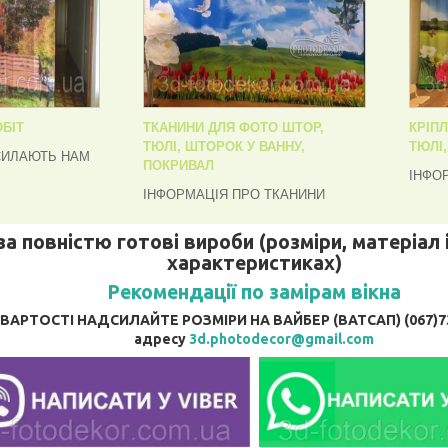
БІТ
ТКАНИНИ ДЛЯ ФОТО ШТОР,
КРІП
ТЮЛІ, ШТОРОК У ВАННУ,
ТЮЛІ
СИЛАЮТЬ НАМ
ПОКРИВАЛ
ІНФО
ІНФОРМАЦІЯ ПРО ТКАНИНИ
за повністю готові вироби (розміри, матеріал і
характеристиках)
Рекомендації по замірам вікна
АРТОСТІ НАДСИЛАЙТЕ РОЗМІРИ НА ВАЙБЕР (ВАТСАП) (067)737
адресу
3d.photodecor@gmail.com