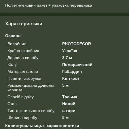
Поліетиленовий пакет + упаковка перевізника
Характеристики
Основні
Виробник
PHOTODECOR
Країна виробник
Україна
Довжина виробу
2.7 м
Колір
Помаранчевий
Матеріал штори
Габардин
Принти, візерунки
Квіткові
Рекомендована довжина
5 м
карниза
Спосіб підвісу
Тасьма
Стан
Новий
Тип текстильного виробу
штори
Ширина виробу
5 м
Користувальницькі характеристики