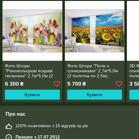
Фото Штори
Фото Штори "Поле з
3D Ф
"Різнокольорові яскраві
соняшниками" 2,7м*5,0м
соня
тюльпани" 2,7м*5,0м (2
(2 полотна по 2,5м),
поло
полотна по 2,5м), тасьма
тасьма
6 300
5 700
3 5
₴
₴
Купити
Купити
Про нас
100% позитивних з 15 відгуків за рік
Працює з 17.07.2012