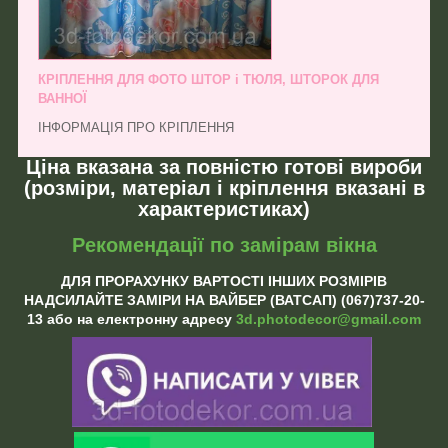
КРІПЛЕННЯ ДЛЯ ФОТО ШТОР і ТЮЛЯ, ШТОРОК ДЛЯ
ВАННОЇ
ІНФОРМАЦІЯ ПРО КРІПЛЕННЯ
Ціна вказана за повністю готові вироби
(розміри, матеріал і кріплення вказані в
характеристиках)
Рекомендації по замірам вікна
ДЛЯ ПРОРАХУНКУ ВАРТОСТІ ІНШИХ РОЗМІРІВ
НАДСИЛАЙТЕ ЗАМІРИ НА ВАЙБЕР (ВАТСАП) (067)737-20-
13 або на електронну адресу
3d.photodecor@gmail.com