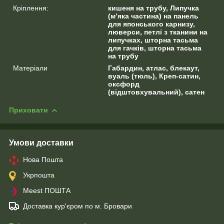
Кріплення:
кишеня на трубу, Липучка
(м’яка частина) на панель
для японського карнизу,
люверси, петлі з тканини на
липучках, шторна тасьма
для гачків, шторна тасьма
на трубу
Матеріали
Габардин, атлас, блекаут,
вуаль (тюль), Креп-сатин,
оксфорд
(відштовхувальний), сатен
Приховати
Умови доставки
Нова Пошта
Укрпошта
Meest ПОШТА
Доставка кур'єром по м. Бровари