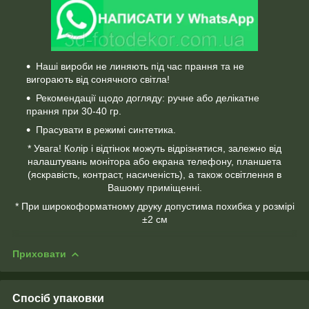
Наші вироби не линяють під час прання та не
вигорають від сонячного світла!
Рекомендації щодо догляду: ручне або делікатне
прання при 30-40 гр.
Прасувати в режимі синтетика.
* Увага! Колір і відтінок можуть відрізнятися, залежно від
налаштувань монітора або екрана телефону, планшета
(яскравість, контраст, насиченість), а також освітлення в
Вашому приміщенні.
* При широкоформатному друку допустима похибка у розмірі
±2 см
Приховати
Спосіб упаковки