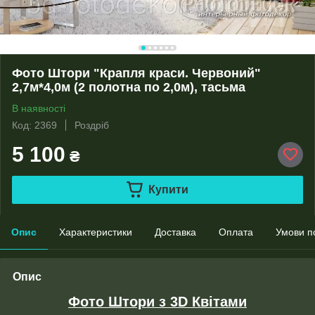
Фото Штори "Крапля краси. Червоний"
2,7м*4,0м (2 полотна по 2,0м), тасьма
В наявності
Код: 2369
Роздріб
5 100
₴
Купити
Опис
Характеристики
Доставка
Оплата
Умови п
Опис
Фото Штори з 3D Квітами