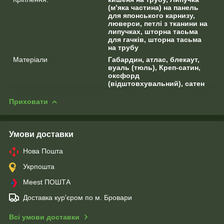
(м’яка частина) на панель
для японського карнизу,
люверси, петлі з тканини на
липучках, шторна тасьма
для гачків, шторна тасьма
на трубу
Матеріали
Габардин, атлас, блекаут,
вуаль (тюль), Креп-сатин,
оксфорд
(відштовхувальний), сатен
Приховати
Умови доставки
Нова Пошта
Укрпошта
Meest ПОШТА
Доставка кур'єром по м. Бровари
Всі умови доставки