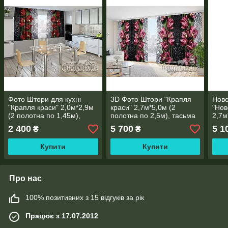
Фото Штори для кухні
3D Фото Штори "Крапля
Ново
"Крапля краси" 2,0м*2,9м
краси" 2,7м*5,0м (2
"Нов
(2 полотна по 1,45м),
полотна по 2,5м), тасьма
2,7м
тасьма
2,0м
2 400
5 700
5 1
₴
₴
Купити
Купити
Про нас
100% позитивних з 15 відгуків за рік
Працює з 17.07.2012