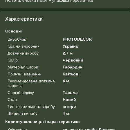
Поліетиленовий пакет + упаковка перевізника
Характеристики
Основні
Виробник
PHOTODECOR
Країна виробник
Україна
Довжина виробу
2.7 м
Колір
Червоний
Матеріал штори
Габардин
Принти, візерунки
Квіткові
Рекомендована довжина
4 м
карниза
Спосіб підвісу
Тасьма
Стан
Новий
Тип текстильного виробу
штори
Ширина виробу
4 м
Користувальницькі характеристики
Кріплення:
кишеня на трубу, Липучка