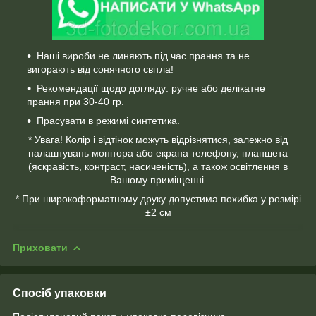
Наші вироби не линяють під час прання та не
вигорають від сонячного світла!
Рекомендації щодо догляду: ручне або делікатне
прання при 30-40 гр.
Прасувати в режимі синтетика.
* Увага! Колір і відтінок можуть відрізнятися, залежно від
налаштувань монітора або екрана телефону, планшета
(яскравість, контраст, насиченість), а також освітлення в
Вашому приміщенні.
* При широкоформатному друку допустима похибка у розмірі
±2 см
Приховати
Спосіб упаковки