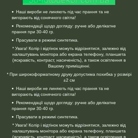
Наші вироби не линяють під час прання та не
вигорають від сонячного світла!
Рекомендації щодо догляду: ручне або делікатне
прання при 30-40 гр.
Прасувати в режимі синтетика.
* Увага! Колір і відтінок можуть відрізнятися, залежно від
налаштувань монітора або екрана телефону, планшета
(яскравість, контраст, насиченість), а також освітлення в
Вашому приміщенні.
* При широкоформатному друку допустима похибка у розмірі
±2 см
Наші вироби не линяють під час прання та не
вигорають від сонячного світла!
Рекомендації щодо догляду: ручне або делікатне
прання при 30-40 гр.
Прасувати в режимі синтетика.
* Увага! Колір і відтінок можуть відрізнятися, залежно від
налаштувань монітора або екрана телефону, планшета
(яскравість, контраст, насиченість), а також освітлення в