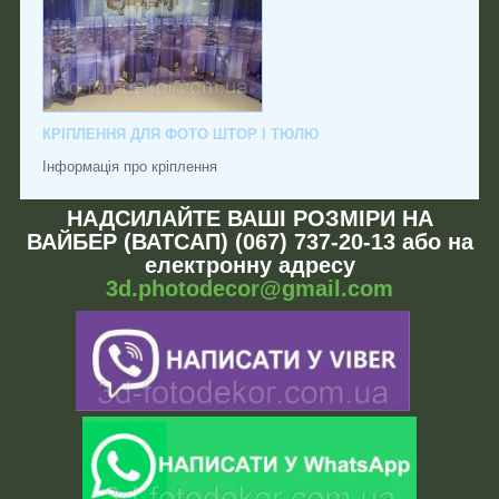
КРІПЛЕННЯ ДЛЯ ФОТО ШТОР І ТЮЛЮ
Інформація про кріплення
НАДСИЛАЙТЕ ВАШІ РОЗМІРИ НА
ВАЙБЕР (ВАТСАП) (067) 737-20-13 або на
електронну адресу
3d.photodecor@gmail.com