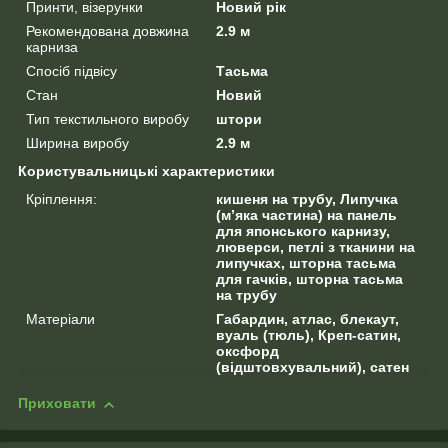
Принти, візерунки
Новий рік
Рекомендована довжина
2.9 м
карниза
Спосіб підвісу
Тасьма
Стан
Новий
Тип текстильного виробу
штори
Ширина виробу
2.9 м
Користувальницькі характеристики
Кріплення:
кишеня на трубу, Липучка
(м’яка частина) на панель
для японського карнизу,
люверси, петлі з тканини на
липучках, шторна тасьма
для гачків, шторна тасьма
на трубу
Матеріали
Габардин, атлас, блекаут,
вуаль (тюль), Креп-сатин,
оксфорд
(відштовхувальний), сатен
Приховати