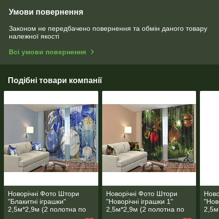
Умови повернення
Законом не передбачено повернення та обмін даного товару
належної якості
Всі умови повернення
Подібні товари компанії
Новорічні Фото Штори
Новорічні Фото Штори
Ново
"Блакитні іграшки"
"Новорічні іграшки 1"
"Нов
2,5м*2,9м (2 полотна по
2,5м*2,9м (2 полотна по
2,5м
1,45м), тасьма
1,45м), тасьма
1,45