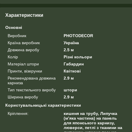
Характеристики
Основні
Виробник
PHOTODECOR
Країна виробник
Україна
Довжина виробу
2.5 м
Колір
Різні кольори
Матеріал штори
Габардин
Принти, візерунки
Квіткові
Рекомендована довжина
2.9 м
карниза
Тип текстильного виробу
штори
Ширина виробу
2.9 м
Користувальницькі характеристики
Кріплення:
кишеня на трубу, Липучка
(м’яка частина) на панель
для японського карнизу,
люверси, петлі з тканини на