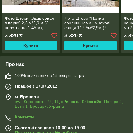
Фото Штори "Захід сонця
Фото Штори "Поле з
Фото
в парку" 2,5 м*2,9 м (2
соняшниками на заході
на н
полотна по 1,45 м),
сонця 1" 2,5м*2,9м (2
м (2
тасьма
полотна по 1,45м)
тась
3 320
3 320
3 3
₴
₴
Купити
Купити
Про нас
100% позитивних з 15 відгуків за рік
Працює з 17.07.2012
м. Бровари
вул. Короленко, 72, ТЦ «Ринок на Київській», Поверх 2,
Бутік 1, Бровари, Україна
Контакти
Сьогодні працює з 10:00 до 19:00
Показати весь графік роботи