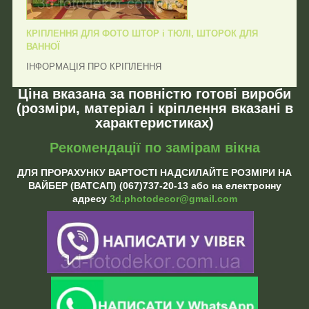
КРІПЛЕННЯ ДЛЯ ФОТО ШТОР і ТЮЛІ, ШТОРОК ДЛЯ
ВАННОЇ
ІНФОРМАЦІЯ ПРО КРІПЛЕННЯ
Ціна вказана за повністю готові вироби
(розміри, матеріал і кріплення вказані в
характеристиках)
Рекомендації по замірам вікна
ДЛЯ ПРОРАХУНКУ ВАРТОСТІ НАДСИЛАЙТЕ РОЗМІРИ НА
ВАЙБЕР (ВАТСАП) (067)737-20-13 або на електронну
адресу
3d.photodecor@gmail.com