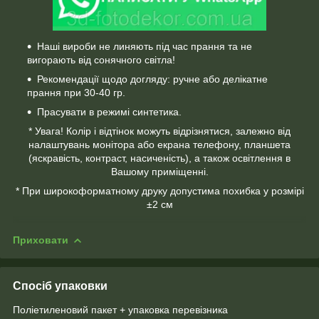
Наші вироби не линяють під час прання та не
вигорають від сонячного світла!
Рекомендації щодо догляду: ручне або делікатне
прання при 30-40 гр.
Прасувати в режимі синтетика.
* Увага! Колір і відтінок можуть відрізнятися, залежно від
налаштувань монітора або екрана телефону, планшета
(яскравість, контраст, насиченість), а також освітлення в
Вашому приміщенні.
* При широкоформатному друку допустима похибка у розмірі
±2 см
Приховати
Спосіб упаковки
Поліетиленовий пакет + упаковка перевізника