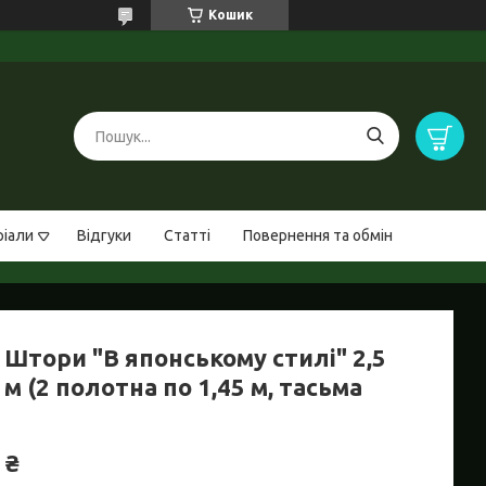
Кошик
ріали
Відгуки
Статті
Повернення та обмін
 Штори "В японському стилі" 2,5
 м (2 полотна по 1,45 м, тасьма
 ₴