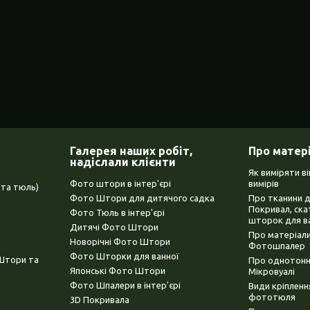
Галерея наших робіт,
Про матер
надіслали клієнти
Як виміряти в
Фото штори в інтер'єрі
вимірів
та тюль)
Фото Штори для дитячого садка
Про тканини 
Покривал, ска
Фото Тюль в інтер'єрі
шторок для в
Дитячі Фото Штори
Про матеріали
Новорічні Фото Штори
Фотошпалер
Фото Шторки для ванної
(Штори та
Про однотонни
Японські Фото Штори
Мікровуалі
Фото Шпалери в інтер'єрі
Види кріплен
фототюля
3D Покривала