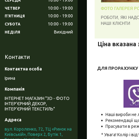
СЕРЕДА
10:00
19:00
ЧЕТВЕР
ФОТО ГАЛЕРЕЯ РО
10:00
19:00
ПʼЯТНИЦЯ
РОБОТИ, ЯКІ НАД
НАШІ КЛІЄНТИ
10:00
19:00
СУБОТА
Вихідний
НЕДІЛЯ
Ціна вказана 
Контакти
ДЛЯ ПРОРАХУНКУ В
Ірина
ІНТЕРНЕТ МАГАЗИН "3D - ФОТО
ІНТЕР’ЄРНИЙ ДЕКОР,
ІНТЕР’ЄРНИЙ ТЕКСТИЛЬ"
Наші вироби не 
Рекомендації що
Прасувати в реж
вул. Короленко, 72, ТЦ «Ринок на
Київській», Поверх 2, Бутік 1,
* Увага! Колір і 