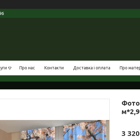
96
луги
Про нас
Контакти
Доставка і оплата
Про мате
Фото
м*2,9
3 320