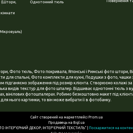
Повернення та
і (Штори,
Однотонний тюль
 кімнати
Мікровуаль)
и, Фото тюль, Фото покривала, Японські і Римські фото штори, Ві
и для спальні, Фото комплекти для кухні, Подушки з фото, чашки з
 підганяємо зображення під розмір клієнта. Створюємо колажі за 
ілька видів текстур для фото шпалер. Відшиває однотонні тюль з ву
х, вінілових фотошпалерах. Робимо безкоштовно макет під клієнта
для нього картинки, то він може вибрати її в фотобанку.
Сайт створений на маркетплейсі
Prom.ua
Продавець на Bigl.ua
ІНТЕРНЕТ МАГАЗИН "3D - ФОТО ІНТЕР’ЄРНИЙ ДЕКОР, ІНТЕР’ЄРНИЙ ТЕКСТИЛЬ" |
Поскаржитися на контен