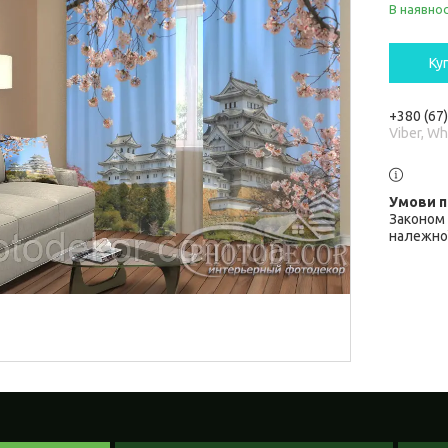
В наявнос
Ку
+380 (67
Viber, W
Законом 
належної