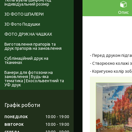
Тюль вуаль (шифон) під
індивідуальний розмір
Опис
3D ФОТО ШПАЛЕРИ
3D Фото Подушки
ФОТО ДРУК НА ЧАШКАХ
Виготовлення прапорів та
друк прапорів на замовлення
- Перед друком підга
Сублімаційний друк на
тканинах
- Створюємо колажі з
- Коригуємо колір зо
Банери для фотозони на
замовлення | Будь-яка
тематика | Екосольвентний та
УФ друк
Графік роботи
10:00
19:00
ПОНЕДІЛОК
10:00
19:00
ВІВТОРОК
10:00
19:00