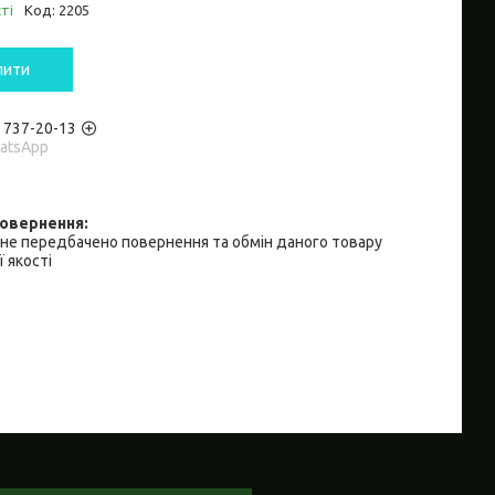
ті
Код:
2205
пити
) 737-20-13
hatsApp
не передбачено повернення та обмін даного товару
 якості