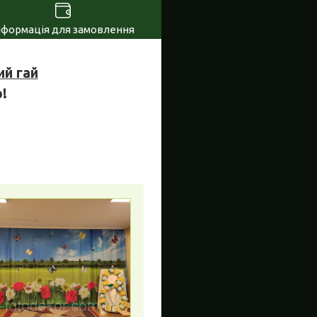
нформація для замовлення
ий гай
!