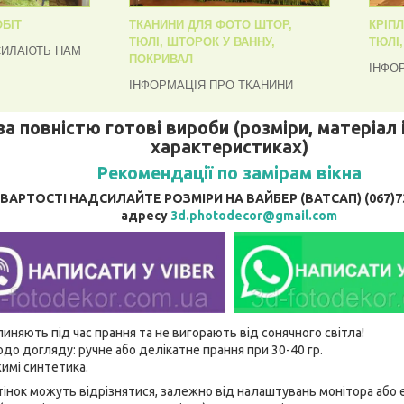
БІТ
ТКАНИНИ ДЛЯ ФОТО ШТОР,
КРІП
ТЮЛІ, ШТОРОК У ВАННУ,
ТЮЛІ
СИЛАЮТЬ НАМ
ПОКРИВАЛ
ІНФО
ІНФОРМАЦІЯ ПРО ТКАНИНИ
за повністю готові вироби (розміри, матеріал і
характеристиках)
Рекомендації по замірам вікна
АРТОСТІ НАДСИЛАЙТЕ РОЗМІРИ НА ВАЙБЕР (ВАТСАП) (067)737
адресу
3d.photodecor@gmail.com
линяють під час прання та не вигорають від сонячного світла!
до догляду: ручне або делікатне прання при 30-40 гр.
имі синтетика.
відтінок можуть відрізнятися, залежно від налаштувань монітора аб