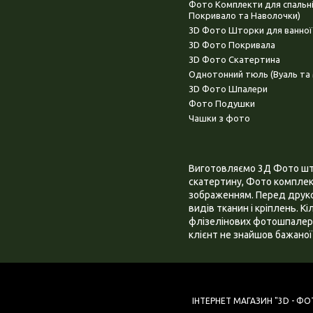
Фото Комплекти для спальн
Покривало та Наволочки)
3D Фото Шторки для ванної
3D Фото Покривала
3D Фото Скатертина
Однотонний тюль (Вуаль та 
3D Фото Шпалери
Фото Подушки
Чашки з фото
Виготовляємо 3Д Фото штор
скатертину, Фото комплект
зображенням. Перед друком
видів тканин і кріплень. К
флізелінових фотошпалера
клієнт не знайшов бажаної 