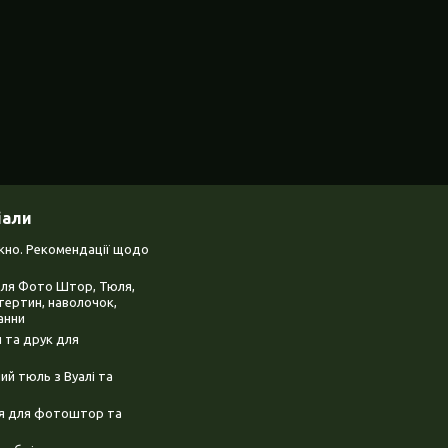
іали
ікно. Рекомендації щодо
для Фото Штор, Тюля,
тертин, наволочок,
анни
 та друк для
й тюль з Вуалі та
ня для фотоштор та