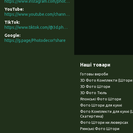
https://www.instagram.com/photodecor.com.ua/
YouTube
https://www.youtube.com/channel/UCXCUerfqRY1Pw7-IptdbqyA/videos
TikTok
https://www.tiktok.com/@3d.photodecor?is_from_webapp=1&sender_device=pc
Google
https://g.page/Photodecor?share
Наші товари
Готовы вироби
3D Фото Комплекти (Штори 
3D Фото Штори
3D Фото Тюль
Японські Фото Штори
Фото Штори для кухні
Фото Комплекти для кухні 
Скатертина)
Фото Штори ни люверсах
Римські Фото Штори