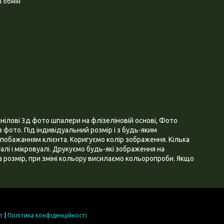
 обмін
нілові 3д фото шпалери на флізеліновій основі, Фото
 фото. Під індивідуальний розмір і з будь-яким
побажанням клієнта. Коригуємо колір зображення. Кілька
алі і мікровуалі. Друкуємо будь-які зображення на
 розмір, при зміні кольору висилаємо кольоропроби. Якщо
т
|
Політика конфіденційності