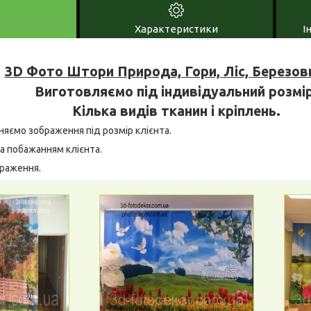
Характеристики
І
3D Фото Штори Природа, Гори, Ліс, Березов
Виготовляємо під індивідуальний розмір
Кілька видів тканин і кріплень.
няємо зображення під розмір клієнта.
а побажанням клієнта.
браження.