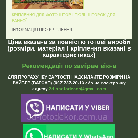
КРІПЛЕННЯ ДЛЯ ФОТО ШТОР і ТЮЛІ, ШТОРОК ДЛЯ
ВАННОЇ
ІНФОРМАЦІЯ ПРО КРІПЛЕННЯ
Ціна вказана за повністю готові вироби
(розміри, матеріал і кріплення вказані в
характеристиках)
Рекомендації по замірам вікна
ДЛЯ ПРОРАХУНКУ ВАРТОСТІ НАДСИЛАЙТЕ РОЗМІРИ НА
ВАЙБЕР (ВАТСАП) (067)737-20-13 або на електронну
адресу
3d.photodecor@gmail.com