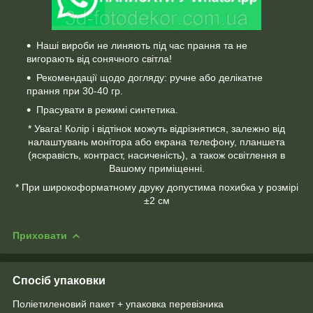
Наші вироби не линяють під час прання та не
вигорають від сонячного світла!
Рекомендації щодо догляду: ручне або делікатне
прання при 30-40 гр.
Прасувати в режимі синтетика.
* Увага! Колір і відтінок можуть відрізнятися, залежно від
налаштувань монітора або екрана телефону, планшета
(яскравість, контраст, насиченість), а також освітлення в
Вашому приміщенні.
* При широкоформатному друку допустима похибка у розмірі
±2 см
Приховати
Спосіб упаковки
Поліетиленовий пакет + упаковка перевізника