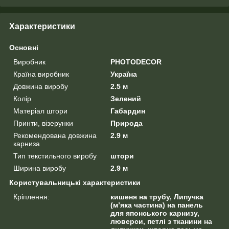
Характеристики
Основні
Виробник
PHOTODECOR
Країна виробник
Україна
Довжина виробу
2.5 м
Колір
Зелений
Матеріал штори
Габардин
Принти, візерунки
Природа
Рекомендована довжина
2.9 м
карниза
Тип текстильного виробу
штори
Ширина виробу
2.9 м
Користувальницькі характеристики
Кріплення:
кишеня на трубу, Липучка
(м’яка частина) на панель
для японського карнизу,
люверси, петлі з тканини на