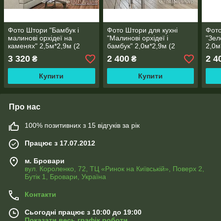
Фото Штори "Бамбук і
Фото Штори для кухні
Фото
малинові орхідеї на
"Малинові орхідеї і
"Зел
каменях" 2,5м*2,9м (2
бамбук" 2,0м*2,9м (2
2,0м
полотна по 1,45м), тасьма
полотна по 1,45м), тасьма
1,45
3 320
2 400
2 4
₴
₴
Купити
Купити
Про нас
100% позитивних з 15 відгуків за рік
Працює з 17.07.2012
м. Бровари
вул. Короленко, 72, ТЦ «Ринок на Київській», Поверх 2,
Бутік 1, Бровари, Україна
Контакти
Сьогодні працює з 10:00 до 19:00
Показати весь графік роботи