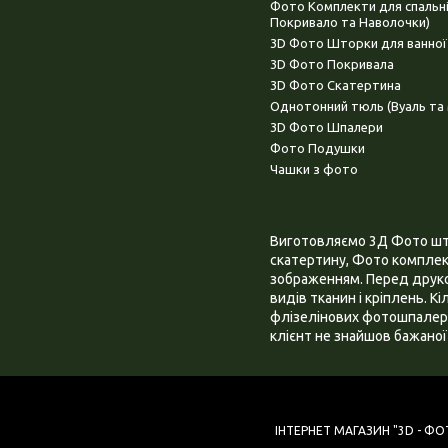
Фото Комплекти для спальн
Покривало та Наволочки)
3D Фото Шторки для ванної
3D Фото Покривала
3D Фото Скатертина
Однотонний тюль (Вуаль та 
3D Фото Шпалери
Фото Подушки
Чашки з фото
Виготовляємо 3Д Фото штор
скатертину, Фото комплект
зображенням. Перед друком
видів тканин і кріплень. К
флізелінових фотошпалера
клієнт не знайшов бажаної 