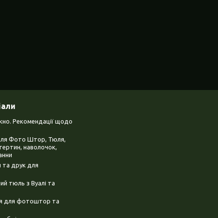
іали
ікно. Рекомендації щодо
для Фото Штор, Тюля,
тертин, наволочок,
анни
 та друк для
й тюль з Вуалі та
ня для фотоштор та