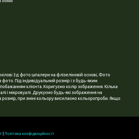
 обмін
нілові 3д фото шпалери на флізеліновій основі, Фото
 фото. Під індивідуальний розмір і з будь-яким
побажанням клієнта. Коригуємо колір зображення. Кілька
алі і мікровуалі. Друкуємо будь-які зображення на
 розмір, при зміні кольору висилаємо кольоропроби. Якщо
т
|
Політика конфіденційності