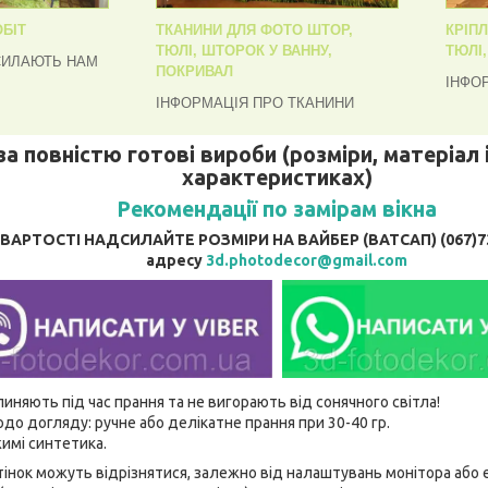
БІТ
ТКАНИНИ ДЛЯ ФОТО ШТОР,
КРІП
ТЮЛІ, ШТОРОК У ВАННУ,
ТЮЛІ
СИЛАЮТЬ НАМ
ПОКРИВАЛ
ІНФО
ІНФОРМАЦІЯ ПРО ТКАНИНИ
за повністю готові вироби (розміри, матеріал і
характеристиках)
Рекомендації по замірам вікна
АРТОСТІ НАДСИЛАЙТЕ РОЗМІРИ НА ВАЙБЕР (ВАТСАП) (067)737
адресу
3d.photodecor@gmail.com
линяють під час прання та не вигорають від сонячного світла!
до догляду: ручне або делікатне прання при 30-40 гр.
имі синтетика.
відтінок можуть відрізнятися, залежно від налаштувань монітора аб