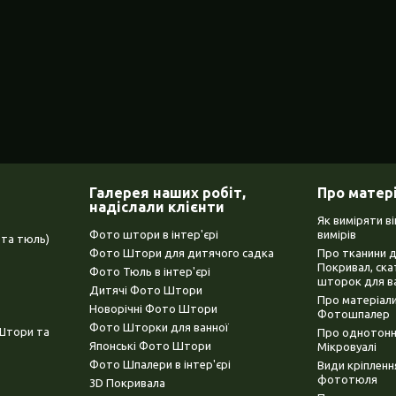
Галерея наших робіт,
Про матер
надіслали клієнти
Як виміряти в
Фото штори в інтер'єрі
вимірів
та тюль)
Фото Штори для дитячого садка
Про тканини 
Покривал, ска
Фото Тюль в інтер'єрі
шторок для в
Дитячі Фото Штори
Про матеріали
Новорічні Фото Штори
Фотошпалер
Фото Шторки для ванної
(Штори та
Про однотонни
Японські Фото Штори
Мікровуалі
Фото Шпалери в інтер'єрі
Види кріплен
фототюля
3D Покривала