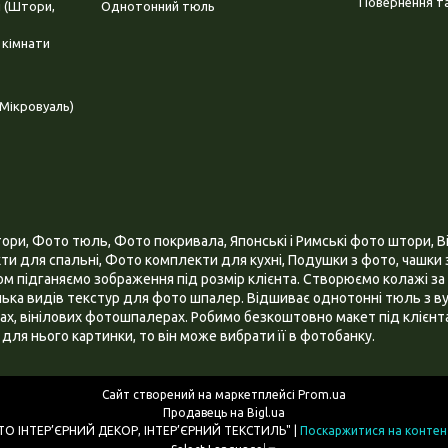
Повернення та
і (Штори,
Однотонний тюль
 кімнати
Мікровуаль)
и, Фото тюль, Фото покривала, Японські і Римські фото штори, Ві
и для спальні, Фото комплекти для кухні, Подушки з фото, чашки з
 підганяємо зображення під розмір клієнта. Створюємо колажі за 
ілька видів текстур для фото шпалер. Відшиває однотонні тюль з ву
х, вінілових фотошпалерах. Робимо безкоштовно макет під клієнта
для нього картинки, то він може вибрати її в фотобанку.
Сайт створений на маркетплейсі
Prom.ua
Продавець на Bigl.ua
ІНТЕРНЕТ МАГАЗИН "3D - ФОТО ІНТЕР’ЄРНИЙ ДЕКОР, ІНТЕР’ЄРНИЙ ТЕКСТИЛЬ" |
Поскаржитися на контен