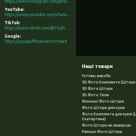
https://www.instagram.com/photodecor.com.ua/
YouTube
https://www.youtube.com/channel/UCXCUerfqRY1Pw7-IptdbqyA/videos
TikTok
https://www.tiktok.com/@3d.photodecor?is_from_webapp=1&sender_device=pc
Google
https://g.page/Photodecor?share
Наші товари
Готовы вироби
3D Фото Комплекти (Штори 
3D Фото Штори
3D Фото Тюль
Японські Фото Штори
Фото Штори для кухні
Фото Комплекти для кухні 
Скатертина)
Фото Штори ни люверсах
Римські Фото Штори