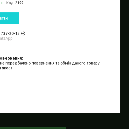
ті
Код:
2199
пити
) 737-20-13
hatsApp
не передбачено повернення та обмін даного товару
 якості