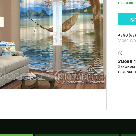
В наявнос
Ку
+380 (67
Viber, W
Законом 
належної