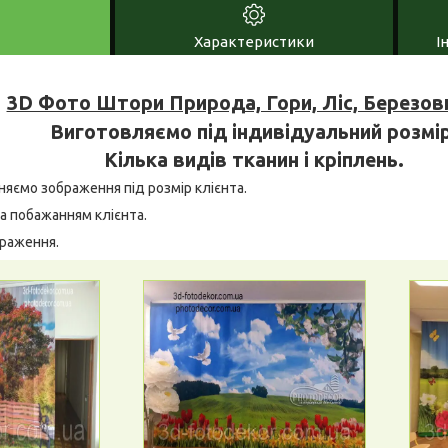
Характеристики
І
3D Фото Штори Природа, Гори, Ліс, Березов
Виготовляємо під індивідуальний розмір
Кілька видів тканин і кріплень.
няємо зображення під розмір клієнта.
а побажанням клієнта.
браження.