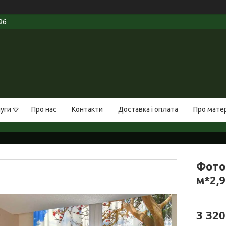
96
луги
Про нас
Контакти
Доставка і оплата
Про мате
Фото
м*2,9
3 320