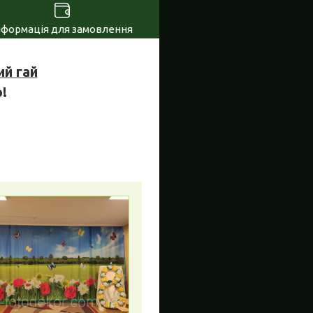
нформація для замовлення
ий гай
!