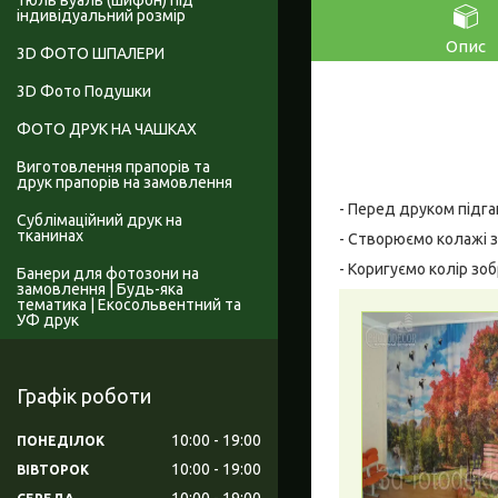
Тюль вуаль (шифон) під
індивідуальний розмір
Опис
3D ФОТО ШПАЛЕРИ
3D Фото Подушки
ФОТО ДРУК НА ЧАШКАХ
Виготовлення прапорів та
друк прапорів на замовлення
- Перед друком підга
Сублімаційний друк на
тканинах
- Створюємо колажі з
- Коригуємо колір зо
Банери для фотозони на
замовлення | Будь-яка
тематика | Екосольвентний та
УФ друк
Графік роботи
10:00
19:00
ПОНЕДІЛОК
10:00
19:00
ВІВТОРОК
10:00
19:00