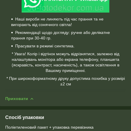
Наші вироби не линяють під час прання та не
вигорають від сонячного світла!
Рекомендації щодо догляду: ручне або делікатне
прання при 30-40 гр.
Прасувати в режимі синтетика.
* Увага! Колір і відтінок можуть відрізнятися, залежно від
налаштувань монітора або екрана телефону, планшета
(яскравість, контраст, насиченість), а також освітлення в
Вашому приміщенні.
* При широкоформатному друку допустима похибка у розмірі
±2 см
Приховати
Спосіб упаковки
Поліетиленовий пакет + упаковка перевізника