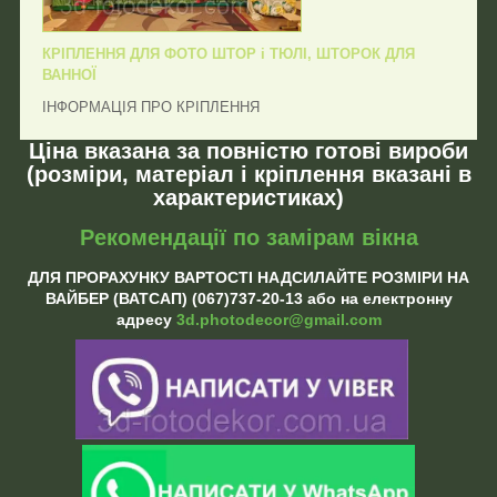
КРІПЛЕННЯ ДЛЯ ФОТО ШТОР і ТЮЛІ, ШТОРОК ДЛЯ
ВАННОЇ
ІНФОРМАЦІЯ ПРО КРІПЛЕННЯ
Ціна вказана за повністю готові вироби
(розміри, матеріал і кріплення вказані в
характеристиках)
Рекомендації по замірам вікна
ДЛЯ ПРОРАХУНКУ ВАРТОСТІ НАДСИЛАЙТЕ РОЗМІРИ НА
ВАЙБЕР (ВАТСАП) (067)737-20-13 або на електронну
адресу
3d.photodecor@gmail.com