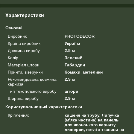
Характеристики
Основні
Виробник
PHOTODECOR
Країна виробник
Україна
Довжина виробу
2.5 м
Колір
Зелений
Матеріал штори
Габардин
Принти, візерунки
Комахи, метелики
Рекомендована довжина
2.9 м
карниза
Тип текстильного виробу
штори
Ширина виробу
2.9 м
Користувальницькі характеристики
Кріплення:
кишеня на трубу, Липучка
(м’яка частина) на панель
для японського карнизу,
люверси, петлі з тканини на