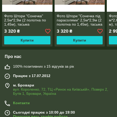
Фото Штори "Сонечка"
Фото Штори "Сонечка під
Фото
2,5м*2,9м (2 полотна по
парасолями" 2,5м*2,9м (2
м*2,
1,45м), тасьма
полотна по 1,45м), тасьма
м), 
3 320
3 320
2 9
₴
₴
Купити
Купити
Про нас
100% позитивних з 15 відгуків за рік
Працює з 17.07.2012
м. Бровари
вул. Короленко, 72, ТЦ «Ринок на Київській», Поверх 2,
Бутік 1, Бровари, Україна
Контакти
Сьогодні працює з 10:00 до 19:00
Показати весь графік роботи