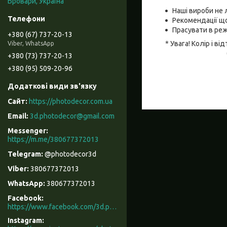
Бровари, Україна
Наші вироби не 
Рекомендації що
Прасувати в реж
+380 (67) 737-20-13
* Увага! Колір і 
Viber, WhatsApp
+380 (73) 737-20-13
+380 (95) 509-20-96
https://photodecor.com.ua
3d.photodecor@gmail.com
https://m.me/380677372013
@photodecor3d
380677372013
380677372013
Facebook
https://www.facebook.com/3d.photodecor/
Instagram