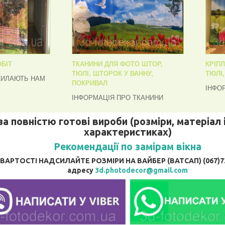
БІТ
ТКАНИНИ ДЛЯ ФОТО ШТОР,
КРІП
ТЮЛІ, ШТОРОК У ВАННУ,
ТЮЛІ
СИЛАЮТЬ НАМ
ПОКРИВАЛ
ІНФО
ІНФОРМАЦІЯ ПРО ТКАНИНИ
за повністю готові вироби (розміри, матеріал і
характеристиках)
Рекомендації по замірам вікна
АРТОСТІ НАДСИЛАЙТЕ РОЗМІРИ НА ВАЙБЕР (ВАТСАП) (067)737
адресу
3d.photodecor@gmail.com