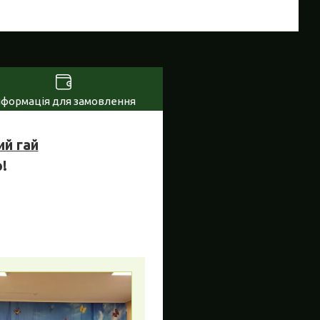
нформація для замовлення
ий гай
!