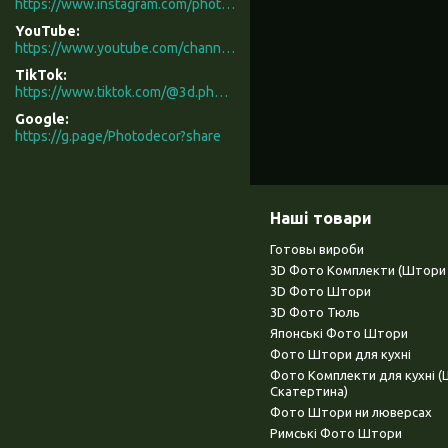
https://www.instagram.com/photodecor.com.ua/
YouTube
https://www.youtube.com/channel/UCXCUerfqRY1Pw7-IptdbqyA/videos
TikTok
https://www.tiktok.com/@3d.photodecor?is_from_webapp=1&sender_device=pc
Google
https://g.page/Photodecor?share
Наші товари
Готовы вироби
3D Фото Комплекти (Штори 
3D Фото Штори
3D Фото Тюль
Японські Фото Штори
Фото Штори для кухні
Фото Комплекти для кухні 
Скатертина)
Фото Штори ни люверсах
Римські Фото Штори