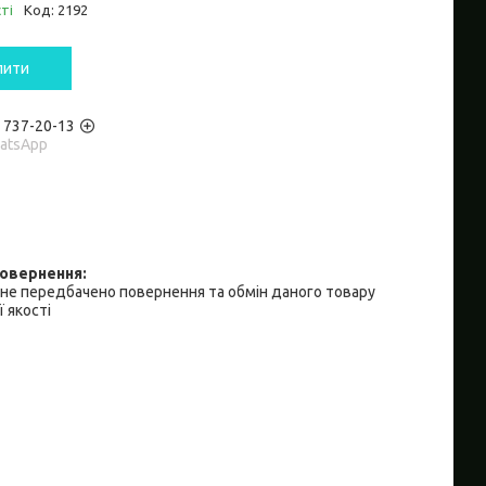
ті
Код:
2192
пити
) 737-20-13
hatsApp
не передбачено повернення та обмін даного товару
 якості