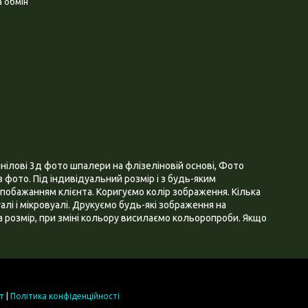
 обмін
нілові 3д фото шпалери на флізеліновій основі, Фото
 фото. Під індивідуальний розмір і з будь-яким
побажанням клієнта. Коригуємо колір зображення. Кілька
алі і мікровуалі. Друкуємо будь-які зображення на
 розмір, при зміні кольору висилаємо кольоропроби. Якщо
т
|
Політика конфіденційності