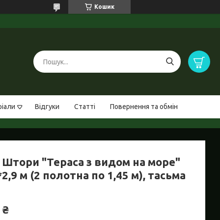
Кошик
ріали
Відгуки
Статті
Повернення та обмін
 Штори "Тераса з видом на море"
*2,9 м (2 полотна по 1,45 м), тасьма
 ₴