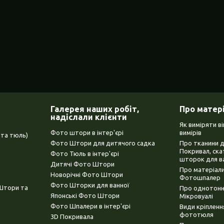
Галерея наших робіт,
Про матер
надіслали клієнти
Як виміряти в
Фото штори в інтер'єрі
вимірів
та тюль)
Фото Штори для дитячого садка
Про тканини 
Покривал, ска
Фото Тюль в інтер'єрі
шторок для в
Дитячі Фото Штори
Про матеріали
Новорічні Фото Штори
Фотошпалер
Фото Шторки для ванної
(Штори та
Про однотонни
Японські Фото Штори
Мікровуалі
Фото Шпалери в інтер'єрі
Види кріплен
фототюля
3D Покривала