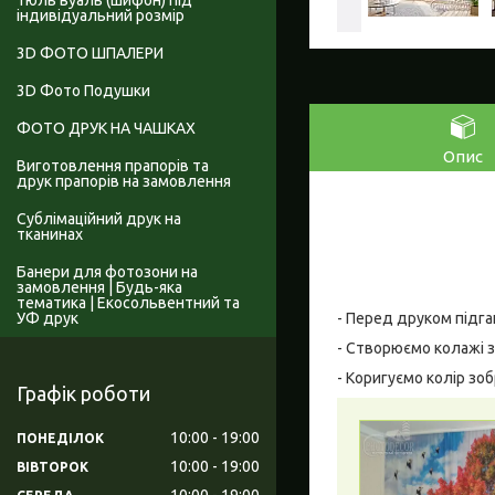
Тюль вуаль (шифон) під
індивідуальний розмір
3D ФОТО ШПАЛЕРИ
3D Фото Подушки
ФОТО ДРУК НА ЧАШКАХ
Опис
Виготовлення прапорів та
друк прапорів на замовлення
Сублімаційний друк на
тканинах
Банери для фотозони на
замовлення | Будь-яка
тематика | Екосольвентний та
УФ друк
- Перед друком підга
- Створюємо колажі з
- Коригуємо колір зо
Графік роботи
10:00
19:00
ПОНЕДІЛОК
10:00
19:00
ВІВТОРОК
10:00
19:00