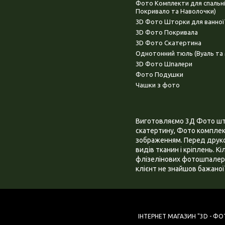
Фото Комплекти для спальн
Покривало та Наволочки)
3D Фото Шторки для ванної
3D Фото Покривала
3D Фото Скатертина
Однотонний тюль (Вуаль та 
3D Фото Шпалери
Фото Подушки
Чашки з фото
Виготовляємо 3Д Фото штор
скатертину, Фото комплект
зображенням. Перед друком
видів тканин і кріплень. К
флізелінових фотошпалера
клієнт не знайшов бажаної 