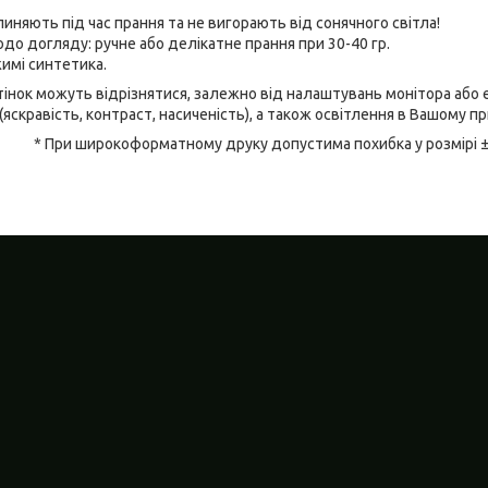
линяють під час прання та не вигорають від сонячного світла!
до догляду: ручне або делікатне прання при 30-40 гр.
имі синтетика.
відтінок можуть відрізнятися, залежно від налаштувань монітора аб
(яскравість, контраст, насиченість), а також освітлення в Вашому п
* При широкоформатному друку допустима похибка у розмірі 