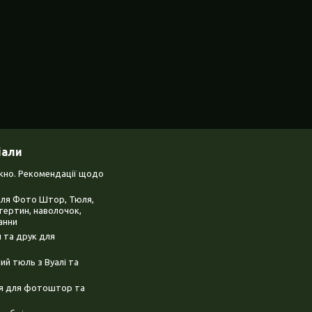
іали
ікно. Рекомендації щодо
для Фото Штор, Тюля,
тертин, наволочок,
анни
 та друк для
й тюль з Вуалі та
ня для фотоштор та