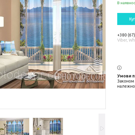
В наявнос
Ку
+380 (67
Viber, W
Законом 
належної