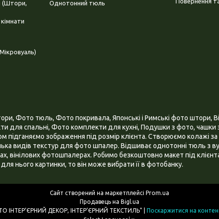
Повернення та
і (Штори,
Однотонний тюль
 кімнати
Мікровуаль)
и, Фото тюль, Фото покривала, Японські і Римські фото штори, Ві
и для спальні, Фото комплекти для кухні, Подушки з фото, чашки з
 підганяємо зображення під розмір клієнта. Створюємо колажі за 
ілька видів текстур для фото шпалер. Відшиває однотонні тюль з ву
х, вінілових фотошпалерах. Робимо безкоштовно макет під клієнта
для нього картинки, то він може вибрати її в фотобанку.
Сайт створений на маркетплейсі
Prom.ua
Продавець на Bigl.ua
ІНТЕРНЕТ МАГАЗИН "3D - ФОТО ІНТЕР’ЄРНИЙ ДЕКОР, ІНТЕР’ЄРНИЙ ТЕКСТИЛЬ" |
Поскаржитися на контен