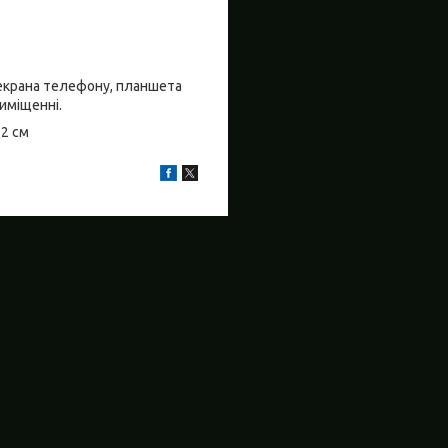
о екрана телефону, планшета
риміщенні.
±2 см