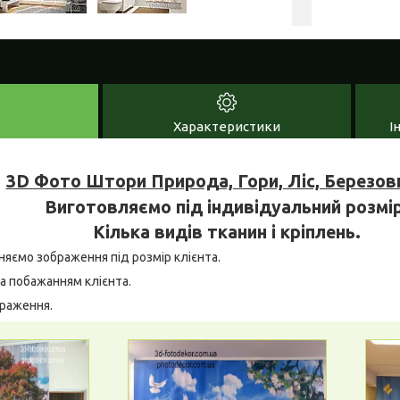
Характеристики
І
3D Фото Штори Природа, Гори, Ліс, Березов
Виготовляємо під індивідуальний розмір
Кілька видів тканин і кріплень.
няємо зображення під розмір клієнта.
а побажанням клієнта.
браження.