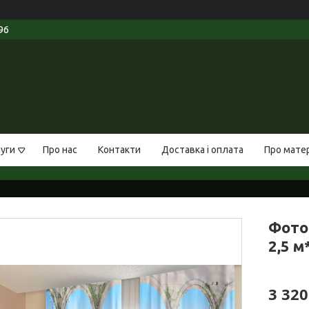
96
луги
Про нас
Контакти
Доставка і оплата
Про мате
Фото
2,5 м
3 320