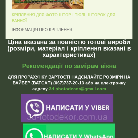
КРІПЛЕННЯ ДЛЯ ФОТО ШТОР і ТЮЛІ, ШТОРОК ДЛЯ
ВАННОЇ
ІНФОРМАЦІЯ ПРО КРІПЛЕННЯ
Ціна вказана за повністю готові вироби
(розміри, матеріал і кріплення вказані в
характеристиках)
Рекомендації по замірам вікна
ДЛЯ ПРОРАХУНКУ ВАРТОСТІ НАДСИЛАЙТЕ РОЗМІРИ НА
ВАЙБЕР (ВАТСАП) (067)737-20-13 або на електронну
адресу
3d.photodecor@gmail.com