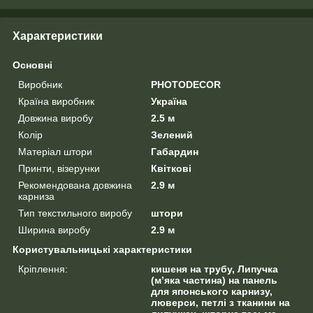
Характеристики
Основні
Виробник
PHOTODECOR
Країна виробник
Україна
Довжина виробу
2.5 м
Колір
Зелений
Матеріал штори
Габардин
Принти, візерунки
Квіткові
Рекомендована довжина
2.9 м
карниза
Тип текстильного виробу
штори
Ширина виробу
2.9 м
Користувальницькі характеристики
Кріплення:
кишеня на трубу, Липучка
(м’яка частина) на панель
для японського карнизу,
люверси, петлі з тканини на