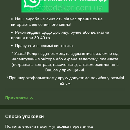
Наші вироби не линяють під час прання та не
вигорають від сонячного світла!
Рекомендації щодо догляду: ручне або делікатне
прання при 30-40 гр.
Прасувати в режимі синтетика.
* Увага! Колір і відтінок можуть відрізнятися, залежно від
налаштувань монітора або екрана телефону, планшета
(яскравість, контраст, насиченість), а також освітлення в
Вашому приміщенні.
* При широкоформатному друку допустима похибка у розмірі
±2 см
Приховати
Спосіб упаковки
Поліетиленовий пакет + упаковка перевізника