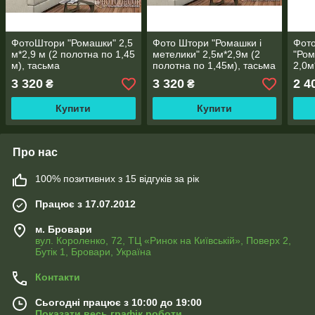
ФотоШтори "Ромашки" 2,5
Фото Штори "Ромашки і
Фото
м*2,9 м (2 полотна по 1,45
метелики" 2,5м*2,9м (2
"Ром
м), тасьма
полотна по 1,45м), тасьма
2,0м
1,45
3 320
3 320
2 4
₴
₴
Купити
Купити
Про нас
100% позитивних з 15 відгуків за рік
Працює з 17.07.2012
м. Бровари
вул. Короленко, 72, ТЦ «Ринок на Київській», Поверх 2,
Бутік 1, Бровари, Україна
Контакти
Сьогодні працює з 10:00 до 19:00
Показати весь графік роботи