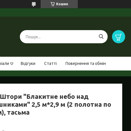
Кошик
ріали
Відгуки
Статті
Повернення та обмін
Штори "Блакитне небо над
никами" 2,5 м*2,9 м (2 полотна по
м), тасьма