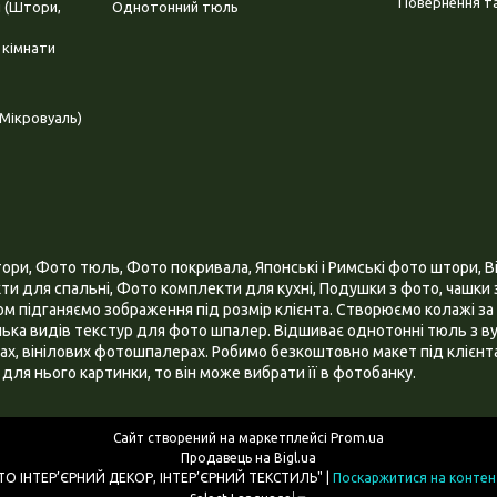
Повернення та
і (Штори,
Однотонний тюль
 кімнати
Мікровуаль)
и, Фото тюль, Фото покривала, Японські і Римські фото штори, Ві
и для спальні, Фото комплекти для кухні, Подушки з фото, чашки з
 підганяємо зображення під розмір клієнта. Створюємо колажі за 
ілька видів текстур для фото шпалер. Відшиває однотонні тюль з ву
х, вінілових фотошпалерах. Робимо безкоштовно макет під клієнта
для нього картинки, то він може вибрати її в фотобанку.
Сайт створений на маркетплейсі
Prom.ua
Продавець на Bigl.ua
ІНТЕРНЕТ МАГАЗИН "3D - ФОТО ІНТЕР’ЄРНИЙ ДЕКОР, ІНТЕР’ЄРНИЙ ТЕКСТИЛЬ" |
Поскаржитися на контен