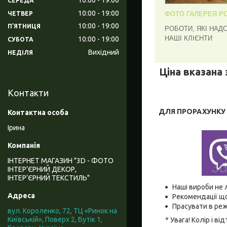
СЕРЕДА
10:00
19:00
ЧЕТВЕР
ФОТО ГАЛЕРЕЯ РО
10:00
19:00
ПʼЯТНИЦЯ
РОБОТИ, ЯКІ НАД
НАШІ КЛІЄНТИ
10:00
19:00
СУБОТА
Вихідний
НЕДІЛЯ
Ціна вказана 
Контакти
ДЛЯ ПРОРАХУНКУ В
Ірина
ІНТЕРНЕТ МАГАЗИН "3D - ФОТО
ІНТЕР’ЄРНИЙ ДЕКОР,
ІНТЕР’ЄРНИЙ ТЕКСТИЛЬ"
Наші вироби не 
Рекомендації що
Прасувати в реж
вул. Короленко, 72, ТЦ «Ринок на
Київській», Поверх 2, Бутік 1,
* Увага! Колір і 