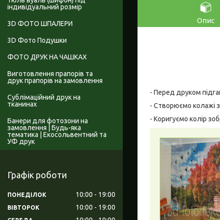
Тюль вуаль (шифон) під
індивідуальний розмір
Опис
3D ФОТО ШПАЛЕРИ
3D Фото Подушки
ФОТО ДРУК НА ЧАШКАХ
Виготовлення прапорів та
друк прапорів на замовлення
- Перед друком підга
Сублімаційний друк на
тканинах
- Створюємо колажі з
- Коригуємо колір зо
Банери для фотозони на
замовлення | Будь-яка
тематика | Екосольвентний та
УФ друк
Графік роботи
10:00
19:00
ПОНЕДІЛОК
10:00
19:00
ВІВТОРОК
10:00
19:00