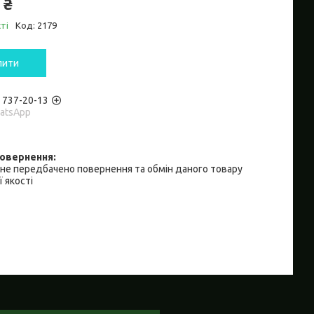
 ₴
ті
Код:
2179
пити
) 737-20-13
hatsApp
не передбачено повернення та обмін даного товару
 якості