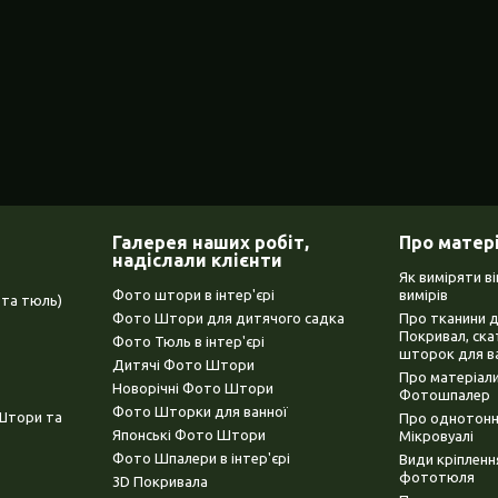
Галерея наших робіт,
Про матер
надіслали клієнти
Як виміряти в
Фото штори в інтер'єрі
вимірів
та тюль)
Фото Штори для дитячого садка
Про тканини 
Покривал, ска
Фото Тюль в інтер'єрі
шторок для в
Дитячі Фото Штори
Про матеріали
Новорічні Фото Штори
Фотошпалер
Фото Шторки для ванної
(Штори та
Про однотонни
Японські Фото Штори
Мікровуалі
Фото Шпалери в інтер'єрі
Види кріплен
фототюля
3D Покривала