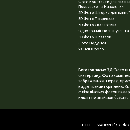
Фото Комплекти для спальн
Покривало та Наволочки)
3D Фото Шторки для ванної
3D Фото Покривала
3D Фото Скатертина
Однотонний тюль (Вуаль та 
3D Фото Шпалери
Фото Подушки
Чашки з фото
Виготовляємо 3Д Фото штор
скатертину, Фото комплект
зображенням. Перед друком
видів тканин і кріплень. К
флізелінових фотошпалера
клієнт не знайшов бажаної 