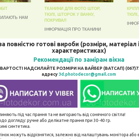
БІТ
ТКАНИНИ ДЛЯ ФОТО ШТОР,
КРІП
ТЮЛІ, ШТОРОК У ВАННУ,
ТЮЛІ
СИЛАЮТЬ НАМ
ПОКРИВАЛ
ІНФО
ІНФОРМАЦІЯ ПРО ТКАНИНИ
за повністю готові вироби (розміри, матеріал і
характеристиках)
Рекомендації по замірам вікна
АРТОСТІ НАДСИЛАЙТЕ РОЗМІРИ НА ВАЙБЕР (ВАТСАП) (067)737
адресу
3d.photodecor@gmail.com
линяють під час прання та не вигорають від сонячного світла!
до догляду: ручне або делікатне прання при 30-40 гр.
имі синтетика.
відтінок можуть відрізнятися, залежно від налаштувань монітора аб