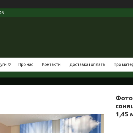
96
луги
Про нас
Контакти
Доставка і оплата
Про мате
Фото
соняш
1,45 