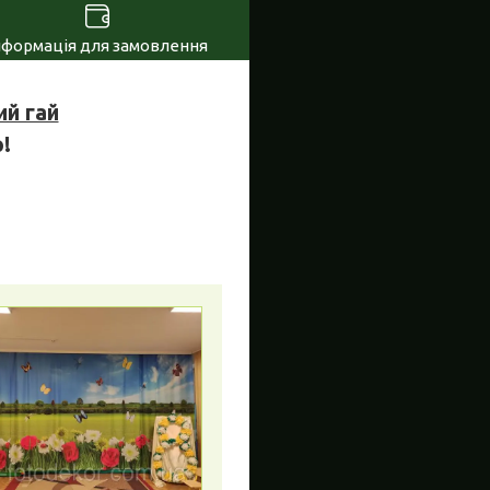
нформація для замовлення
ий гай
!