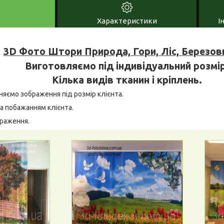
Характеристики
І
3D Фото Штори Природа, Гори, Ліс, Березов
Виготовляємо під індивідуальний розмір
Кілька видів тканин і кріплень.
няємо зображення під розмір клієнта.
а побажанням клієнта.
браження.