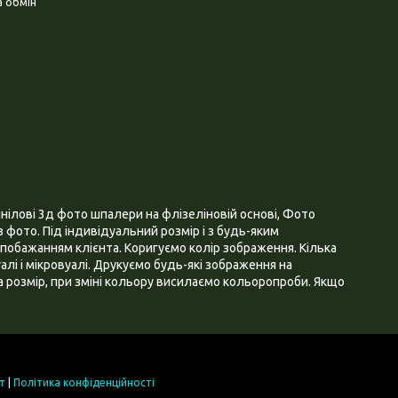
 обмін
нілові 3д фото шпалери на флізеліновій основі, Фото
 фото. Під індивідуальний розмір і з будь-яким
побажанням клієнта. Коригуємо колір зображення. Кілька
алі і мікровуалі. Друкуємо будь-які зображення на
 розмір, при зміні кольору висилаємо кольоропроби. Якщо
т
|
Політика конфіденційності