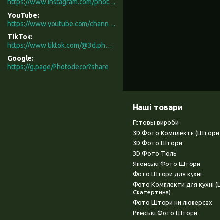
https://www.instagram.com/photodecor.com.ua/
YouTube
https://www.youtube.com/channel/UCXCUerfqRY1Pw7-IptdbqyA/videos
TikTok
https://www.tiktok.com/@3d.photodecor?is_from_webapp=1&sender_device=pc
Google
https://g.page/Photodecor?share
Наші товари
Готовы вироби
3D Фото Комплекти (Штори 
3D Фото Штори
3D Фото Тюль
Японські Фото Штори
Фото Штори для кухні
Фото Комплекти для кухні 
Скатертина)
Фото Штори ни люверсах
Римські Фото Штори