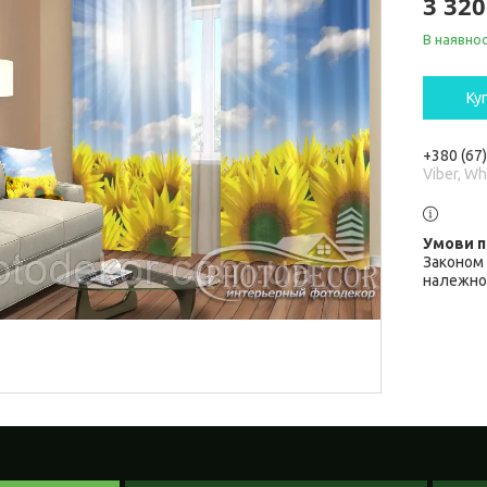
3 320
В наявнос
Ку
+380 (67
Viber, W
Законом 
належної