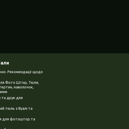
іали
ікно. Рекомендації щодо
для Фото Штор, Тюля,
тертин, наволочок,
анни
 та друк для
й тюль з Вуалі та
ня для фотоштор та